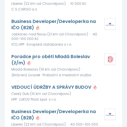
Liberec (22 km od Chocnějovic)
·
10 000 Kč
C.S.CARGO a.s.
Business Developer/Developerka na
IČO (B2B)
Jablonec nad Nisou (21 km od Chocnějovic)
·
40
000–100 000 Kč
IČO, HPP · Evropská databanka s.r.o.
Poradce pro oběti Mladá Boleslav
(ž/m)
Mladá Boleslav (19 km od Chocnějovic)
Zkrácený úvazek · Probační a mediační služba
VEDOUCÍ ÚDRŽBY A SPRÁVY BUDOV
Český Dub (10 km od Chocnějovic)
HPP · LUKOV Plast spol. s r.o.
Business Developer/Developerka na
IČO (B2B)
Liberec (22 km od Chocnějovic)
·
40 000–100 000