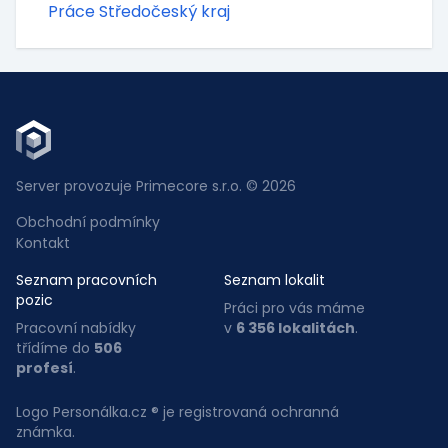
Práce Středočeský kraj
Server provozuje Primecore s.r.o. © 2026
Obchodní podmínky
Kontakt
Seznam pracovních
Seznam lokalit
pozic
Práci pro vás máme
Pracovní nabídky
v
6 356 lokalitách
.
třídíme do
506
profesí
.
Logo Personálka.cz ® je registrovaná ochranná
známka.