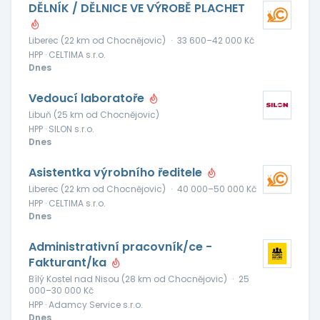
DĚLNÍK / DĚLNICE VE VÝROBĚ PLACHET
Liberec (22 km od Chocnějovic)
·
33 600–42 000 Kč
HPP · CELTIMA s.r.o.
Dnes
Vedoucí laboratoře
Libuň (25 km od Chocnějovic)
HPP · SILON s.r.o.
Dnes
Asistentka výrobního ředitele
Liberec (22 km od Chocnějovic)
·
40 000–50 000 Kč
HPP · CELTIMA s.r.o.
Dnes
Administrativní pracovník/ce -
Fakturant/ka
Bílý Kostel nad Nisou (28 km od Chocnějovic)
·
25
000–30 000 Kč
HPP · Adamcy Service s.r.o.
Dnes