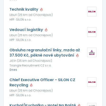
Technik kvality
Libuň (25 km od Chocnějovic)
HPP · SILON s.r.o.
Vedoucí logistiky
Libuň (25 km od Chocnějovic)
HPP · SILON s.r.o.
Obsluha regranulační linky, mzda až
37.500 Kč, pěkné nové ubytování
Jičín (25 km od Chocnějovic)
Triangle Recruitment CZ s.r.o.
Dnes
Chief Executive Officer - SILON CZ
Recycling
Libuň (25 km od Chocnějovic)
HPP · SILON s.r.o.
Kuchař/Kuchařka - Hotel Na Baště