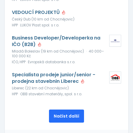
VEDOUCÍ PROJEKTŮ
Český Dub (10 km od Chocnějovic)
HPP · LUKOV Plast spol. s r.o.
Business Developer/Developerka na
IČO (B2B)
Mladá Boleslav (19 km od Chocnějovic)
·
40 000–
100 000 Kč
IČO, HPP · Evropská databanka s.r.o.
Specialista prodeje junior/senior -
prodejna stavebnin Liberec
Liberec (22 km od Chocnějovic)
HPP · OBB stavební materiály, spol. s r.o.
Načíst další