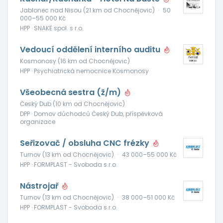
Jablonec nad Nisou (21 km od Chocnějovic)
·
50
000–55 000 Kč
HPP · SNAKE spol. s r.o.
Vedoucí oddělení interního auditu
Kosmonosy (16 km od Chocnějovic)
HPP · Psychiatrická nemocnice Kosmonosy
Všeobecná sestra (ž/m)
Český Dub (10 km od Chocnějovic)
DPP · Domov důchodců Český Dub, příspěvková
organizace
Seřizovač / obsluha CNC frézky
Turnov (13 km od Chocnějovic)
·
43 000–55 000 Kč
HPP · FORMPLAST - Svoboda s.r.o.
Nástrojař
Turnov (13 km od Chocnějovic)
·
38 000–51 000 Kč
HPP · FORMPLAST - Svoboda s.r.o.