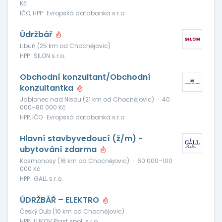
Kč
IČO, HPP · Evropská databanka s.r.o.
Údržbář
Libuň (25 km od Chocnějovic)
HPP · SILON s.r.o.
Obchodní konzultant/Obchodní
konzultantka
Jablonec nad Nisou (21 km od Chocnějovic)
·
40
000–80 000 Kč
HPP, IČO · Evropská databanka s.r.o.
Hlavní stavbyvedoucí (ž/m) -
ubytování zdarma
Kosmonosy (16 km od Chocnějovic)
·
60 000–100
000 Kč
HPP · GALL s.r.o.
ÚDRŽBÁŘ – ELEKTRO
Český Dub (10 km od Chocnějovic)
HPP · LUKOV Plast spol. s r.o.