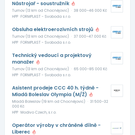
Nástrojař - soustružník
Turnov (13 km od Chocnějovic)
·
38 000–46 000 Kč
HPP · FORMPLAST - Svoboda s.r.o.
Obsluha elektroerozivních strojů
Turnov (13 km od Chocnějovic)
·
37 000–47 000 Kč
HPP · FORMPLAST - Svoboda s.r.o.
Technický vedoucí a projektový
manažer
Turnov (13 km od Chocnějovic)
·
65 000–85 000 Kč
HPP · FORMPLAST - Svoboda s.r.o.
Asistent prodeje CCC 40 h. týdně -
Mladá Boleslav Olympia (M/Ž)
Mladá Boleslav (19 km od Chocnějovic)
·
31 500–32
000 Kč
HPP · Modivo Czech, s.r.o.
Operátor výroby v chráněné dílně -
Liberec