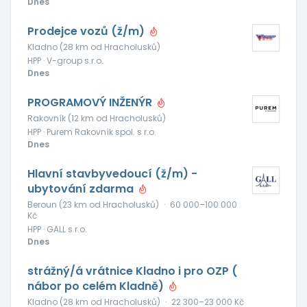
Dnes
Prodejce vozů (ž/m)
Kladno (28 km od Hracholusků)
HPP · V-group s.r.o.
Dnes
PROGRAMOVÝ INŽENÝR
Rakovník (12 km od Hracholusků)
HPP · Purem Rakovník spol. s r.o.
Dnes
Hlavní stavbyvedoucí (ž/m) -
ubytování zdarma
Beroun (23 km od Hracholusků)
·
60 000–100 000
Kč
HPP · GALL s.r.o.
Dnes
strážný/á vrátnice Kladno i pro OZP (
nábor po celém Kladně)
Kladno (28 km od Hracholusků)
·
22 300–23 000 Kč