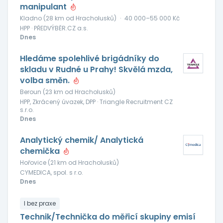
manipulant
Kladno (28 km od Hracholusků)
·
40 000–55 000 Kč
HPP · PŘEDVÝBĚR.CZ a.s.
Dnes
Hledáme spolehlivé brigádníky do
skladu v Rudné u Prahy! Skvělá mzda,
volba směn.
Beroun (23 km od Hracholusků)
HPP, Zkrácený úvazek, DPP · Triangle Recruitment CZ
s.r.o.
Dnes
Analytický chemik/ Analytická
chemička
Hořovice (21 km od Hracholusků)
CYMEDICA, spol. s r.o.
Dnes
I bez praxe
Technik/Technička do měřicí skupiny emisí