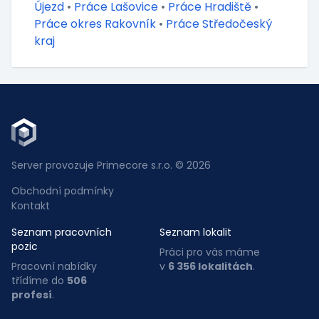
Újezd
•
Práce Lašovice
•
Práce Hradiště
•
Práce okres Rakovník
•
Práce Středočeský
kraj
Server provozuje Primecore s.r.o. © 2026
Obchodní podmínky
Kontakt
Seznam pracovních
Seznam lokalit
pozic
Práci pro vás máme
Pracovní nabídky
v
6 356 lokalitách
.
třídíme do
506
profesí
.