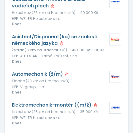
vodících ploch
Holoubkov (26 km od Hracholusků)
·
40 000 Kč
HPP · WEILER Holoubkov s.r.o.
Dnes
Asistent/Disponent(ka) se znalosti
německého jazyka
Žebrák (17 km od Hracholusků)
·
43 000–45 000 Kč
HPP · AUTOCAR - Tažná Zařízení, s.r.o.
Dnes
Automechanik (ž/m)
Kladno (28 km od Hracholusků)
HPP · V-group s.r.o.
Dnes
Elektromechanik-montér ((m/ž)
Holoubkov (26 km od Hracholusků)
·
35 000 Kč
HPP · WEILER Holoubkov s.r.o.
Dnes