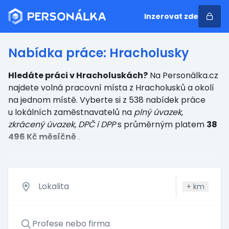
Inzerovat zde
Nabídka práce: Hracholusky
Hledáte práci v Hracholuskách?
Na Personálka.cz
najdete volná pracovní místa z Hracholusků a okolí
na jednom místě. Vyberte si z 538 nabídek práce
u lokálních zaměstnavatelů
na
plný úvazek,
zkrácený úvazek, DPČ i DPP
s průměrným platem
38
496 Kč měsíčně
.
+
km