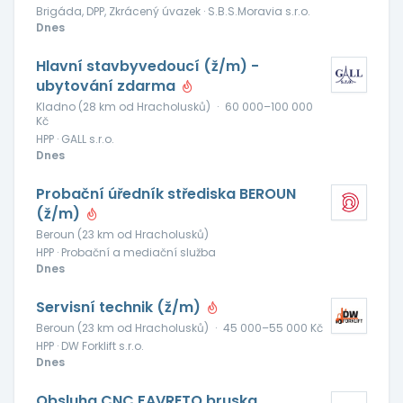
Brigáda, DPP, Zkrácený úvazek · S.B.S.Moravia s.r.o.
Dnes
Hlavní stavbyvedoucí (ž/m) -
ubytování zdarma
Kladno (28 km od Hracholusků)
·
60 000–100 000
Kč
HPP · GALL s.r.o.
Dnes
Probační úředník střediska BEROUN
(ž/m)
Beroun (23 km od Hracholusků)
HPP · Probační a mediační služba
Dnes
Servisní technik (ž/m)
Beroun (23 km od Hracholusků)
·
45 000–55 000 Kč
HPP · DW Forklift s.r.o.
Dnes
Obsluha CNC FAVRETO bruska