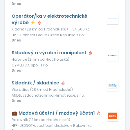
Dnes
Operátor/ka v elektrotechnické
výrobě ⚡
Kladno (28 km od Hracholusků)
·
34 500 Kč
HPP · Connect Group Czech Republic s.r.o.
Dnes
Skladový a výrobní manipulant
Hořovice (21 km od Hracholusků)
CYMEDICA, spol. s r.o.
Dnes
Skladník / skladnice
Všeradice (28 km od Hracholusků)
ANDĚL vzduchotechnika klimatizace, s.r.o.
Dnes
💼 Mzdová účetní / mzdový účetní
Rakovník (12 km od Hracholusků)
HPP · JEDNOTA, spotřební družstvo v Rakovníku