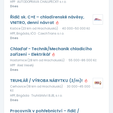
HPP · AUTODOPRAVA CHALUPECKÝ s.r.o.
Dnes
Řidič sk. C+E – chladírenské návěsy,
VNITRO, denní návrat
Kačice (23 km od Hracholusků)
·
40 000–50 000 Kč
HPP, Brigáda, IČO · CzechTrans s.r.o.
Dnes
Chlaďař - Technik/Mechanik chladicího
zařízení - Elektrikář
Hostomice (28 km od Hracholusků)
·
55 000–86 000 Kč
HPP · Aleš Veselý
Dnes
TRUHLÁŘ / VÝROBA NÁBYTKU (ž/m)!
Cerhovice (18 km od Hracholusků)
·
30 000–45 000
Kč
HPP, Brigáda · Truhlářství BJB, s.r.o.
Dnes
Pracovník v pohřebnictví – řidič /