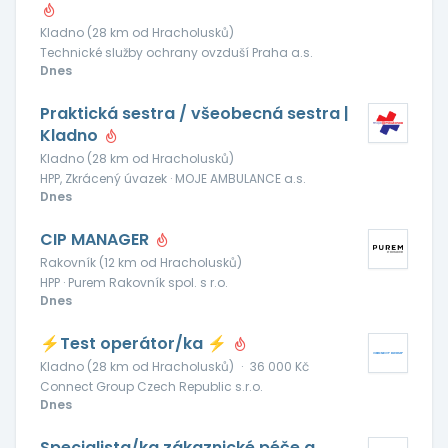
Kladno (28 km od Hracholusků)
Technické služby ochrany ovzduší Praha a.s.
Dnes
Praktická sestra / všeobecná sestra |
Kladno
Kladno (28 km od Hracholusků)
HPP, Zkrácený úvazek · MOJE AMBULANCE a.s.
Dnes
CIP MANAGER
Rakovník (12 km od Hracholusků)
HPP · Purem Rakovník spol. s r.o.
Dnes
⚡Test operátor/ka ⚡
Kladno (28 km od Hracholusků)
·
36 000 Kč
Connect Group Czech Republic s.r.o.
Dnes
Specialista/ka zákaznické péče a