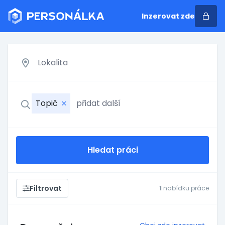
Inzerovat zde
Topič
Hledat práci
Filtrovat
1
nabídku práce