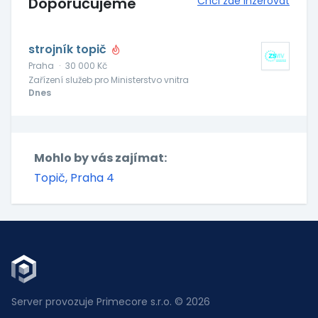
Doporučujeme
Chci zde inzerovat
strojník topič
Praha
·
30 000 Kč
Zařízení služeb pro Ministerstvo vnitra
Dnes
Mohlo by vás zajímat:
Topič, Praha 4
Server provozuje Primecore s.r.o. © 2026