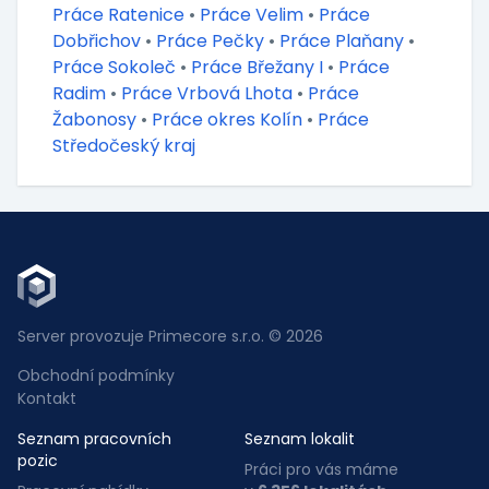
Práce Ratenice
•
Práce Velim
•
Práce
Dobřichov
•
Práce Pečky
•
Práce Plaňany
•
Práce Sokoleč
•
Práce Břežany I
•
Práce
Radim
•
Práce Vrbová Lhota
•
Práce
Žabonosy
•
Práce okres Kolín
•
Práce
Středočeský kraj
Server provozuje Primecore s.r.o. © 2026
Obchodní podmínky
Kontakt
Seznam pracovních
Seznam lokalit
pozic
Práci pro vás máme