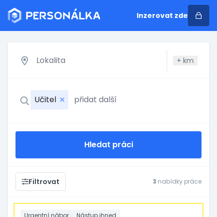
Inzerovat zde
+
km
Učitel
Hledat práci
Filtrovat
3
nabídky práce
Urgentní nábor
Nástup ihned