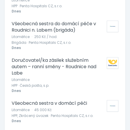
Litoměřice
HPP · Penta Hospitals CZ, s.r.o.
Dnes
Všeobecná sestra do domácí péče v
Roudnici n. Labem (brigáda)
Litoměřice
·
250 Kč / hod.
Brigáda · Penta Hospitals CZ, s.r.o.
Dnes
Doručovatel/ka zásilek služebním
autem – ranní směny - Roudnice nad
Labe
Litoměřice
HPP · Česká pošta, s.p.
Dnes
Všeobecná sestra v domácí péči
Litoměřice
·
45 000 Kč
HPP, Zkrácený úvazek · Penta Hospitals CZ, s.r.o.
Dnes