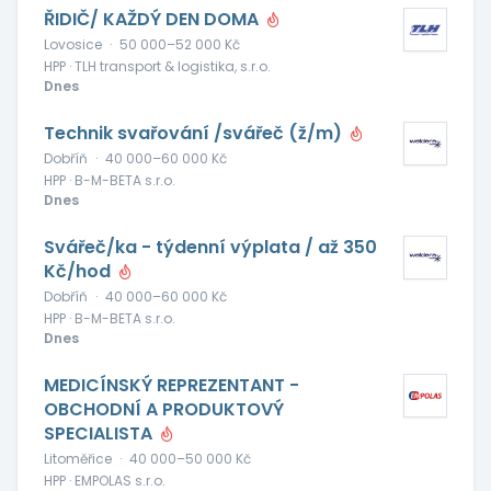
ŘIDIČ/ KAŽDÝ DEN DOMA
Lovosice
·
50 000–52 000 Kč
HPP · TLH transport & logistika, s.r.o.
Dnes
Technik svařování /svářeč (ž/m)
Dobříň
·
40 000–60 000 Kč
HPP · B-M-BETA s.r.o.
Dnes
Svářeč/ka - týdenní výplata / až 350
Kč/hod
Dobříň
·
40 000–60 000 Kč
HPP · B-M-BETA s.r.o.
Dnes
MEDICÍNSKÝ REPREZENTANT -
OBCHODNÍ A PRODUKTOVÝ
SPECIALISTA
Litoměřice
·
40 000–50 000 Kč
HPP · EMPOLAS s.r.o.