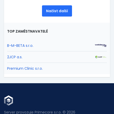
Načíst další
TOP ZAMĚSTNAVATELÉ
B-M-BETA s.r.o.
2JCP a.s.
Premium Clinic s.r.o.
Server provozuje Primecore s.r.o. © 2026