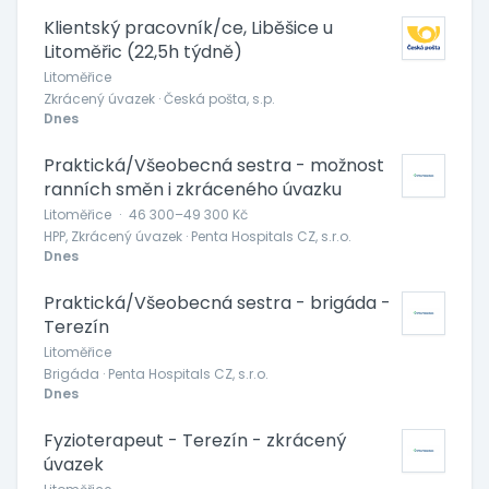
Klientský pracovník/ce, Liběšice u
Litoměřic (22,5h týdně)
Litoměřice
Zkrácený úvazek · Česká pošta, s.p.
Dnes
Praktická/Všeobecná sestra - možnost
ranních směn i zkráceného úvazku
Litoměřice
·
46 300–49 300 Kč
HPP, Zkrácený úvazek · Penta Hospitals CZ, s.r.o.
Dnes
Praktická/Všeobecná sestra - brigáda -
Terezín
Litoměřice
Brigáda · Penta Hospitals CZ, s.r.o.
Dnes
Fyzioterapeut - Terezín - zkrácený
úvazek