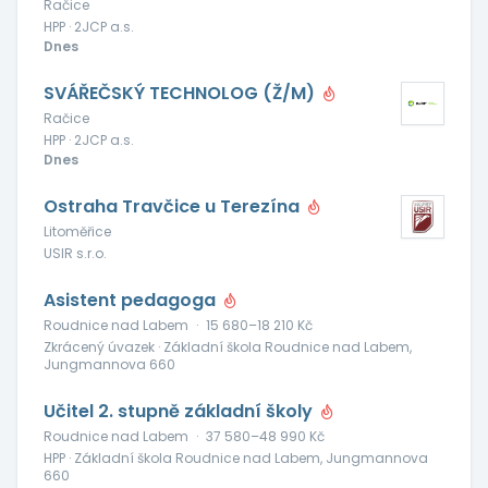
Račice
HPP · 2JCP a.s.
Dnes
SVÁŘEČSKÝ TECHNOLOG (Ž/M)
Račice
HPP · 2JCP a.s.
Dnes
Ostraha Travčice u Terezína
Litoměřice
USIR s.r.o.
Asistent pedagoga
Roudnice nad Labem
·
15 680–18 210 Kč
Zkrácený úvazek · Základní škola Roudnice nad Labem,
Jungmannova 660
Učitel 2. stupně základní školy
Roudnice nad Labem
·
37 580–48 990 Kč
HPP · Základní škola Roudnice nad Labem, Jungmannova
660