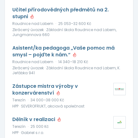
Učitel přírodovědných předmětů na 2.
stupni
Roudnice nad Labem
·
25 053–32 600 Kč
Zkrácený úvazek · Základní škola Roudnice nad Labem,
Jungmannova 660
Asistent/ka pedagoga „Vaše pomoc má
smysl – pojďte k nám.“
Roudnice nad Labem
·
14 340–18 210 Kč
Zkrácený úvazek · Základní škola Roudnice nad Labem, K.
Jeřábka 941
Zástupce mistra výroby v
konzervárenství
Terezín
·
34 000–38 000 Kč
HPP · SEVEROFRUKT, akciová společnost
Dělník v realizaci
Terezín
·
25 000 Kč
HPP · Gabriel s.r.o.