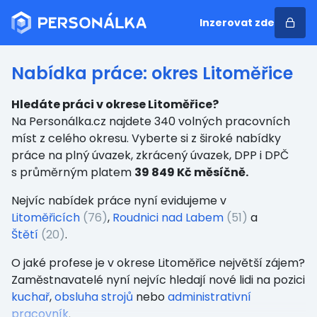
Inzerovat zde
Nabídka práce: okres Litoměřice
Hledáte práci v okrese Litoměřice?
Na Personálka.cz najdete 340 volných pracovních
míst z celého okresu. Vyberte si z široké nabídky
práce na plný úvazek, zkrácený úvazek, DPP i DPČ
s průměrným platem
39 849 Kč měsíčně.
Nejvíc nabídek práce nyní evidujeme v
Litoměřicích
(76)
,
Roudnici nad Labem
(51)
a
Štětí
(20)
.
O jaké profese je v okrese Litoměřice největší zájem?
Zaměstnavatelé nyní nejvíc hledají nové lidi na pozici
kuchař
,
obsluha strojů
nebo
administrativní
pracovník
.