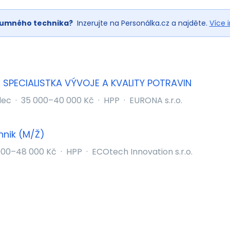
kumného technika?
Inzerujte na Personálka.cz a najděte.
Více 
/ SPECIALISTKA VÝVOJE A KVALITY POTRAVIN
lec
·
35 000–40 000 Kč
·
HPP
·
EURONA s.r.o.
hnik (M/Ž)
000–48 000 Kč
·
HPP
·
ECOtech Innovation s.r.o.