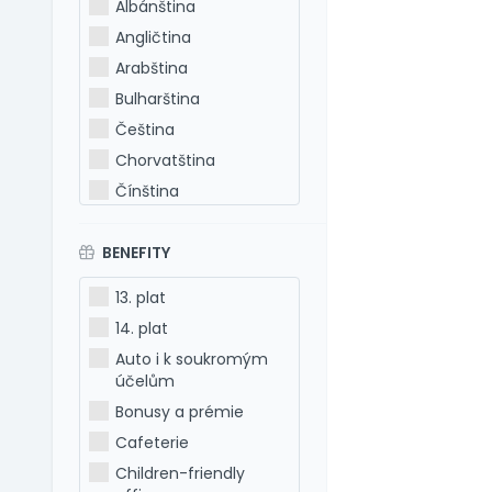
Albánština
Angličtina
Arabština
Bulharština
Čeština
Chorvatština
Čínština
Estonština
BENEFITY
Francouzština
Hebrejština
13. plat
Holandština
14. plat
Italština
Auto i k soukromým
Japonština
účelům
Latina
Bonusy a prémie
Litevština
Cafeterie
Lotyšština
Children-friendly