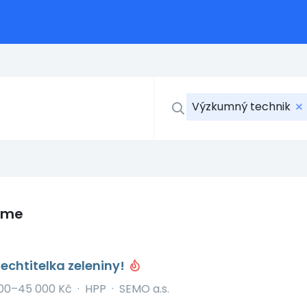
Výzkumný technik
eme
šlechtitelka zeleniny!
00–45 000 Kč
·
HPP
·
SEMO a.s.