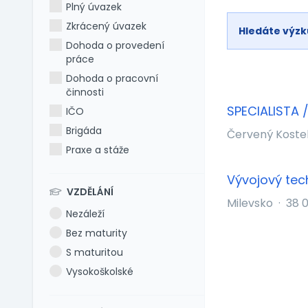
Plný úvazek
Zkrácený úvazek
Hledáte výz
Dohoda o provedení
práce
Dohoda o pracovní
činnosti
SPECIALISTA 
IČO
Brigáda
Červený Koste
Praxe a stáže
Vývojový tec
VZDĚLÁNÍ
Milevsko
·
38 
Nezáleží
Bez maturity
S maturitou
Vysokoškolské