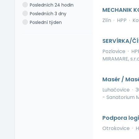
Posledních 24 hodin
Dovolená navíc
Portugalština
MECHANIK 
Posledních 3 dny
Firemní akce
Rumunština
Zlín
·
HPP
·
Ko
Poslední týden
Firemní fitness
Ruština
Firemní školka
Slovenština
SERVÍRKA/ČÍ
Jazykové kurzy
Slovinština
Jiné výhody
Pozlovice
·
HP
Španělština
MIRAMARE, s.r.o
Jízdní výhody
Turečtina
Mimo okres bydliště
Ukrajinština
Mobilní telefon
Uzbečtina
Masér / Mas
Možnost home office
Vietnamština
Luhačovice
·
3
Multisport karta
- Sanatorium M
Nadstandardní
zdravotní péče
Podpora logi
Naturální výhody
Notebook
Otrokovice
·
H
Občerstvení na