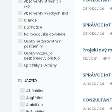
Absolventy středních
škol
Otrokovice
·
H
Absolventy vysokých škol
Cizince
SPRÁVCE Io
Důchodce
Otrokovice
·
H
Na rodičovské dovolené
Osoby se zdravotním
postižením
Projektový m
Osoby vyžadující
Slavičín
·
HPP
bezbariérový přístup
Uprchlíky z Ukrajiny
SPRÁVCE Io
JAZYKY
Luhačovice
·
H
Albánština
Angličtina
KONZULTANT
Arabština
Luhačovice
·
H
Bulharština