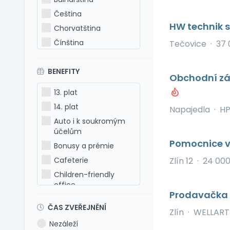
Čeština
HW technik 
Chorvatština
Čínština
Tečovice
·
37 
Estonština
BENEFITY
Francouzština
Obchodní zá
Hebrejština
13. plat
Holandština
14. plat
Napajedla
·
H
Italština
Auto i k soukromým
Japonština
účelům
Pomocnice v
Latina
Bonusy a prémie
Litevština
Cafeterie
Zlín 12
·
24 000
Lotyšština
Children-friendly
office
Maďarština
Prodavačka v
Dog-friendly office
Makedonština
ČAS ZVEŘEJNĚNÍ
Zlín
·
WELLART B
Dovolená 5 týdnů
Němčina
Nezáleží
Dovolená 6 týdnů
Polština