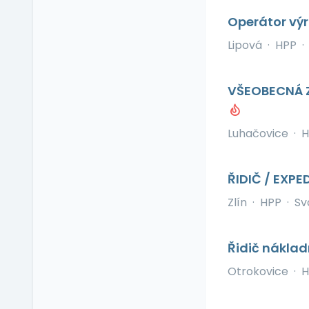
pracovišti
Operátor vý
Pitný režim
Předškolní zařízení
Lipová
·
HPP
·
Příspěvek na dopravu
Příspěvek na
VŠEOBECNÁ Z
dovolenou
Příspěvek na penzijní
připojištění
Luhačovice
·
H
Příspěvek na
soukromé životní
pojištění
ŘIDIČ / EXPE
Příspěvek na
Zlín
·
HPP
·
Sv
ubytování
Příspěvek na volný čas
Řidič náklad
Příspěvek na
vzdělávání
Otrokovice
·
H
Profesní/osobní kouč
Provize z prodeje