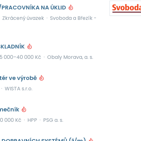
/PRACOVNÍKA NA ÚKLID
Zkrácený úvazek
·
Svoboda a Březík -
 SKLADNÍK
5 000–40 000 Kč
·
Obaly Morava, a. s.
ér ve výrobě
·
WISTA s.r.o.
ámečník
0 000 Kč
·
HPP
·
PSG a. s.
 DOPRAVNÍCH SYSTÉMŮ (ž/m)