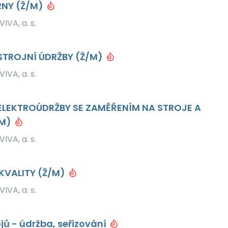
RNY (Ž/M)
IVA, a. s.
STROJNÍ ÚDRŽBY (Ž/M)
IVA, a. s.
LEKTROÚDRŽBY SE ZAMĚŘENÍM NA STROJE A
/M)
IVA, a. s.
KVALITY (Ž/M)
IVA, a. s.
jů - údržba, seřizování