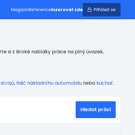
Magazín
Reference
Inzerovat zde
Přihlásit se
e si z široké nabídky práce na plný úvazek,
strojů
,
řidič nákladního automobilu
nebo
kuchař
.
Hledat práci