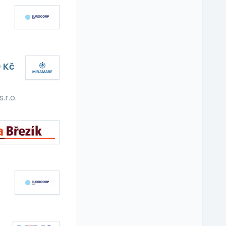
 Kč
r.o.