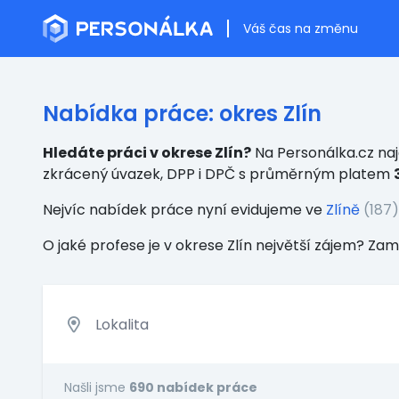
Váš čas na změnu
Nabídka práce: okres Zlín
Hledáte práci v okrese Zlín?
Na Personálka.cz naj
zkrácený úvazek, DPP i DPČ s průměrným platem
Nejvíc nabídek práce nyní evidujeme ve
Zlíně
(187)
O jaké profese je v okrese Zlín největší zájem? Zamě
Našli jsme
690 nabídek práce