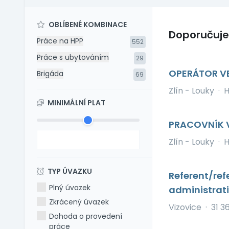
OBLÍBENÉ KOMBINACE
Doporučuj
Práce na HPP
552
Práce s ubytováním
29
OPERÁTOR V
Brigáda
69
Zlín - Louky
·
H
MINIMÁLNÍ PLAT
PRACOVNÍK 
Zlín - Louky
·
H
TYP ÚVAZKU
Referent/ref
Plný úvazek
administrat
Zkrácený úvazek
Vizovice
·
31 3
Dohoda o provedení
práce