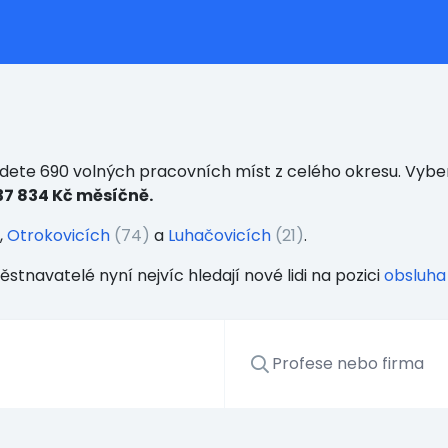
dete 690 volných pracovních míst z celého okresu. Vybert
37 834 Kč měsíčně.
,
Otrokovicích
(74)
a
Luhačovicích
(21)
.
stnavatelé nyní nejvíc hledají nové lidi na pozici
obsluha 