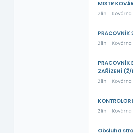
MISTR KOVÁ
Pružná pracovní doba
Rekreace ve firemním
Zlín
·
Kovárna V
zařízení
Relax zóna
PRACOVNÍK 
Sick days
Zlín
·
Kovárna V
Stravenkový paušál
Stravenky
Ubytování
PRACOVNÍK E
V zahraničí
ZAŘÍZENÍ (Ž
Vlastní organizace
Zlín
·
Kovárna V
práce
Výrobky a služby se
slevou
KONTROLOR 
Vzdělávací kurzy a
Zlín
·
Kovárna V
školení
Zaměstnanecké
půjčky
Obsluha stro