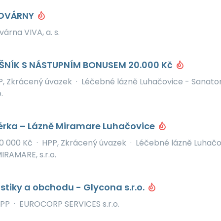
KOVÁRNY
várna VIVA, a. s.
ŠNÍK S NÁSTUPNÍM BONUSEM 20.000 Kč
P, Zkrácený úvazek
·
Léčebné lázně Luhačovice - Sanato
.
érka – Lázně Miramare Luhačovice
0 000 Kč
·
HPP, Zkrácený úvazek
·
Léčebné lázně Luhačo
IRAMARE, s.r.o.
stiky a obchodu - Glycona s.r.o.
PP
·
EUROCORP SERVICES s.r.o.