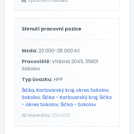
1
pracovní nabídka
Shrnutí pracovní pozice
Mzda:
23 000–26 000 Kč
Pracoviště:
Vítězná 2045, 35601
Sokolov
Typ úvazku:
HPP
Šička
,
Karlovarský kraj
,
okres Sokolov
,
Sokolov
,
Šička - Karlovarský kraj
,
Šička
- okres Sokolov
,
Šička - Sokolov
ID inzerátu:
1004001