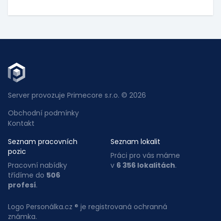
Server provozuje Primecore s.r.o. © 2026
Obchodní podmínky
Kontakt
Seznam pracovních
Seznam lokalit
pozic
Práci pro vás máme
Pracovní nabídky
v
6 356 lokalitách
.
třídíme do
506
profesí
.
Logo Personálka.cz ® je registrovaná ochranná
známka.