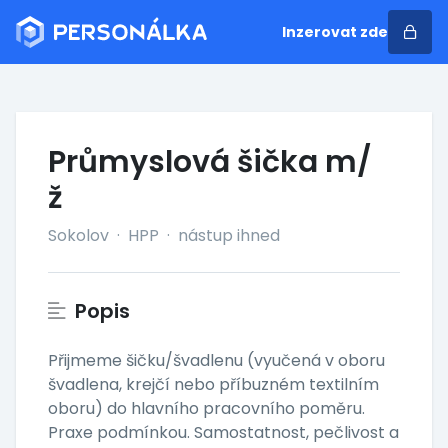
Inzerovat zde
Průmyslová šička m/
ž
Sokolov
·
HPP
·
nástup ihned
Popis
Přijmeme šičku/švadlenu (vyučená v oboru
švadlena, krejčí nebo příbuzném textilním
oboru) do hlavního pracovního poměru.
Praxe podmínkou. Samostatnost, pečlivost a