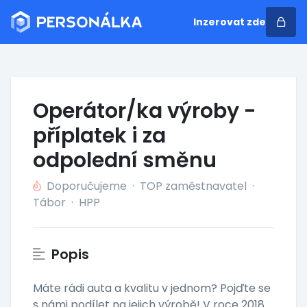
Inzerovat zde
Operátor/ka výroby -
příplatek i za
odpolední směnu
Doporučujeme
·
TOP zaměstnavatel
·
Tábor
·
HPP
Popis
Máte rádi auta a kvalitu v jednom? Pojďte se
s námi podílet na jejich výrobě! V roce 2018