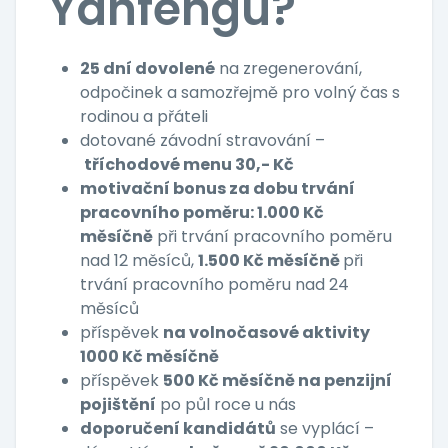
Yanfengu?
25 dní dovolené
na zregenerování,
odpočinek a samozřejmě pro volný čas s
rodinou a přáteli
dotované závodní stravování –
tříchodové menu 30,- Kč
motivační bonus za dobu trvání
pracovního poměru: 1.000 Kč
měsíčně
při trvání pracovního poměru
nad 12 měsíců,
1.500 Kč měsíčně
při
trvání pracovního poměru nad 24
měsíců
příspěvek
na volnočasové aktivity
1000 Kč měsíčně
příspěvek
500 Kč měsíčně na penzijní
pojištění
po půl roce u nás
doporučení kandidátů
se vyplácí –