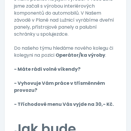
jsme začali s výrobou interiérových
komponentů do automobilů. V Našem
závodě v Plané nad Lužnicí vyrábíme dveřní
panely, přístrojové panely a palubní
schránky u spolujezdce.
Do našeho týmu hledáme nového kolegu či
kolegyni na pozici
Operátor/ka výroby
.
- Máte rádi volné víkendy?
- Vyhovuje Vám práce v třísměnném
provozu?
- Tříchodové menu Vás vyjde na 30,- Kč.
Jak bude