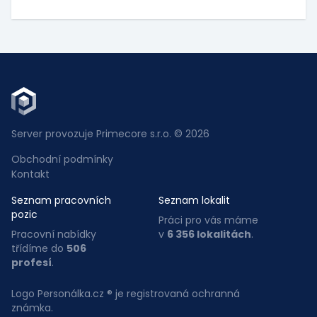
Server provozuje Primecore s.r.o. © 2026
Obchodní podmínky
Kontakt
Seznam pracovních
Seznam lokalit
pozic
Práci pro vás máme
Pracovní nabídky
v
6 356 lokalitách
.
třídíme do
506
profesí
.
Logo Personálka.cz ® je registrovaná ochranná
známka.