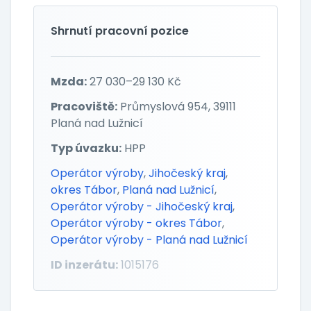
Shrnutí pracovní pozice
Mzda:
27 030–29 130 Kč
Pracoviště:
Průmyslová 954, 39111
Planá nad Lužnicí
Typ úvazku:
HPP
Operátor výroby
,
Jihočeský kraj
,
okres Tábor
,
Planá nad Lužnicí
,
Operátor výroby - Jihočeský kraj
,
Operátor výroby - okres Tábor
,
Operátor výroby - Planá nad Lužnicí
ID inzerátu:
1015176