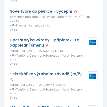
Dnes
Nové tváře do pivnice - výčepní
Kamenice nad Lipou (28 km od Plané nad Lužnicí)
·
45
000 Kč
HPP · Pivovar Kamenice s.r.o.
Dnes
Operátor/ka výroby - příplatek i za
odpolední směnu
Planá nad Lužnicí
·
27 030–29 130 Kč
HPP · Yanfeng Czechia Automotive Interior Systems
s.r.o.
Dnes
Elektrikář ve výrobním závodě (m/ž)
Planá nad Lužnicí
·
34 920–45 000 Kč
HPP · Yanfeng Czechia Automotive Interior Systems
s.r.o.
Dnes