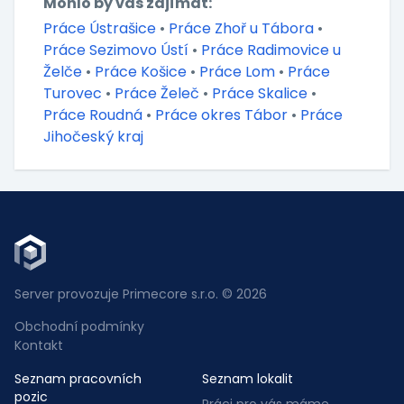
Mohlo by vás zajímat:
Práce Ústrašice
•
Práce Zhoř u Tábora
•
Práce Sezimovo Ústí
•
Práce Radimovice u
Želče
•
Práce Košice
•
Práce Lom
•
Práce
Turovec
•
Práce Želeč
•
Práce Skalice
•
Práce Roudná
•
Práce okres Tábor
•
Práce
Jihočeský kraj
Server provozuje Primecore s.r.o. © 2026
Obchodní podmínky
Kontakt
Seznam pracovních
Seznam lokalit
pozic
Práci pro vás máme