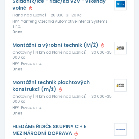
Skladník/ice - řidič/ka VZV - víkendy
volné
Planá nad Lužnicí
·
28 830–31 120 Kč
HPP · Yanfeng Czechia Automotive Interior Systems
s.r.o.
Dnes
Montážní a výrobní technik (M/Ž)
Chotoviny (14 km od Plané nad Lužnicí)
·
30 000–35
000 Kč
HPP · Pevco s.r.o.
Dnes
Montážní technik plachtových
konstrukcí (m/ž)
Chotoviny (14 km od Plané nad Lužnicí)
·
30 000–35
000 Kč
HPP · Pevco s.r.o.
Dnes
HLEDÁME ŘIDIČE SKUPINY C + E
MEZINÁRODNÍ DOPRAVA