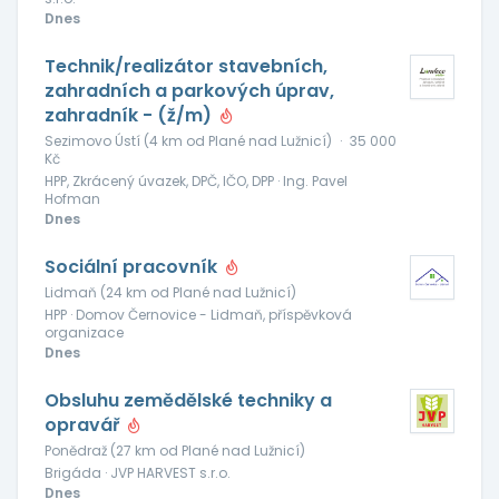
Dnes
Technik/realizátor stavebních,
zahradních a parkových úprav,
zahradník - (ž/m)
Sezimovo Ústí (4 km od Plané nad Lužnicí)
·
35 000
Kč
HPP, Zkrácený úvazek, DPČ, IČO, DPP · Ing. Pavel
Hofman
Dnes
Sociální pracovník
Lidmaň (24 km od Plané nad Lužnicí)
HPP · Domov Černovice - Lidmaň, příspěvková
organizace
Dnes
Obsluhu zemědělské techniky a
opravář
Ponědraž (27 km od Plané nad Lužnicí)
Brigáda · JVP HARVEST s.r.o.
Dnes