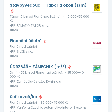
Stavbyvedoucí - Tábor a okolí (ž/m)
Tábor (7 km od Plané nad Lužnicí)
·
40 000–55 000
Kč
HPP · PAMÁTKY TÁBOR, s.r.o.
Dnes
Finanční účetní
Planá nad Lužnicí
HPP · SILON s.r.o.
Dnes
ÚDRŽBÁŘ - ZÁMEČNÍK (m/ž)
Dynín (25 km od Plané nad Lužnicí)
·
35 000–40
000 Kč
HPP · Zemědělské služby Dynín, a.s.
Dnes
Seřizovač/ka
Planá nad Lužnicí
·
35 000–45 000 Kč
HPP · Yanfeng Czechia Automotive Interior Systems
s.r.o.