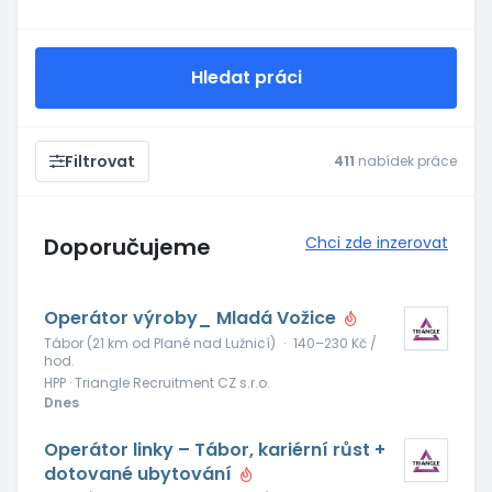
Hledat práci
Filtrovat
411
nabídek práce
Doporučujeme
Chci zde inzerovat
Operátor výroby_ Mladá Vožice
Tábor (21 km od Plané nad Lužnicí)
·
140–230 Kč /
hod.
HPP · Triangle Recruitment CZ s.r.o.
Dnes
Operátor linky – Tábor, kariérní růst +
dotované ubytování