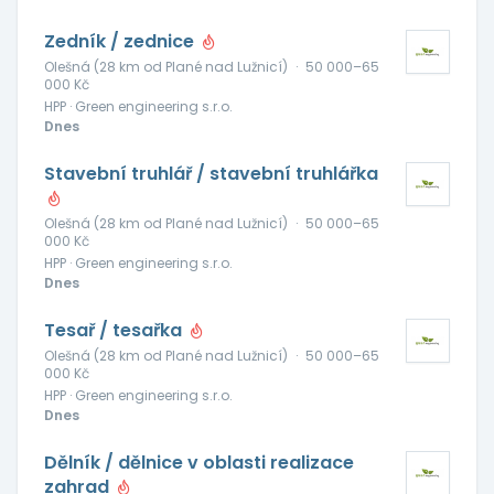
Zedník / zednice
Olešná (28 km od Plané nad Lužnicí)
·
50 000–65
000 Kč
HPP · Green engineering s.r.o.
Dnes
Stavební truhlář / stavební truhlářka
Olešná (28 km od Plané nad Lužnicí)
·
50 000–65
000 Kč
HPP · Green engineering s.r.o.
Dnes
Tesař / tesařka
Olešná (28 km od Plané nad Lužnicí)
·
50 000–65
000 Kč
HPP · Green engineering s.r.o.
Dnes
Dělník / dělnice v oblasti realizace
zahrad