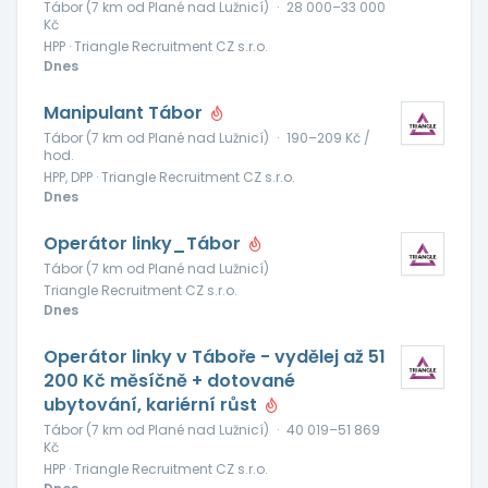
Tábor (7 km od Plané nad Lužnicí)
·
28 000–33 000
Kč
HPP · Triangle Recruitment CZ s.r.o.
Dnes
Manipulant Tábor
Tábor (7 km od Plané nad Lužnicí)
·
190–209 Kč /
hod.
HPP, DPP · Triangle Recruitment CZ s.r.o.
Dnes
Operátor linky_Tábor
Tábor (7 km od Plané nad Lužnicí)
Triangle Recruitment CZ s.r.o.
Dnes
Operátor linky v Táboře - vydělej až 51
200 Kč měsíčně + dotované
ubytování, kariérní růst
Tábor (7 km od Plané nad Lužnicí)
·
40 019–51 869
Kč
HPP · Triangle Recruitment CZ s.r.o.