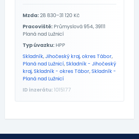
Mzda:
28 830–31 120 Kč
Pracoviště:
Průmyslová 954, 39111
Planá nad Lužnicí
Typ úvazku:
HPP
Skladník
,
Jihočeský kraj
,
okres Tábor
,
Planá nad Lužnicí
,
Skladník - Jihočeský
kraj
,
Skladník - okres Tábor
,
Skladník -
Planá nad Lužnicí
ID inzerátu:
1015177