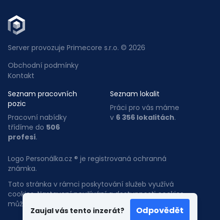
Server provozuje Primecore s.r.o. © 2026
Obchodní podmínky
Kontakt
Seznam pracovních
Seznam lokalit
pozic
Práci pro vás máme
Pracovní nabídky
v
6 356 lokalitách
.
třídíme do
506
profesí
.
Logo Personálka.cz ® je registrovaná ochranná
známka.
Tato stránka v rámci poskytování služeb využívá
cookies. Nastavení používání a dostupnosti cookies
můžete upravit v nastavení prohlížeče.
Odpovědět
Zaujal vás tento inzerát?