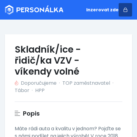
Inzerovat zde
Skladník/ice -
řidič/ka VZV -
víkendy volné
Doporučujeme
·
TOP zaměstnavatel
·
Tábor
·
HPP
Popis
Máte rádi auta a kvalitu v jednom? Pojďte se
s námi podílet na jejich výrobě! V roce 2018