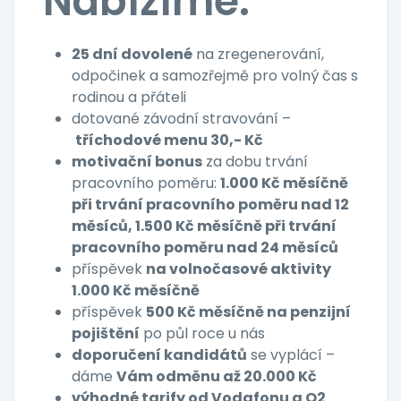
Nabízíme:
25 dní dovolené
na zregenerování,
odpočinek a samozřejmě pro volný čas s
rodinou a přáteli
dotované závodní stravování –
tříchodové menu 30,- Kč
motivační bonus
za dobu trvání
pracovního poměru:
1.000 Kč měsíčně
při trvání pracovního poměru nad 12
měsíců, 1.500 Kč měsíčně při trvání
pracovního poměru nad 24 měsíců
příspěvek
na volnočasové aktivity
1.000 Kč měsíčně
příspěvek
500 Kč měsíčně na penzijní
pojištění
po půl roce u nás
doporučení kandidátů
se vyplácí –
dáme
Vám odměnu až 20.000 Kč
výhodné tarify od Vodafonu a O2