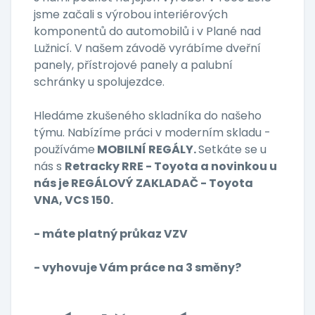
jsme začali s výrobou interiérových
komponentů do automobilů i v Plané nad
Lužnicí. V našem závodě vyrábíme dveřní
panely, přístrojové panely a palubní
schránky u spolujezdce.
Hledáme zkušeného skladníka do našeho
týmu. Nabízíme práci v moderním skladu -
používáme
MOBILNÍ REGÁLY.
Setkáte se u
nás s
Retracky RRE - Toyota a novinkou u
nás je REGÁLOVÝ ZAKLADAČ - Toyota
VNA, VCS 150.
- máte platný průkaz VZV
- vyhovuje Vám práce na 3 směny?