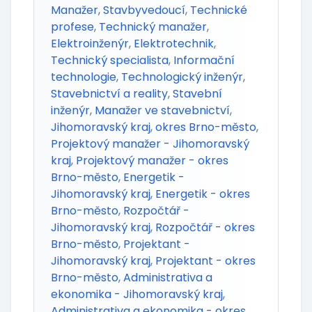
Manažer
,
Stavbyvedoucí
,
Technické
profese
,
Technický manažer
,
Elektroinženýr
,
Elektrotechnik
,
Technický specialista
,
Informační
technologie
,
Technologický inženýr
,
Stavebnictví a reality
,
Stavební
inženýr
,
Manažer ve stavebnictví
,
Jihomoravský kraj
,
okres Brno-město
,
Projektový manažer - Jihomoravský
kraj
,
Projektový manažer - okres
Brno-město
,
Energetik -
Jihomoravský kraj
,
Energetik - okres
Brno-město
,
Rozpočtář -
Jihomoravský kraj
,
Rozpočtář - okres
Brno-město
,
Projektant -
Jihomoravský kraj
,
Projektant - okres
Brno-město
,
Administrativa a
ekonomika - Jihomoravský kraj
,
Administrativa a ekonomika - okres