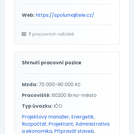
Web:
https://spolumajitele.cz/
7
pracovních nabídek
Shrnutí pracovní pozice
Mzda:
70 000–90 000 Kč
Pracoviště:
60200 Brno-město
Typ úvazku:
IČO
Projektový manažer
,
Energetik
,
Rozpočtář
,
Projektant
,
Administrativa
a ekonomika
,
Přípravář staveb
,