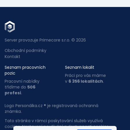
Server provozuje Primecore s.r.o. © 2026
Obchodní podmínky
Kontakt
Seznam pracovních
Seznam lokalit
pozic
Práci pro vás máme
Pracovní nabídky
v
6 356 lokalitách
.
třídíme do
506
profesí
.
Logo Personálka.cz ® je registrovaná ochranná
známka.
Tato stránka v rámci poskytování služeb využívá
cookies. Nastavení používání a dostupnosti cookies