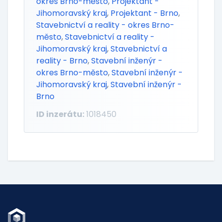
okres Brno-město
,
Projektant -
Jihomoravský kraj
,
Projektant - Brno
,
Stavebnictví a reality - okres Brno-
město
,
Stavebnictví a reality -
Jihomoravský kraj
,
Stavebnictví a
reality - Brno
,
Stavební inženýr -
okres Brno-město
,
Stavební inženýr -
Jihomoravský kraj
,
Stavební inženýr -
Brno
ID inzerátu:
1018450