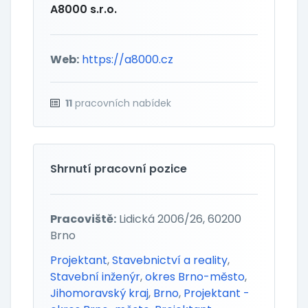
A8000 s.r.o.
Web:
https://a8000.cz
11
pracovních nabídek
Shrnutí pracovní pozice
Pracoviště:
Lidická 2006/26, 60200
Brno
Projektant
,
Stavebnictví a reality
,
Stavební inženýr
,
okres Brno-město
,
Jihomoravský kraj
,
Brno
,
Projektant -