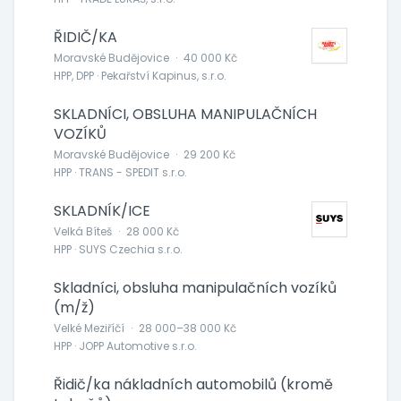
ŘIDIČ/KA
Moravské Budějovice
·
40 000 Kč
HPP, DPP · Pekařství Kapinus, s.r.o.
SKLADNÍCI, OBSLUHA MANIPULAČNÍCH
VOZÍKŮ
Moravské Budějovice
·
29 200 Kč
HPP · TRANS - SPEDIT s.r.o.
SKLADNÍK/ICE
Velká Bíteš
·
28 000 Kč
HPP · SUYS Czechia s.r.o.
Skladníci, obsluha manipulačních vozíků
(m/ž)
Velké Meziříčí
·
28 000–38 000 Kč
HPP · JOPP Automotive s.r.o.
Řidič/ka nákladních automobilů (kromě