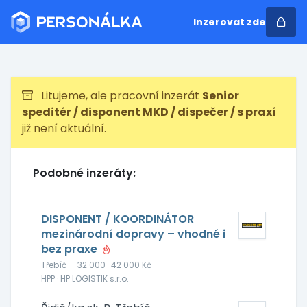
Inzerovat zde
Litujeme, ale pracovní inzerát
Senior
speditér / disponent MKD / dispečer / s praxí
již není aktuální.
Podobné inzeráty:
DISPONENT / KOORDINÁTOR
mezinárodní dopravy – vhodné i
bez praxe
Třebíč
·
32 000–42 000 Kč
HPP · HP LOGISTIK s.r.o.