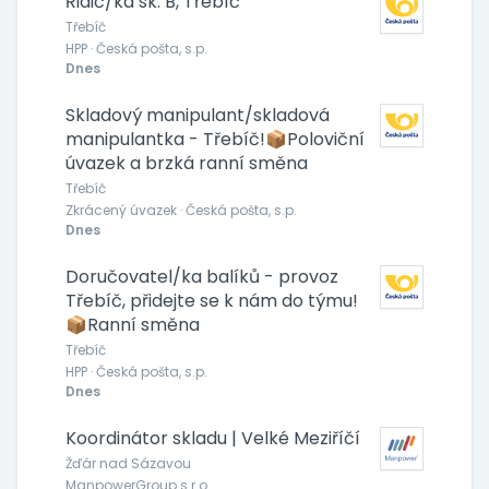
Řidič/ka sk. B, Třebíč
Třebíč
HPP · Česká pošta, s.p.
Dnes
Skladový manipulant/skladová
manipulantka - Třebíč!📦Poloviční
úvazek a brzká ranní směna
Třebíč
Zkrácený úvazek · Česká pošta, s.p.
Dnes
Doručovatel/ka balíků - provoz
Třebíč, přidejte se k nám do týmu!
📦Ranní směna
Třebíč
HPP · Česká pošta, s.p.
Dnes
Koordinátor skladu | Velké Meziříčí
Žďár nad Sázavou
ManpowerGroup s.r.o.