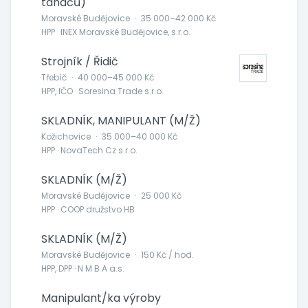
tahačů)
Moravské Budějovice
·
35 000–42 000 Kč
HPP · INEX Moravské Budějovice, s.r.o.
Strojník / Řidič
Třebíč
·
40 000–45 000 Kč
HPP, IČO · Soresina Trade s.r.o.
SKLADNÍK, MANIPULANT (M/Ž)
Kožichovice
·
35 000–40 000 Kč
HPP · NovaTech Cz s.r.o.
SKLADNÍK (M/Ž)
Moravské Budějovice
·
25 000 Kč
HPP · COOP družstvo HB
SKLADNÍK (M/Ž)
Moravské Budějovice
·
150 Kč / hod.
HPP, DPP · N M B A a.s.
Manipulant/ka výroby