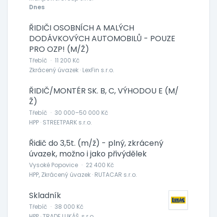
Dnes
ŘIDIČI OSOBNÍCH A MALÝCH
DODÁVKOVÝCH AUTOMOBILŮ - POUZE
PRO OZP! (M/Ž)
Třebíč
·
11 200 Kč
Zkrácený úvazek · LexFin s.r.o.
ŘIDIČ/MONTÉR SK. B, C, VÝHODOU E (M/
Ž)
Třebíč
·
30 000–50 000 Kč
HPP · STREETPARK s.r.o.
Řidič do 3,5t. (m/ž) - plný, zkrácený
úvazek, možno i jako přivýdělek
Vysoké Popovice
·
22 400 Kč
HPP, Zkrácený úvazek · RUTACAR s.r.o.
Skladník
Třebíč
·
38 000 Kč
HPP · TRADE LUKÁŠ, s.r.o.