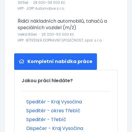
Střítež
·
28 000–38 000 Kč
HPP · JOPP Automotive s.r.o.
Řidiči nákladních automobilů, tahačů a
speciálních vozidel (m/ž)
Velká Bíteš
·
25 000–50 000 Kč
HPP · BÍTEŠSKÁ DOPRAVNÍ SPOLEČNOST, spol. s r.o.
Kompletní nabídka práce
Jakou práci hledáte?
Speditér - Kraj Vysočina
Speditér - okres Třebíč
Speditér - Třebíč
Dispečer - Kraj Vysočina