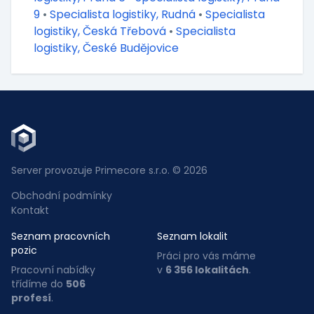
9
•
Specialista logistiky, Rudná
•
Specialista
logistiky, Česká Třebová
•
Specialista
logistiky, České Budějovice
Server provozuje Primecore s.r.o. © 2026
Obchodní podmínky
Kontakt
Seznam pracovních
Seznam lokalit
pozic
Práci pro vás máme
Pracovní nabídky
v
6 356 lokalitách
.
třídíme do
506
profesí
.