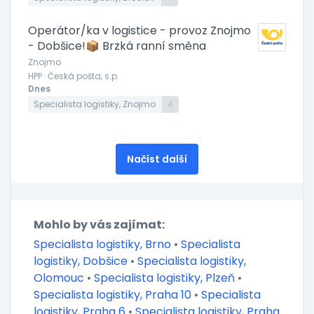
Operátor/ka v logistice - provoz Znojmo
- Dobšice!📦 Brzká ranní směna
Znojmo
HPP · Česká pošta, s.p.
Dnes
Specialista logistiky, Znojmo
4
Načíst další
Mohlo by vás zajímat:
Specialista logistiky, Brno
•
Specialista
logistiky, Dobšice
•
Specialista logistiky,
Olomouc
•
Specialista logistiky, Plzeň
•
Specialista logistiky, Praha 10
•
Specialista
logistiky, Praha 6
•
Specialista logistiky, Praha