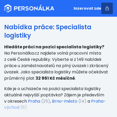
Inzerovat zde
Nabídka práce: Specialista
logistiky
Hledáte práci na pozici specialista logistiky?
Na Personálka.cz najdete volná pracovní místa
z celé České republiky. Vyberte si z 149 nabídek
práce u zaměstnavatelů na plný úvazek i zkrácený
úvazek. Jako specialista logistiky můžete očekávat
průměrný plat
32 961 Kč měsíčně
.
Kde je o uchazeče na pozici specialista logistiky
aktuálně nejvyšší poptávka? Zájem je především
v okresech
Praha
(25)
,
Brno-město
(14)
a
Praha-
východ
(6)