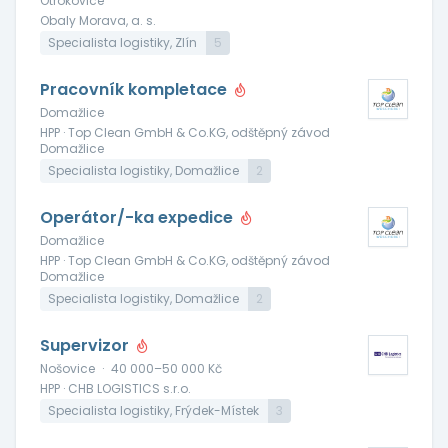
Otrokovice
Obaly Morava, a. s.
Specialista logistiky, Zlín
5
Pracovník kompletace
Domažlice
HPP · Top Clean GmbH & Co.KG, odštěpný závod
Domažlice
Specialista logistiky, Domažlice
2
Operátor/-ka expedice
Domažlice
HPP · Top Clean GmbH & Co.KG, odštěpný závod
Domažlice
Specialista logistiky, Domažlice
2
Supervizor
Nošovice
·
40 000–50 000 Kč
HPP · CHB LOGISTICS s.r.o.
Specialista logistiky, Frýdek-Místek
3