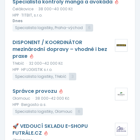
Specialista kontroly manga a avokáda
Čelákovice
·
38 000–40 000 Kč
HPP · TITBIT, s.r.o.
Dnes
Specialista logistiky, Praha-východ
6
DISPONENT / KOORDINÁTOR
mezinárodní dopravy – vhodné i bez
praxe
Třebíč
·
32 000–42 000 Kč
HPP · HP LOGISTIK s.r.o.
Specialista logistiky, Třebíč
3
Správce provozu
Olomouc
·
38 000–42 000 Kč
HPP · Bergasto a.s.
Specialista logistiky, Olomouc
6
🚀 VEDOUCÍ SKLADU E-SHOPU
FUTRÁLE.CZ