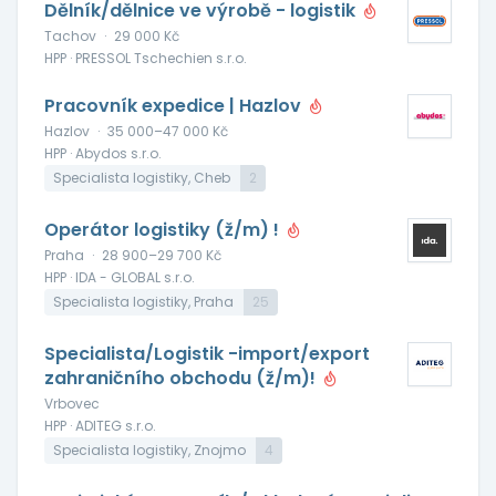
Dělník/dělnice ve výrobě - logistik
Tachov
·
29 000 Kč
HPP · PRESSOL Tschechien s.r.o.
Pracovník expedice | Hazlov
Hazlov
·
35 000–47 000 Kč
HPP · Abydos s.r.o.
Specialista logistiky, Cheb
2
Operátor logistiky (ž/m) !
Praha
·
28 900–29 700 Kč
HPP · IDA - GLOBAL s.r.o.
Specialista logistiky, Praha
25
Specialista/Logistik -import/export
zahraničního obchodu (ž/m)!
Vrbovec
HPP · ADITEG s.r.o.
Specialista logistiky, Znojmo
4