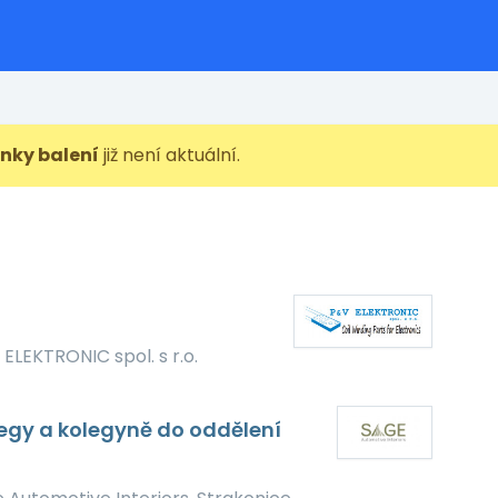
inky balení
již není aktuální.
 ELEKTRONIC spol. s r.o.
egy a kolegyně do oddělení