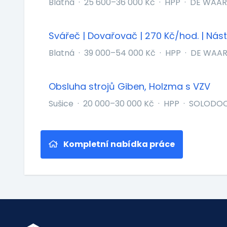
Blatná
·
25 600–36 000 Kč
·
HPP
·
DE WAARD
Svářeč | Dovařovač | 270 Kč/hod. | Nást
Blatná
·
39 000–54 000 Kč
·
HPP
·
DE WAARD
Obsluha strojů Giben, Holzma s VZV
Sušice
·
20 000–30 000 Kč
·
HPP
·
SOLODOOR
Kompletní nabídka práce