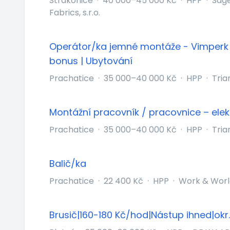
Strakonice
·
40 000–45 000 Kč
·
HPP
·
Sage
Fabrics, s.r.o.
Operátor/ka jemné montáže - Vimperk 
bonus | Ubytování
Prachatice
·
35 000–40 000 Kč
·
HPP
·
Tria
Montážní pracovník / pracovnice – ele
Prachatice
·
35 000–40 000 Kč
·
HPP
·
Tria
Balič/ka
Prachatice
·
22 400 Kč
·
HPP
·
Work & World
Brusič|160-180 Kč/hod|Nástup ihned|okr