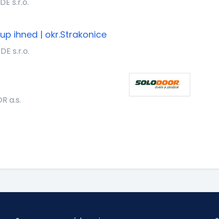
E s.r.o.
up ihned | okr.Strakonice
E s.r.o.
 a.s.