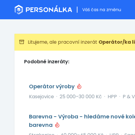
Váš čas na změnu
Litujeme, ale pracovní inzerát
Operátor/ka l
Podobné inzeráty:
Operátor výroby
Kasejovice
·
25 000–30 000 Kč
·
HPP
·
P & V
Barevna - Výroba - hledáme nové kol
barevna