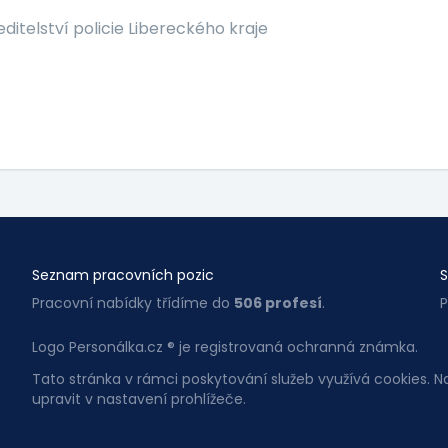
editelství policie Libereckého kraje
Seznam pracovních pozic
S
Pracovní nabídky třídíme do
506 profesí
.
P
Logo Personálka.cz ® je registrovaná ochranná známka.
Tato stránka v rámci poskytování služeb využívá cookies. 
upravit v nastavení prohlížeče.