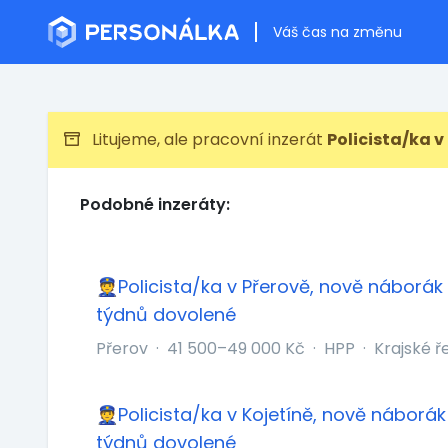
Váš čas na změnu
Litujeme, ale pracovní inzerát
Policista/ka v
Podobné inzeráty:
👮Policista/ka v Přerově, nově náborák 
týdnů dovolené
Přerov
·
41 500–49 000 Kč
·
HPP
·
Krajské ř
👮Policista/ka v Kojetíně, nově náborák 
týdnů dovolené