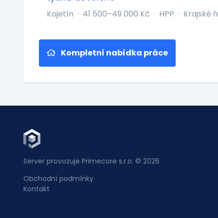
Kojetín
·
41 500–49 000 Kč
·
HPP
·
Krajské ř
Kompletní nabídka práce
Server provozuje Primecore s.r.o. © 2026
Obchodní podmínky
Kontakt