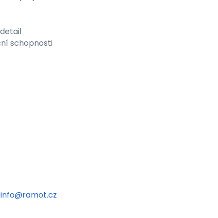
detail
ční schopnosti
info@ramot.cz