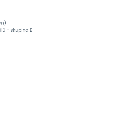
en)
lů - skupina B