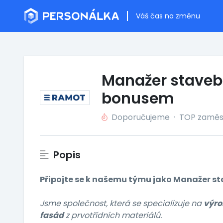
Váš čas na změnu
Manažer staveb
bonusem
Doporučujeme
·
TOP zaměs
Popis
Připojte se k našemu týmu jako Manažer s
Jsme společnost, která se specializuje na
výro
fasád
z prvotřídních materiálů.