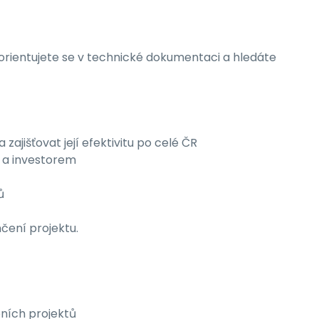
 orientujete se v technické dokumentaci a hledáte
ajišťovat její efektivitu po celé ČR
 a investorem
ů
ení projektu.
bních projektů