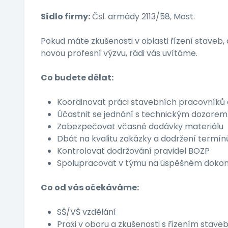
Sídlo firmy:
Čsl. armády 2113/58, Most.
Pokud máte zkušenosti v oblasti řízení staveb,
novou profesní výzvu, rádi vás uvítáme.
Co budete dělat:
Koordinovat práci stavebních pracovníků a z
Účastnit se jednání s technickým dozorem
Zabezpečovat včasné dodávky materiálu
Dbát na kvalitu zakázky a dodržení termín
Kontrolovat dodržování pravidel BOZP
Spolupracovat v týmu na úspěšném dokonč
Co od vás očekáváme:
SŠ/VŠ vzdělání
Praxi v oboru a zkušenosti s řízením stave