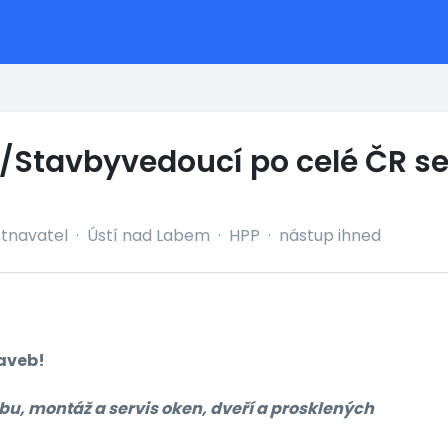
/Stavbyvedoucí po celé ČR s
tnavatel
·
Ústí nad Labem
·
HPP
·
nástup ihned
taveb!
bu, montáž a servis oken, dveří a prosklených