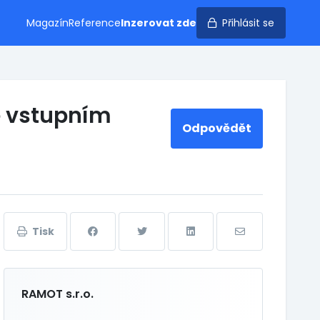
Magazín
Reference
Inzerovat zde
Přihlásit se
e vstupním
Odpovědět
Tisk
RAMOT s.r.o.