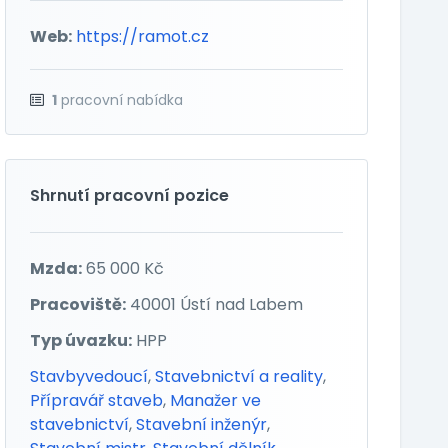
Web:
https://ramot.cz
1
pracovní nabídka
Shrnutí pracovní pozice
Mzda:
65 000 Kč
Pracoviště:
40001 Ústí nad Labem
Typ úvazku:
HPP
Stavbyvedoucí
,
Stavebnictví a reality
,
Přípravář staveb
,
Manažer ve
stavebnictví
,
Stavební inženýr
,