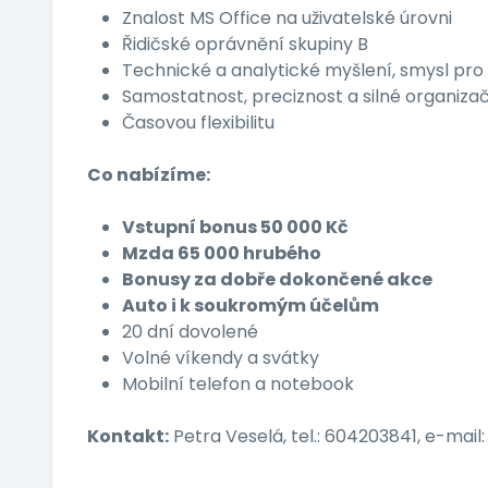
Znalost MS Office na uživatelské úrovni
Řidičské oprávnění skupiny B
Technické a analytické myšlení, smysl pro 
Samostatnost, preciznost a silné organiza
Časovou flexibilitu
Co nabízíme:
Vstupní bonus 50 000 Kč
Mzda 65 000
hrubého
Bonusy za dobře dokončené akce
Auto i k soukromým účelům
20 dní dovolené
Volné víkendy a svátky
Mobilní telefon a notebook
Kontakt:
Petra Veselá, tel.: 604203841, e-mail: