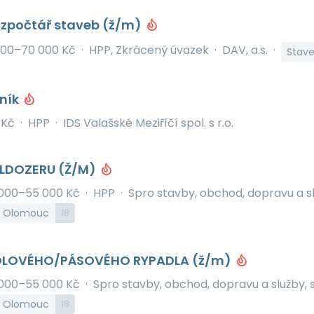
ozpočtář staveb (ž/m)
000–70 000 Kč
·
HPP, Zkrácený úvazek
·
DAV, a.s.
·
Stave
lník
 Kč
·
HPP
·
IDS Valašské Meziříčí spol. s r.o.
ULDOZERU (Ž/M)
000–55 000 Kč
·
HPP
·
Spro stavby, obchod, dopravu a slu
k, Olomouc
18
OLOVÉHO/PÁSOVÉHO RYPADLA (ž/m)
000–55 000 Kč
·
Spro stavby, obchod, dopravu a služby, s.
k, Olomouc
18