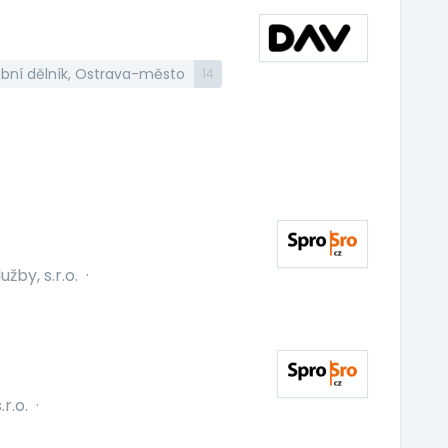
bní dělník, Ostrava-město
14
žby, s.r.o.
·
r.o.
·