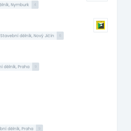
ělník, Nymburk
4
Stavební dělník, Nový Jičín
6
í dělník, Praha
9
bní dělník, Praha
9