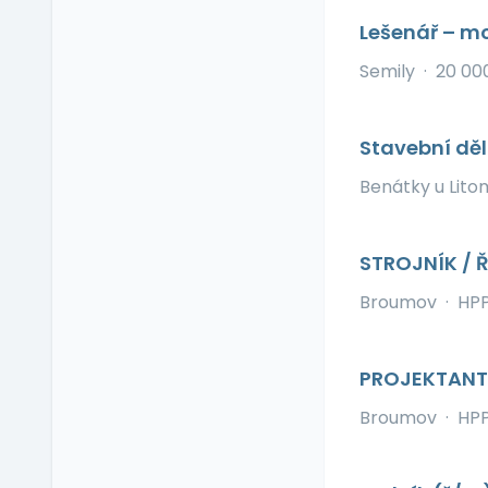
Ubytování
Lešenář – m
V zahraničí
Semily
·
20 00
Vlastní organizace
práce
Výrobky a služby se
Stavební děl
slevou
Vzdělávací kurzy a
Benátky u Lito
školení
Zaměstnanecké
půjčky
STROJNÍK / 
Závodní stravování
Broumov
·
HP
Zvláštní prémie
PROJEKTANT
Broumov
·
HP