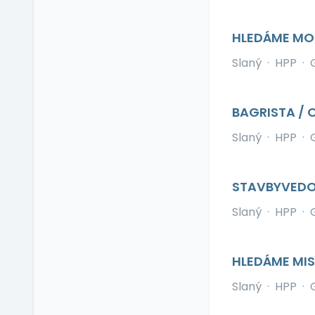
Příspěvek na
soukromé životní
HLEDÁME MO
pojištění
Slaný
·
HPP
·
G
Příspěvek na
ubytování
Příspěvek na volný čas
BAGRISTA / 
Příspěvek na
vzdělávání
Slaný
·
HPP
·
G
Profesní/osobní kouč
Provize z prodeje
STAVBYVEDO
Pružná pracovní doba
Slaný
·
HPP
·
G
Rekreace ve firemním
zařízení
Relax zóna
HLEDÁME MIS
Sick days
Slaný
·
HPP
·
G
Stravenkový paušál
Stravenky