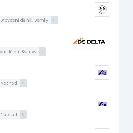
Stavební dělník, Semily
5
ní dělník, Svitavy
7
, Náchod
5
, Náchod
5