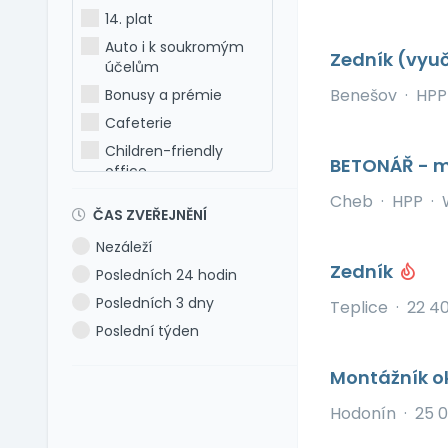
Holandština
14. plat
Italština
Auto i k soukromým
Zedník (vyu
Japonština
účelům
Latina
Benešov
·
HPP
Bonusy a prémie
Litevština
Cafeterie
Lotyšština
Children-friendly
BETONÁŘ - m
office
Maďarština
Dog-friendly office
Cheb
·
HPP
·
Makedonština
ČAS ZVEŘEJNĚNÍ
Dovolená 5 týdnů
Němčina
Nezáleží
Dovolená 6 týdnů
Polština
Zedník
Posledních 24 hodin
Dovolená navíc
Portugalština
Posledních 3 dny
Teplice
·
22 4
Firemní akce
Rumunština
Poslední týden
Firemní fitness
Ruština
Firemní školka
Slovenština
Montážník o
Jazykové kurzy
Slovinština
Hodonín
·
25 
Jiné výhody
Španělština