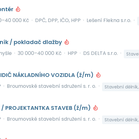
ontér
0–40 000 Kč
·
DPČ, DPP, IČO, HPP
·
Lešení Flekna s.r.o.
·
ník / pokladač dlažby
myšle
·
30 000–40 000 Kč
·
HPP
·
DS DELTA s.r.o.
·
Staveb
ŘIDIČ NÁKLADNÍHO VOZIDLA (ž/m)
P
·
Broumovské stavební sdružení s. r. o.
·
Stavební dělník
 / PROJEKTANTKA STAVEB (ž/m)
P
·
Broumovské stavební sdružení s. r. o.
·
Stavební dělník