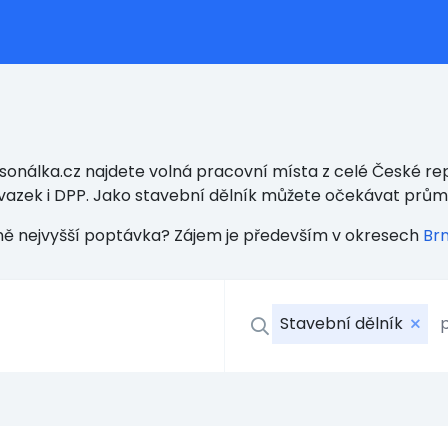
onálka.cz najdete volná pracovní místa z celé České rep
vazek i DPP. Jako stavební dělník můžete očekávat prů
lně nejvyšší poptávka? Zájem je především v okresech
Br
Stavební dělník