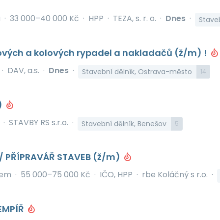
á
·
33 000–40 000 Kč
·
HPP
·
TEZA, s. r. o.
·
Dnes
·
Staveb
ových a kolových rypadel a nakladačů (ž/m) !
·
DAV, a.s.
·
Dnes
·
Stavební dělník, Ostrava-město
14
)
·
STAVBY RS s.r.o.
·
Stavební dělník, Benešov
5
/ PŘÍPRAVÁŘ STAVEB (ž/m)
bem
·
55 000–75 000 Kč
·
IČO, HPP
·
rbe Koláčný s r.o.
·
EMPÍŘ