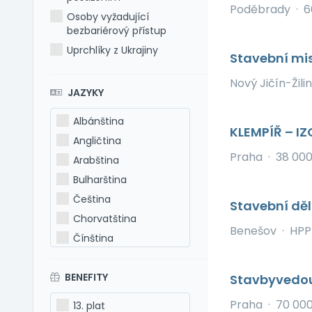
Poděbrady
·
6
Osoby vyžadující
bezbariérový přístup
Uprchlíky z Ukrajiny
Stavební mis
Nový Jičín-Žili
JAZYKY
Albánština
KLEMPÍŘ – I
Angličtina
Praha
·
38 00
Arabština
Bulharština
Čeština
Stavební dě
Chorvatština
Benešov
·
HPP
Čínština
Estonština
BENEFITY
Francouzština
Stavbyvedo
Hebrejština
Praha
·
70 000
13. plat