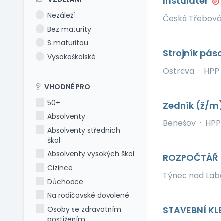
Instalatér
Nezáleží
Česká Třebov
Bez maturity
S maturitou
Strojník pás
Vysokoškolské
Ostrava
·
HPP
VHODNÉ PRO
50+
Zedník (ž/m
Absolventy
Benešov
·
HPP
Absolventy středních
škol
Absolventy vysokých škol
ROZPOČTÁŘ 
Cizince
Týnec nad La
Důchodce
Na rodičovské dovolené
STAVEBNÍ KL
Osoby se zdravotním
postižením