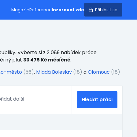
Magazín
Reference
Inzerovat zde
Přihlásit se
ubliky. Vyberte si z 2 089 nabídek práce
měrný plat
33 475 Kč měsíčně
.
no-město
(56)
,
Mladá Boleslav
(18)
a
Olomouc
(18)
Hledat práci