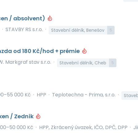
čen / absolvent)
·
STAVBY RS s.r.o.
·
Stavební dělník, Benešov
5
zda od 180 Kč/hod + prémie
W. Markgraf stav s.r.o.
·
Stavební dělník, Cheb
5
00–55 000 Kč
·
HPP
·
Teplotechna - Prima, s.r.o.
·
Staveb
ken / Zedník
000–50 000 Kč
·
HPP, Zkrácený úvazek, IČO, DPČ, DPP
·
Ji