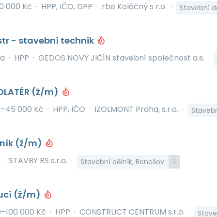
0 000 Kč
·
HPP, IČO, DPP
·
rbe Koláčný s r.o.
·
Stavební d
tr - stavební technik
na
·
HPP
·
GEDOS NOVÝ JIČÍN stavební společnost a.s.
·
ZOLATÉR (ž/m)
0–45 000 Kč
·
HPP, IČO
·
IZOLMONT Praha, s.r.o.
·
Stavebn
lník (ž/m)
·
STAVBY RS s.r.o.
·
Stavební dělník, Benešov
5
ucí (ž/m)
–100 000 Kč
·
HPP
·
CONSTRUCT CENTRUM s.r.o.
·
Stave