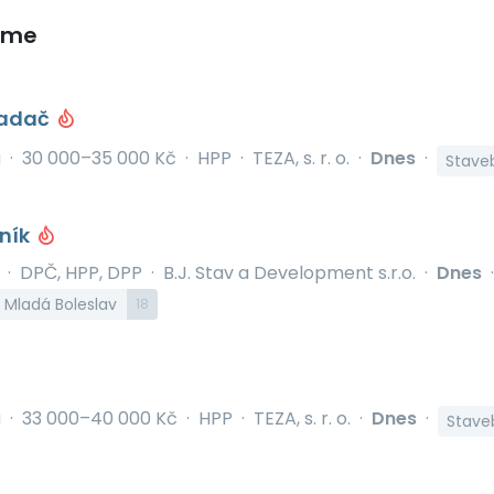
eme
ladač
á
·
30 000–35 000 Kč
·
HPP
·
TEZA, s. r. o.
·
Dnes
·
Staveb
lník
v
·
DPČ, HPP, DPP
·
B.J. Stav a Development s.r.o.
·
Dnes
·
, Mladá Boleslav
18
á
·
33 000–40 000 Kč
·
HPP
·
TEZA, s. r. o.
·
Dnes
·
Staveb