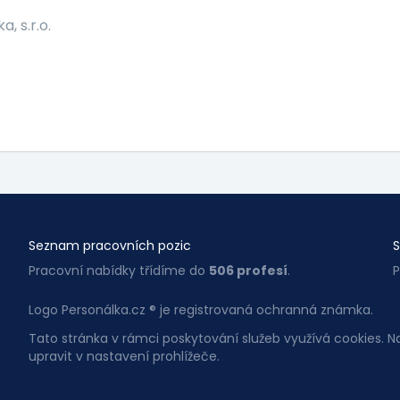
a, s.r.o.
Seznam pracovních pozic
S
Pracovní nabídky třídíme do
506 profesí
.
P
Logo Personálka.cz ® je registrovaná ochranná známka.
Tato stránka v rámci poskytování služeb využívá cookies. 
upravit v nastavení prohlížeče.