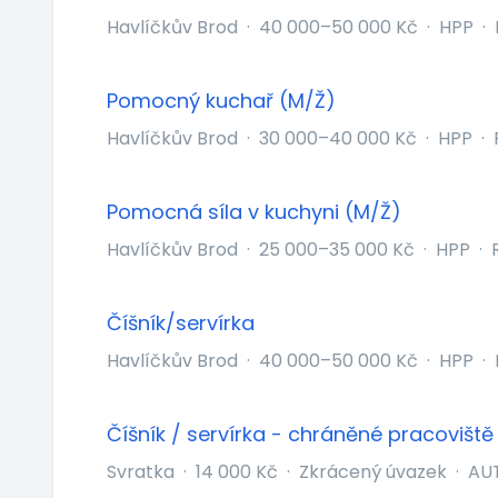
Havlíčkův Brod
·
40 000–50 000 Kč
·
HPP
·
Pomocný kuchař (M/Ž)
Havlíčkův Brod
·
30 000–40 000 Kč
·
HPP
·
Pomocná síla v kuchyni (M/Ž)
Havlíčkův Brod
·
25 000–35 000 Kč
·
HPP
·
Číšník/servírka
Havlíčkův Brod
·
40 000–50 000 Kč
·
HPP
·
Číšník / servírka - chráněné pracoviště
Svratka
·
14 000 Kč
·
Zkrácený úvazek
·
AUT