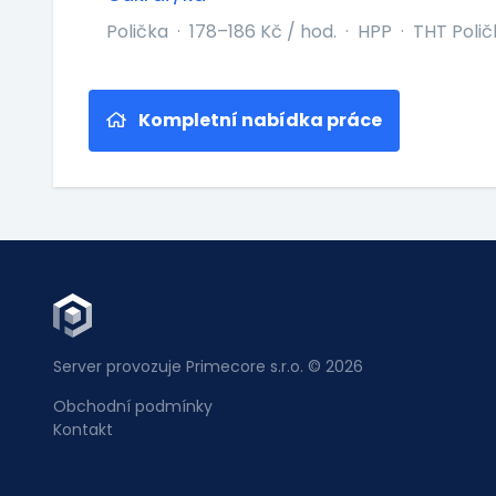
Polička
·
178–186 Kč / hod.
·
HPP
·
THT Poličk
Kompletní nabídka práce
Server provozuje Primecore s.r.o. © 2026
Obchodní podmínky
Kontakt