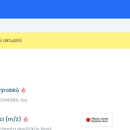
ní aktuální.
výrobků
OHEMIA, a.s.
ci (m/ž)
charita Havlíčkův Brod