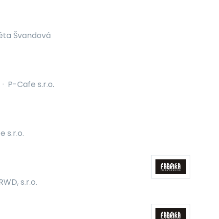
éta Švandová
·
P-Cafe s.r.o.
 s.r.o.
RWD, s.r.o.