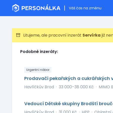
Váš čas na změnu
Litujeme, ale pracovní inzerát
Servírka
již ne
Podobné inzeráty:
Urgentní nábor
Prodavači pekařských a cukrářských 
Havlíčkův Brod
·
33 000–38 000 Kč
·
MIMO B
Vedoucí Dětské skupiny Brodští brouč
Havlíčkův Brod
·
31 000 Kč
·
HPP
·
Oblastní 