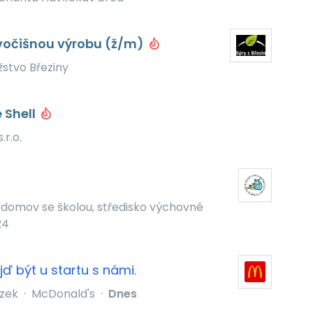
ivočišnou výrobu (ž/m)
stvo Březiny
 Shell
.r.o.
 domov se školou, středisko výchovné
24
ď být u startu s námi.
zek
·
McDonald's
·
Dnes