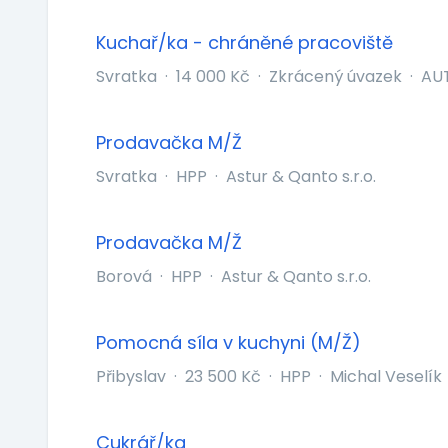
Kuchař/ka - chráněné pracoviště
Svratka
·
14 000 Kč
·
Zkrácený úvazek
·
AUT
Prodavačka M/Ž
Svratka
·
HPP
·
Astur & Qanto s.r.o.
Prodavačka M/Ž
Borová
·
HPP
·
Astur & Qanto s.r.o.
Pomocná síla v kuchyni (M/Ž)
Přibyslav
·
23 500 Kč
·
HPP
·
Michal Veselík
Cukrář/ka