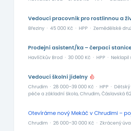
Vedoucí pracovník pro rostlinnou a ž
Březiny
·
45 000 Kč
·
HPP
·
Zemědělské druž
Prodejní asistent/ka – čerpací stanice
Havlíčkův Brod
·
30 000 Kč
·
HPP
·
Neklapil s
Vedoucí školní jídelny
Chrudim
·
28 000–39 000 Kč
·
HPP
·
Dětský
péče a základní škola, Chrudim, Čáslavská 6
Otevíráme nový Mekáč v Chrudimi – poj
Chrudim
·
26 000–30 000 Kč
·
Zkrácený úva