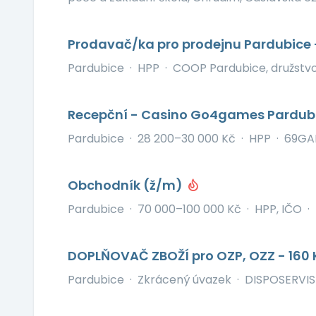
Prodavač/ka pro prodejnu Pardubice
Pardubice
·
HPP
·
COOP Pardubice, družstv
Recepční - Casino Go4games Pardub
Pardubice
·
28 200–30 000 Kč
·
HPP
·
69GAM
Obchodník (ž/m)
Pardubice
·
70 000–100 000 Kč
·
HPP, IČO
·
DOPLŇOVAČ ZBOŽÍ pro OZP, OZZ - 160
Pardubice
·
Zkrácený úvazek
·
DISPOSERVIS s