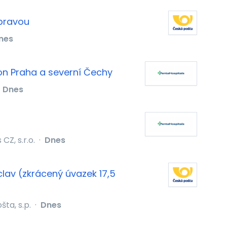
ubravou
nes
on Praha a severní Čechy
Dnes
CZ, s.r.o.
·
Dnes
clav (zkrácený úvazek 17,5
ta, s.p.
·
Dnes