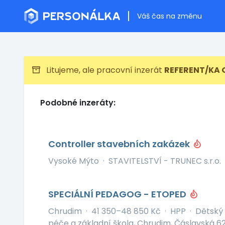
Váš čas na změnu
Litujeme, ale pracovní inzerát
REFERENT/KA
Podobné inzeráty:
Controller stavebních zakázek
Vysoké Mýto
·
STAVITELSTVÍ - TRUNEC s.r.o.
SPECIÁLNÍ PEDAGOG - ETOPED
Chrudim
·
41 350–48 850 Kč
·
HPP
·
Dětský 
péče a základní škola, Chrudim, Čáslavská 6