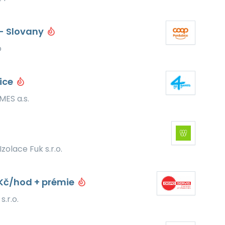
 - Slovany
o
ice
ES a.s.
Izolace Fuk s.r.o.
 Kč/hod + prémie
.r.o.