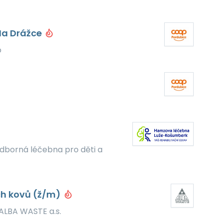
Na Drážce
o
borná léčebna pro děti a
ch kovů (ž/m)
ALBA WASTE a.s.