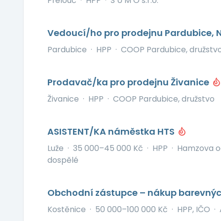
Přelouč
·
HPP
·
S U M O s.r.o.
Vedoucí/ho pro prodejnu Pardubice, 
Pardubice
·
HPP
·
COOP Pardubice, družstv
Prodavač/ka pro prodejnu Živanice
Živanice
·
HPP
·
COOP Pardubice, družstvo
ASISTENT/KA náměstka HTS
Luže
·
35 000–45 000 Kč
·
HPP
·
Hamzova od
dospělé
Obchodní zástupce – nákup barevný
Kostěnice
·
50 000–100 000 Kč
·
HPP, IČO
·