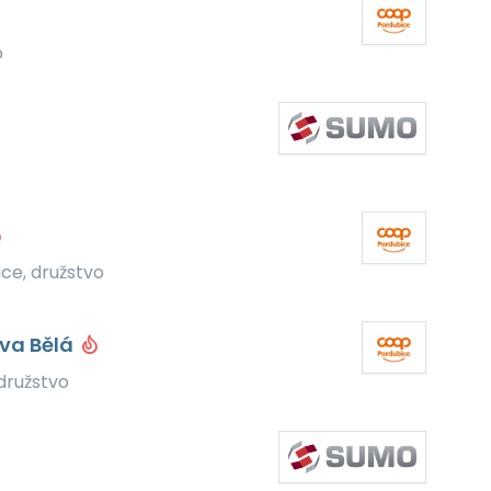
o
ce, družstvo
va Bělá
družstvo