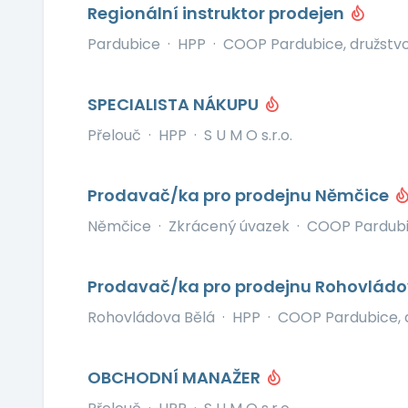
Regionální instruktor prodejen
Pardubice
·
HPP
·
COOP Pardubice, družstv
SPECIALISTA NÁKUPU
Přelouč
·
HPP
·
S U M O s.r.o.
Prodavač/ka pro prodejnu Němčice
Němčice
·
Zkrácený úvazek
·
COOP Pardubi
Prodavač/ka pro prodejnu Rohovládo
Rohovládova Bělá
·
HPP
·
COOP Pardubice, 
OBCHODNÍ MANAŽER