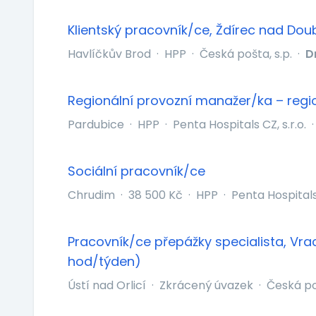
Klientský pracovník/ce, Ždírec nad Do
Havlíčkův Brod
·
HPP
·
Česká pošta, s.p.
·
D
Regionální provozní manažer/ka – regi
Pardubice
·
HPP
·
Penta Hospitals CZ, s.r.o.
·
Sociální pracovník/ce
Chrudim
·
38 500 Kč
·
HPP
·
Penta Hospitals 
Pracovník/ce přepážky specialista, Vra
hod/týden)
Ústí nad Orlicí
·
Zkrácený úvazek
·
Česká poš