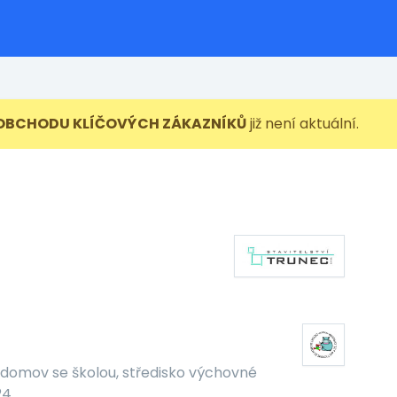
 OBCHODU KLÍČOVÝCH ZÁKAZNÍKŮ
již není aktuální.
domov se školou, středisko výchovné
24