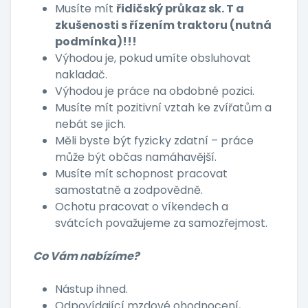
Musíte mít
řidičský průkaz sk. T a
zkušenosti s řízením traktoru (nutná
podmínka)!!!
Výhodou je, pokud umíte obsluhovat
nakladač.
Výhodou je práce na obdobné pozici.
Musíte mít pozitivní vztah ke zvířatům a
nebát se jich.
Měli byste být fyzicky zdatní – práce
může být občas namáhavější.
Musíte mít schopnost pracovat
samostatně a zodpovědně.
Ochotu pracovat o víkendech a
svátcích považujeme za samozřejmost.
Co Vám nabízíme?
Nástup ihned.
Odpovídající mzdové ohodnocení,