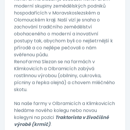
moderní skupiny zemědělských podniků
hospodařících v Moravskoslezském a
Olomouckém kraji. Naší vizí je snaha o
zachování tradičního zemědělství
obohaceného o moderní a inovativní
postupy tak, abychom byli co nejšetrnější k
přírodě a co nejlépe pečovali o nám
svěřenou půdu.
RenoFarma Slezan se na farmách v
Klimkovicích a Olbramicích zabývá
rostlinnou výrobou (obilniny, cukrovka,
pícniny a řepka olejná) a chovem mléčného
skotu.
Na naše farmy v Olbramicích a Klimkovicích
hledáme nového kolegu nebo novou
kolegyni na pozici
Traktorista v živočišné
výrobě (krmič)
.