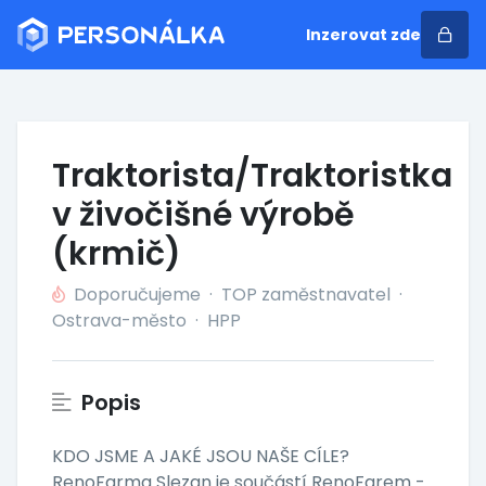
Inzerovat zde
Traktorista/Traktoristka
v živočišné výrobě
(krmič)
Doporučujeme
·
TOP zaměstnavatel
·
Ostrava-město
·
HPP
Popis
KDO JSME A JAKÉ JSOU NAŠE CÍLE?
RenoFarma Slezan je součástí RenoFarem -