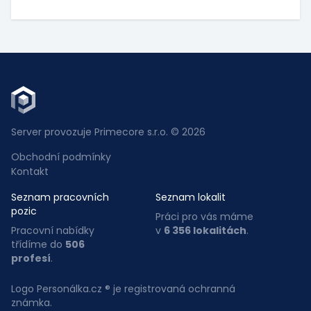
Server provozuje Primecore s.r.o. © 2026
Obchodní podmínky
Kontakt
Seznam pracovních
Seznam lokalit
pozic
Práci pro vás máme
Pracovní nabídky
v
6 356 lokalitách
.
třídíme do
506
profesí
.
Logo Personálka.cz ® je registrovaná ochranná
známka.