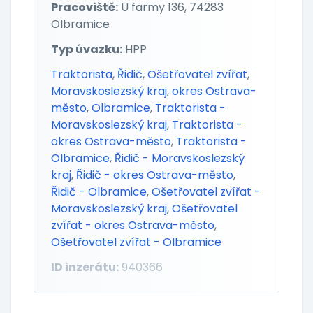
Pracoviště:
U farmy 136, 74283
Olbramice
Typ úvazku:
HPP
Traktorista
,
Řidič
,
Ošetřovatel zvířat
,
Moravskoslezský kraj
,
okres Ostrava-
město
,
Olbramice
,
Traktorista -
Moravskoslezský kraj
,
Traktorista -
okres Ostrava-město
,
Traktorista -
Olbramice
,
Řidič - Moravskoslezský
kraj
,
Řidič - okres Ostrava-město
,
Řidič - Olbramice
,
Ošetřovatel zvířat -
Moravskoslezský kraj
,
Ošetřovatel
zvířat - okres Ostrava-město
,
Ošetřovatel zvířat - Olbramice
ID inzerátu:
940366