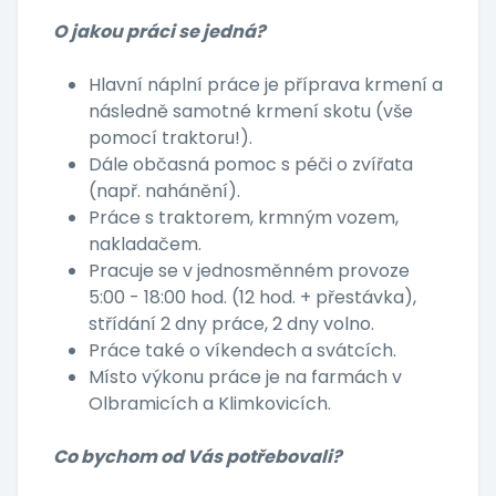
O jakou práci se jedná?
Hlavní náplní práce je příprava krmení a
následně samotné krmení skotu (vše
pomocí traktoru!).
Dále občasná pomoc s péči o zvířata
(např. nahánění).
Práce s traktorem, krmným vozem,
nakladačem.
Pracuje se v jednosměnném provoze
5:00 - 18:00 hod. (12 hod. + přestávka),
střídání 2 dny práce, 2 dny volno.
Práce také o víkendech a svátcích.
Místo výkonu práce je na farmách v
Olbramicích a Klimkovicích.
Co bychom od Vás potřebovali?