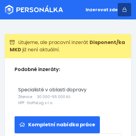
Inzerovat zde
Litujeme, ale pracovní inzerát
Disponent/ka
MKD
již není aktuální.
Podobné inzeráty:
Specialisté v oblasti dopravy
Žitenice
·
30 000–55 000 Kč
HPP · GaPaLog s.r.o.
Kompletní nabídka práce