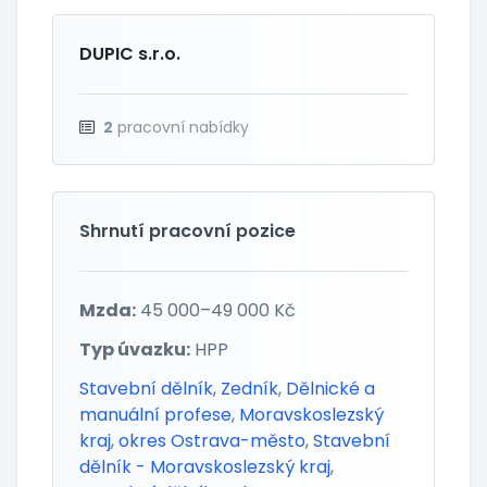
DUPIC s.r.o.
2
pracovní nabídky
Shrnutí pracovní pozice
Mzda:
45 000–49 000 Kč
Typ úvazku:
HPP
Stavební dělník
,
Zedník
,
Dělnické a
manuální profese
,
Moravskoslezský
kraj
,
okres Ostrava-město
,
Stavební
dělník - Moravskoslezský kraj
,