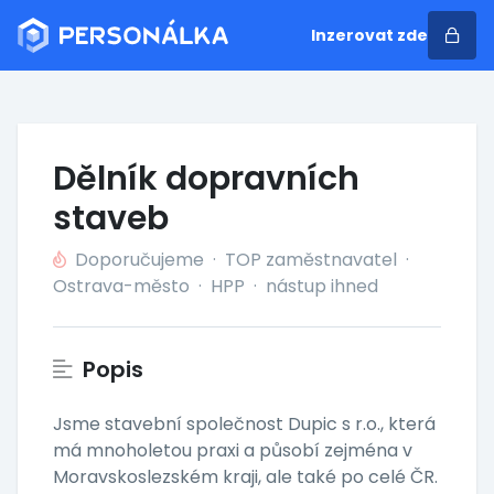
Inzerovat zde
Dělník dopravních
staveb
Doporučujeme
·
TOP zaměstnavatel
·
Ostrava-město
·
HPP
·
nástup ihned
Popis
Jsme stavební společnost Dupic s r.o., která
má mnoholetou praxi a působí zejména v
Moravskoslezském kraji, ale také po celé ČR.