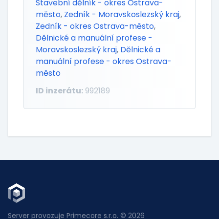
Stavební dělník - okres Ostrava-
město
,
Zedník - Moravskoslezský kraj
,
Zedník - okres Ostrava-město
,
Dělnické a manuální profese -
Moravskoslezský kraj
,
Dělnické a
manuální profese - okres Ostrava-
město
ID inzerátu:
992189
Server provozuje Primecore s.r.o. © 2026