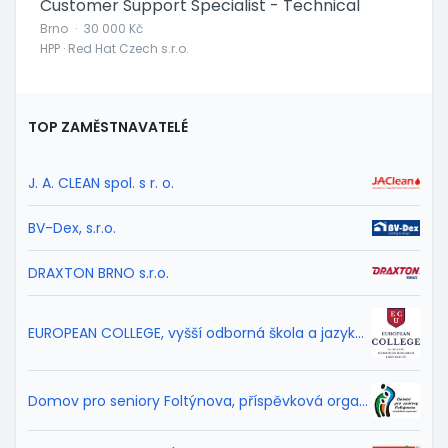
Customer Support Specialist - Technical
Brno
·
30 000 Kč
HPP · Red Hat Czech s.r.o.
TOP ZAMĚSTNAVATELÉ
J. A. CLEAN spol. s r. o.
BV-Dex, s.r.o.
DRAXTON BRNO s.r.o.
EUROPEAN COLLEGE, vyšší odborná škola a jazyková škola s právem státní jazykové zkoušky Ostrava, s.r.o.
Domov pro seniory Foltýnova, příspěvková organizace