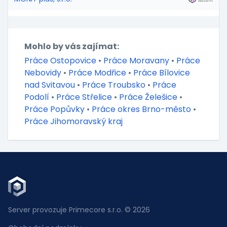
Mohlo by vás zajímat:
Práce Ostopovice
•
Práce Moravany
•
Práce
Nebovidy
•
Práce Modřice
•
Práce Bílovice
nad Svitavou
•
Práce Troubsko
•
Práce
Podolí
•
Práce Střelice
•
Práce Želešice
•
Práce Popůvky
•
Práce okres Brno-město
•
Práce Jihomoravský kraj
Server provozuje Primecore s.r.o. © 2026