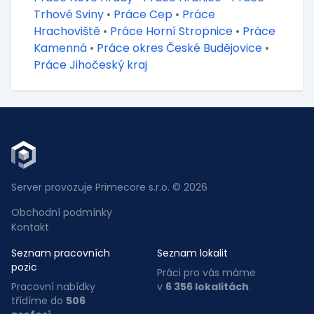
Trhové Sviny
•
Práce Cep
•
Práce
Hrachoviště
•
Práce Horní Stropnice
•
Práce
Kamenná
•
Práce okres České Budějovice
•
Práce Jihočeský kraj
Server provozuje Primecore s.r.o. © 2026
Obchodní podmínky
Kontakt
Seznam pracovních
Seznam lokalit
pozic
Práci pro vás máme
Pracovní nabídky
v
6 356 lokalitách
.
třídíme do
506