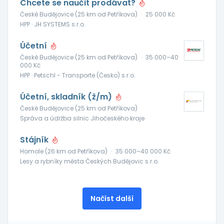
Chcete se naučit prodávat?
České Budějovice (25 km od Petříkova)
·
25 000 Kč
HPP · JH SYSTEMS s.r.o.
Účetní
České Budějovice (25 km od Petříkova)
·
35 000–40
000 Kč
HPP · Petschl - Transporte (Česko) s.r.o.
Účetní, skladník (ž/m)
České Budějovice (25 km od Petříkova)
Správa a údržba silnic Jihočeského kraje
Stájník
Homole (26 km od Petříkova)
·
35 000–40 000 Kč
Lesy a rybníky města Českých Budějovic s.r.o.
Načíst další