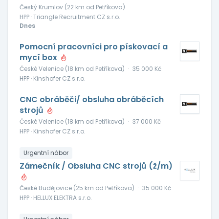
Český Krumlov (22 km od Petříkova)
HPP · Triangle Recruitment CZ s.r.o.
Dnes
Pomocní pracovníci pro pískovací a
mycí box
České Velenice (18 km od Petříkova)
·
35 000 Kč
HPP · Kinshofer CZ s.r.o.
CNC obráběči/ obsluha obráběcích
strojů
České Velenice (18 km od Petříkova)
·
37 000 Kč
HPP · Kinshofer CZ s.r.o.
Urgentní nábor
Zámečník / Obsluha CNC strojů (ž/m)
České Budějovice (25 km od Petříkova)
·
35 000 Kč
HPP · HELLUX ELEKTRA s.r.o.