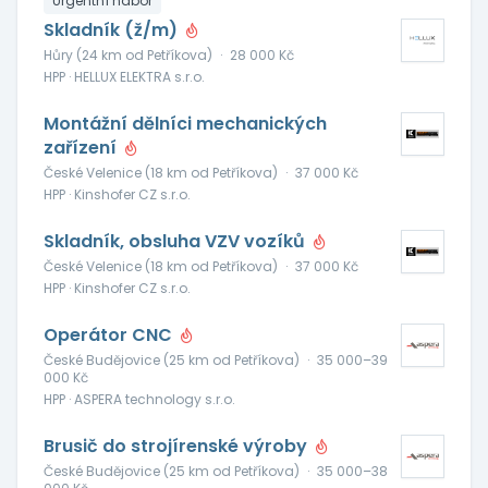
Urgentní nábor
Skladník (ž/m)
Hůry (24 km od Petříkova)
·
28 000 Kč
HPP · HELLUX ELEKTRA s.r.o.
Montážní dělníci mechanických
zařízení
České Velenice (18 km od Petříkova)
·
37 000 Kč
HPP · Kinshofer CZ s.r.o.
Skladník, obsluha VZV vozíků
České Velenice (18 km od Petříkova)
·
37 000 Kč
HPP · Kinshofer CZ s.r.o.
Operátor CNC
České Budějovice (25 km od Petříkova)
·
35 000–39
000 Kč
HPP · ASPERA technology s.r.o.
Brusič do strojírenské výroby
České Budějovice (25 km od Petříkova)
·
35 000–38