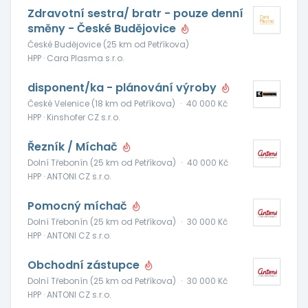
Zdravotní sestra/ bratr - pouze denní
směny - České Budějovice
České Budějovice (25 km od Petříkova)
HPP · Cara Plasma s.r.o.
disponent/ka - plánování výroby
České Velenice (18 km od Petříkova)
·
40 000 Kč
HPP · Kinshofer CZ s.r.o.
Řezník / Míchač
Dolní Třebonín (25 km od Petříkova)
·
40 000 Kč
HPP · ANTONI CZ s.r.o.
Pomocný míchač
Dolní Třebonín (25 km od Petříkova)
·
30 000 Kč
HPP · ANTONI CZ s.r.o.
Obchodní zástupce
Dolní Třebonín (25 km od Petříkova)
·
30 000 Kč
HPP · ANTONI CZ s.r.o.