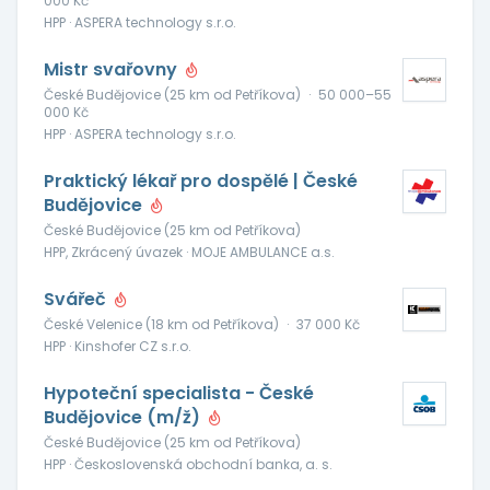
000 Kč
HPP · ASPERA technology s.r.o.
Mistr svařovny
České Budějovice (25 km od Petříkova)
·
50 000–55
000 Kč
HPP · ASPERA technology s.r.o.
Praktický lékař pro dospělé | České
Budějovice
České Budějovice (25 km od Petříkova)
HPP, Zkrácený úvazek · MOJE AMBULANCE a.s.
Svářeč
České Velenice (18 km od Petříkova)
·
37 000 Kč
HPP · Kinshofer CZ s.r.o.
Hypoteční specialista - České
Budějovice (m/ž)
České Budějovice (25 km od Petříkova)
HPP · Československá obchodní banka, a. s.