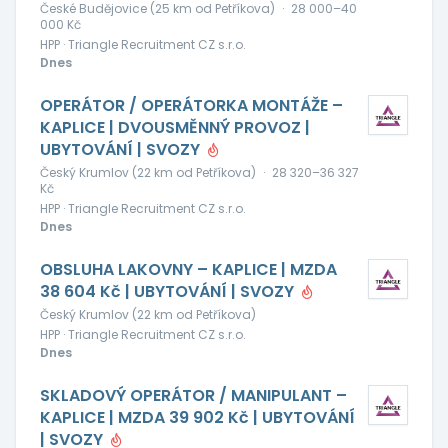
České Budějovice (25 km od Petříkova)
·
28 000–40
000 Kč
HPP · Triangle Recruitment CZ s.r.o.
Dnes
OPERÁTOR / OPERÁTORKA MONTÁŽE –
KAPLICE | DVOUSMĚNNÝ PROVOZ |
UBYTOVÁNÍ | SVOZY
Český Krumlov (22 km od Petříkova)
·
28 320–36 327
Kč
HPP · Triangle Recruitment CZ s.r.o.
Dnes
OBSLUHA LAKOVNY – KAPLICE | MZDA
38 604 Kč | UBYTOVÁNÍ | SVOZY
Český Krumlov (22 km od Petříkova)
HPP · Triangle Recruitment CZ s.r.o.
Dnes
SKLADOVÝ OPERÁTOR / MANIPULANT –
KAPLICE | MZDA 39 902 Kč | UBYTOVÁNÍ
| SVOZY