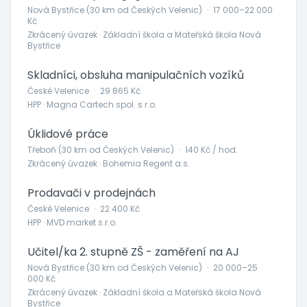
Nová Bystřice (30 km od Českých Velenic)
·
17 000–22 000
Kč
Zkrácený úvazek · Základní škola a Mateřská škola Nová
Bystřice
Skladníci, obsluha manipulačních vozíků
České Velenice
·
29 865 Kč
HPP · Magna Cartech spol. s r.o.
Úklidové práce
Třeboň (30 km od Českých Velenic)
·
140 Kč / hod.
Zkrácený úvazek · Bohemia Regent a.s.
Prodavači v prodejnách
České Velenice
·
22 400 Kč
HPP · MVD market s.r.o.
Učitel/ka 2. stupně ZŠ - zaměření na AJ
Nová Bystřice (30 km od Českých Velenic)
·
20 000–25
000 Kč
Zkrácený úvazek · Základní škola a Mateřská škola Nová
Bystřice