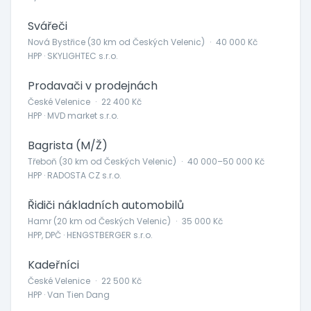
Svářeči
Nová Bystřice (30 km od Českých Velenic)
·
40 000 Kč
HPP · SKYLIGHTEC s.r.o.
Prodavači v prodejnách
České Velenice
·
22 400 Kč
HPP · MVD market s.r.o.
Bagrista (M/Ž)
Třeboň (30 km od Českých Velenic)
·
40 000–50 000 Kč
HPP · RADOSTA CZ s.r.o.
Řidiči nákladních automobilů
Hamr (20 km od Českých Velenic)
·
35 000 Kč
HPP, DPČ · HENGSTBERGER s.r.o.
Kadeřníci
České Velenice
·
22 500 Kč
HPP · Van Tien Dang