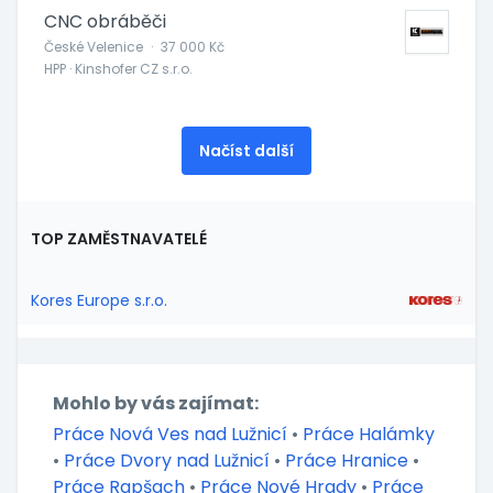
CNC obráběči
České Velenice
·
37 000 Kč
HPP · Kinshofer CZ s.r.o.
Načíst další
TOP ZAMĚSTNAVATELÉ
Kores Europe s.r.o.
Mohlo by vás zajímat:
Práce Nová Ves nad Lužnicí
•
Práce Halámky
•
Práce Dvory nad Lužnicí
•
Práce Hranice
•
Práce Rapšach
•
Práce Nové Hrady
•
Práce