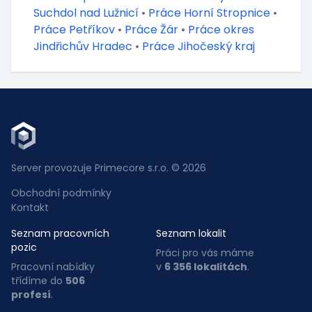
Suchdol nad Lužnicí
•
Práce Horní Stropnice
•
Práce Petříkov
•
Práce Žár
•
Práce okres
Jindřichův Hradec
•
Práce Jihočeský kraj
Server provozuje Primecore s.r.o. © 2026
Obchodní podmínky
Kontakt
Seznam pracovních
Seznam lokalit
pozic
Práci pro vás máme
Pracovní nabídky
v
6 356 lokalitách
.
třídíme do
506
profesí
.