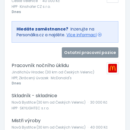
České Velenice
·
40 000 Kč
HPP · Kinshofer CZ s.r.o.
Dnes
Hledáte zaměstnance?
Inzerujte na
Personálka.cz a najděte.
Více informací
Ostatní pracovní pozice
Pracovník nočního úklidu
Jindřichův Hradec (30 km od Českých Velenic)
HPP, Zkrácený úvazek · McDonald's
Dnes
Skladník - skladnice
Nová Bystřice (30 km od Českých Velenic)
·
30 000 Kč
HPP · SKYLIGHTEC s.r.o.
Mistři výroby
Nová Bystřice (30 km od Českých Velenic)
·
40 000 Kč