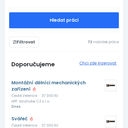
Hledat práci
Filtrovat
72
nabídek práce
Doporučujeme
Chci zde inzerovat
Montážní dělníci mechanických
zařízení
České Velenice
·
37 000 Kč
HPP · Kinshofer CZ s.r.o.
Dnes
Svářeč
České Velenice
·
37 000 Kč