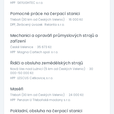
HPP · SKYLIGHTEC s.r.o.
Pomocné práce na čerpací stanici
Třeboň (30 km od Českých Velenic)
·
16 000 Kč
DPP, Zkrácený úvazek · Relanta s.r.o.
Mechanici a opraváři průmyslových strojů a
zařízení
České Velenice
·
35 673 Kč
HPP · Magna Cartech spol. s r.o.
Řidiči a obsluha zemědělských strojů
Nová Ves nad Lužnicí (5 km od Českých Velenic)
·
30
000–50 000 Kč
HPP · LESCUS Cetkovice, s.r.o.
Maséři
Třeboň (30 km od Českých Velenic)
·
24 000 Kč
HPP · Penzion U Třeboňské madony s.r.o.
Pokladní, obsluha na čerpací stanici