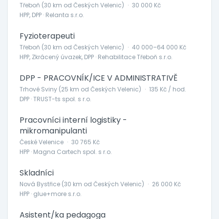
Třeboň (30 km od Českých Velenic)
·
30 000 Kč
HPP, DPP · Relanta s.r.o.
Fyzioterapeuti
Třeboň (30 km od Českých Velenic)
·
40 000–64 000 Kč
HPP, Zkrácený úvazek, DPP · Rehabilitace Třeboň s.r.o.
DPP - PRACOVNÍK/ICE V ADMINISTRATIVĚ
Trhové Sviny (25 km od Českých Velenic)
·
135 Kč / hod.
DPP · TRUST-ts spol. s r.o.
Pracovníci interní logistiky -
mikromanipulanti
České Velenice
·
30 765 Kč
HPP · Magna Cartech spol. s r.o.
Skladníci
Nová Bystřice (30 km od Českých Velenic)
·
26 000 Kč
HPP · glue+more s.r.o.
Asistent/ka pedagoga