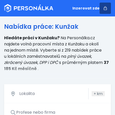
Inzerovat zde
Nabídka práce: Kunžak
Hledáte práci v Kunžaku?
Na Personálka.cz
najdete volná pracovní místa z Kunžaku a okolí
na jednom místě. Vyberte si z 219 nabídek práce
u lokálních zaměstnavatelů
na
plný úvazek,
zkrácený úvazek, DPP i DPČ
s průměrným platem
37
185 Kč měsíčně
.
+
km