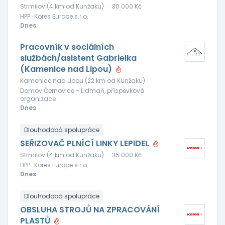
Strmilov (4 km od Kunžaku)
·
30 000 Kč
HPP · Kores Europe s.r.o.
Dnes
Pracovník v sociálních
službách/asistent Gabrielka
(Kamenice nad Lipou)
Kamenice nad Lipou (22 km od Kunžaku)
Domov Černovice - Lidmaň, příspěvková
organizace
Dnes
Dlouhodobá spolupráce
SEŘIZOVAČ PLNÍCÍ LINKY LEPIDEL
Strmilov (4 km od Kunžaku)
·
35 000 Kč
HPP · Kores Europe s.r.o.
Dnes
Dlouhodobá spolupráce
OBSLUHA STROJŮ NA ZPRACOVÁNÍ
PLASTŮ