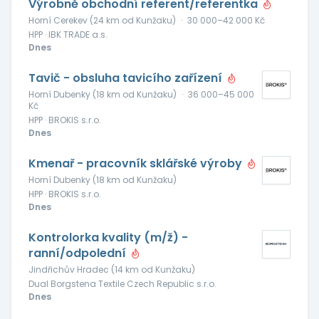
Výrobně obchodní referent/referentka
Horní Cerekev (24 km od Kunžaku)
·
30 000–42 000 Kč
HPP · IBK TRADE a.s.
Dnes
Tavič - obsluha tavicího zařízení
Horní Dubenky (18 km od Kunžaku)
·
36 000–45 000
Kč
HPP · BROKIS s.r.o.
Dnes
Kmenař - pracovník sklářské výroby
Horní Dubenky (18 km od Kunžaku)
HPP · BROKIS s.r.o.
Dnes
Kontrolorka kvality (m/ž) -
ranní/odpolední
Jindřichův Hradec (14 km od Kunžaku)
Dual Borgstena Textile Czech Republic s.r.o.
Dnes