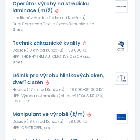
Operátor výroby na středisku
laminace (m/ž)
Jindřichův Hradec (14 km od Kunžaku)
Dual Borgstena Textile Czech Republic s.r.o.
Dnes
Technik zákaznické kvality
Dačice (18 km od Kunžaku)
·
38 000 Kč
HPP · THK RHYTHM AUTOMOTIVE CZECH a.s.
Dnes
Dělník pro výrobu hliníkových oken,
dveří a stěn
Hodice (27 km od Kunžaku)
·
28 000–35 000 Kč
HPP · Výroba automatických dveří LEXA & KRUŽÍK,
spol. s r.o.
Manipulant ve výrobě (ž/m)
Dačice (18 km od Kunžaku)
·
28 500 Kč
HPP · CENTROPEN, a.s.