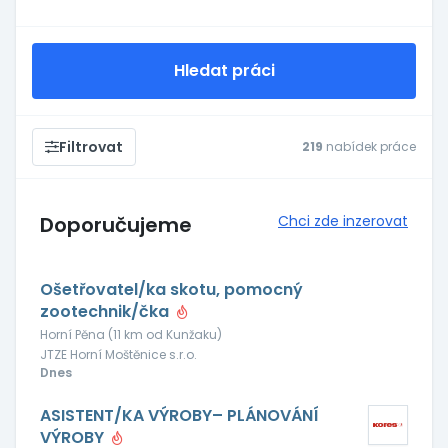
Hledat práci
Filtrovat
219
nabídek práce
Doporučujeme
Chci zde inzerovat
Ošetřovatel/ka skotu, pomocný
zootechnik/čka
Horní Pěna (11 km od Kunžaku)
JTZE Horní Moštěnice s.r.o.
Dnes
ASISTENT/KA VÝROBY– PLÁNOVÁNÍ
VÝROBY