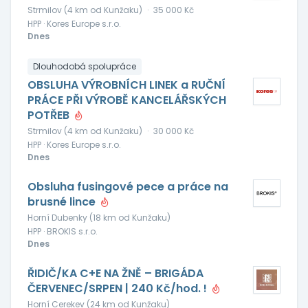
Strmilov (4 km od Kunžaku)
·
35 000 Kč
HPP · Kores Europe s.r.o.
Dnes
Dlouhodobá spolupráce
OBSLUHA VÝROBNÍCH LINEK a RUČNÍ
PRÁCE PŘI VÝROBĚ KANCELÁŘSKÝCH
POTŘEB
Strmilov (4 km od Kunžaku)
·
30 000 Kč
HPP · Kores Europe s.r.o.
Dnes
Obsluha fusingové pece a práce na
brusné lince
Horní Dubenky (18 km od Kunžaku)
HPP · BROKIS s.r.o.
Dnes
ŘIDIČ/KA C+E NA ŽNĚ – BRIGÁDA
ČERVENEC/SRPEN | 240 Kč/hod. !
Horní Cerekev (24 km od Kunžaku)