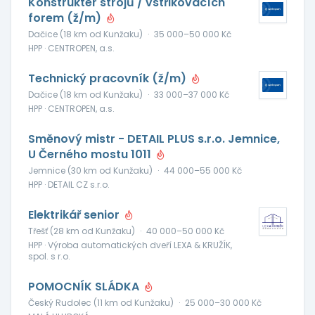
Konstruktér strojů / vstřikovacích
forem (ž/m)
Dačice (18 km od Kunžaku)
·
35 000–50 000 Kč
HPP · CENTROPEN, a.s.
Technický pracovník (ž/m)
Dačice (18 km od Kunžaku)
·
33 000–37 000 Kč
HPP · CENTROPEN, a.s.
Směnový mistr - DETAIL PLUS s.r.o. Jemnice,
U Černého mostu 1011
Jemnice (30 km od Kunžaku)
·
44 000–55 000 Kč
HPP · DETAIL CZ s.r.o.
Elektrikář senior
Třešť (28 km od Kunžaku)
·
40 000–50 000 Kč
HPP · Výroba automatických dveří LEXA & KRUŽÍK,
spol. s r.o.
POMOCNÍK SLÁDKA
Český Rudolec (11 km od Kunžaku)
·
25 000–30 000 Kč