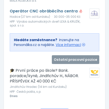
MALÁ HLUBOKÁ a.s.
Operátor CNC obráběcího centra
Hodice (27 km od Kunžaku)
·
30 000–35 000 Kč
HPP · Výroba automatických dveří LEXA & KRUŽÍK,
spol. s r.o.
Hledáte zaměstnance?
Inzerujte na
Personálka.cz a najděte.
Více informací
Ostatní pracovní pozice
🎓 První práce po škole? Bank.
poradce/kyně, Jindřichův H., NÁBOR.
PŘÍSPĚVEK AŽ 40 000 KČ
Jindřichův Hradec (14 km od Kunžaku)
HPP · Česká pošta, s.p.
Dnes