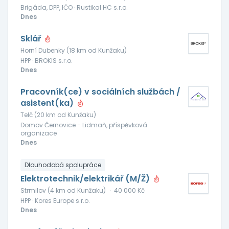
Brigáda, DPP, IČO · Rustikal HC s.r.o.
Dnes
Sklář
Horní Dubenky (18 km od Kunžaku)
HPP · BROKIS s.r.o.
Dnes
Pracovník(ce) v sociálních službách /
asistent(ka)
Telč (20 km od Kunžaku)
Domov Černovice - Lidmaň, příspěvková
organizace
Dnes
Dlouhodobá spolupráce
Elektrotechnik/elektrikář (M/Ž)
Strmilov (4 km od Kunžaku)
·
40 000 Kč
HPP · Kores Europe s.r.o.
Dnes