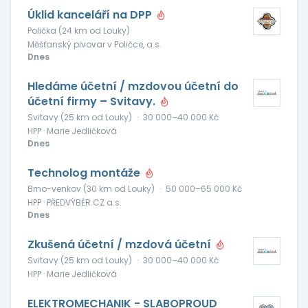
Úklid kanceláří na DPP
Polička (24 km od Louky)
Měšťanský pivovar v Poličce, a.s.
Dnes
Hledáme účetní / mzdovou účetní do
účetní firmy – Svitavy.
Svitavy (25 km od Louky)
·
30 000–40 000 Kč
HPP · Marie Jedličková
Dnes
Technolog montáže
Brno-venkov (30 km od Louky)
·
50 000–65 000 Kč
HPP · PŘEDVÝBĚR.CZ a.s.
Dnes
Zkušená účetní / mzdová účetní
Svitavy (25 km od Louky)
·
30 000–40 000 Kč
HPP · Marie Jedličková
ELEKTROMECHANIK - SLABOPROUD