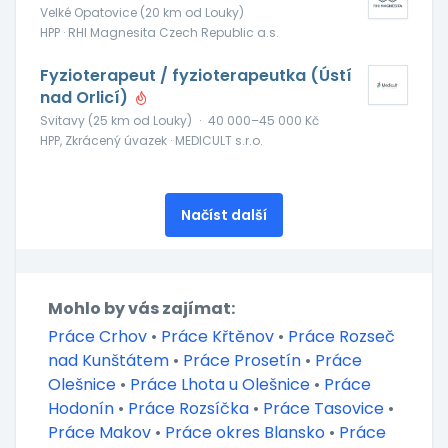
Velké Opatovice (20 km od Louky)
HPP · RHI Magnesita Czech Republic a.s.
Fyzioterapeut / fyzioterapeutka (Ústí
nad Orlicí)
Svitavy (25 km od Louky)
·
40 000–45 000 Kč
HPP, Zkrácený úvazek · MEDICULT s.r.o.
Načíst další
Mohlo by vás zajímat:
Práce Crhov
•
Práce Křtěnov
•
Práce Rozseč
nad Kunštátem
•
Práce Prosetín
•
Práce
Olešnice
•
Práce Lhota u Olešnice
•
Práce
Hodonín
•
Práce Rozsíčka
•
Práce Tasovice
•
Práce Makov
•
Práce okres Blansko
•
Práce