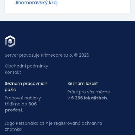
Jihomoravský kraj
Server provozuje Primecore s.r.o. © 2026
Obchodní podmínky
Kontakt
Seznam pracovních
Seznam lokalit
pozic
Práci pro vás máme
Pracovní nabídky
v
6 356 lokalitách
.
třídíme do
506
profesí
.
Logo Personálka.cz ® je registrovaná ochranná
známka.