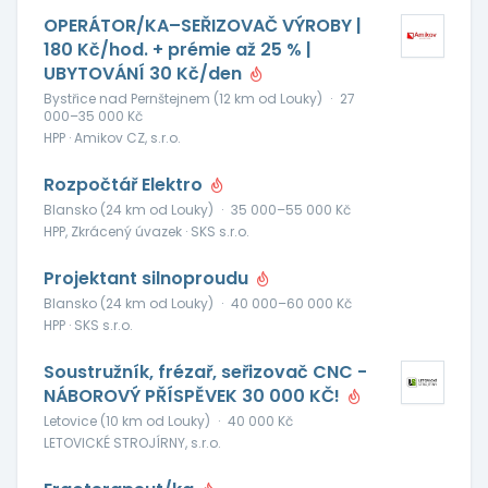
OPERÁTOR/KA–SEŘIZOVAČ VÝROBY |
180 Kč/hod. + prémie až 25 % |
UBYTOVÁNÍ 30 Kč/den
Bystřice nad Pernštejnem (12 km od Louky)
·
27
000–35 000 Kč
HPP · Amikov CZ, s.r.o.
Rozpočtář Elektro
Blansko (24 km od Louky)
·
35 000–55 000 Kč
HPP, Zkrácený úvazek · SKS s.r.o.
Projektant silnoproudu
Blansko (24 km od Louky)
·
40 000–60 000 Kč
HPP · SKS s.r.o.
Soustružník, frézař, seřizovač CNC -
NÁBOROVÝ PŘÍSPĚVEK 30 000 KČ!
Letovice (10 km od Louky)
·
40 000 Kč
LETOVICKÉ STROJÍRNY, s.r.o.