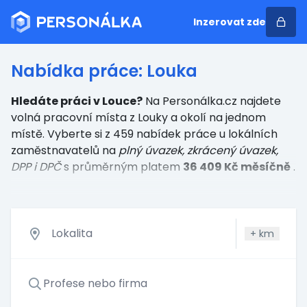
Inzerovat zde
Nabídka práce: Louka
Hledáte práci v Louce?
Na Personálka.cz najdete
volná pracovní místa z Louky a okolí na jednom
místě. Vyberte si z 459 nabídek práce u lokálních
zaměstnavatelů
na
plný úvazek, zkrácený úvazek,
DPP i DPČ
s průměrným platem
36 409 Kč měsíčně
.
+
km