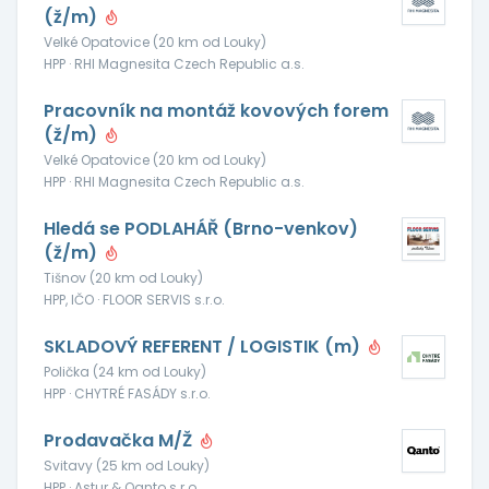
(ž/m)
Velké Opatovice (20 km od Louky)
HPP · RHI Magnesita Czech Republic a.s.
Pracovník na montáž kovových forem
(ž/m)
Velké Opatovice (20 km od Louky)
HPP · RHI Magnesita Czech Republic a.s.
Hledá se PODLAHÁŘ (Brno-venkov)
(ž/m)
Tišnov (20 km od Louky)
HPP, IČO · FLOOR SERVIS s.r.o.
SKLADOVÝ REFERENT / LOGISTIK (m)
Polička (24 km od Louky)
HPP · CHYTRÉ FASÁDY s.r.o.
Prodavačka M/Ž
Svitavy (25 km od Louky)
HPP · Astur & Qanto s.r.o.