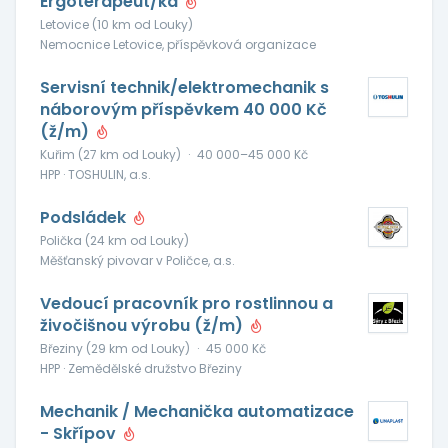
Ergoterapeut/ka
Letovice (10 km od Louky)
Nemocnice Letovice, příspěvková organizace
Servisní technik/elektromechanik s
náborovým příspěvkem 40 000 Kč
(ž/m)
Kuřim (27 km od Louky)
·
40 000–45 000 Kč
HPP · TOSHULIN, a.s.
Podsládek
Polička (24 km od Louky)
Měšťanský pivovar v Poličce, a.s.
Vedoucí pracovník pro rostlinnou a
živočišnou výrobu (ž/m)
Březiny (29 km od Louky)
·
45 000 Kč
HPP · Zemědělské družstvo Březiny
Mechanik / Mechanička automatizace
- Skřípov