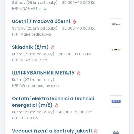
Skřípov (29 km od Louky)
·
35 000–45 000 Kč
HPP · LINAPLAST s.r.o.
Účetní / mzdová účetní
Svitavy (25 km od Louky)
·
30 000–40 000 Kč
HPP · Marie Jedličková
Skladník (ž/m)
Kuřim (27 km od Louky)
·
28 000–33 000 Kč
HPP · INPAP PLUS s.r.o.
ШЛІФУВАЛЬНИК МЕТАЛУ
Kuřim (27 km od Louky)
HPP · Workconnection s.r.o.
Ostatní elektrotechnici a technici
energetici (m/ž)
Kuřim (27 km od Louky)
·
40 000–70 000 Kč
HPP · ELQA, s.r.o.
Vedoucí řízení a kontroly jakosti