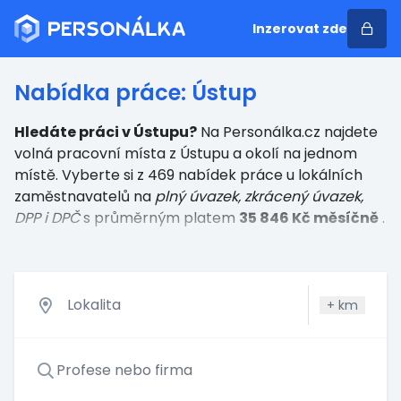
Inzerovat zde
Nabídka práce: Ústup
Hledáte práci v Ústupu?
Na Personálka.cz najdete
volná pracovní místa z Ústupu a okolí na jednom
místě. Vyberte si z 469 nabídek práce u lokálních
zaměstnavatelů
na
plný úvazek, zkrácený úvazek,
DPP i DPČ
s průměrným platem
35 846 Kč měsíčně
.
+
km