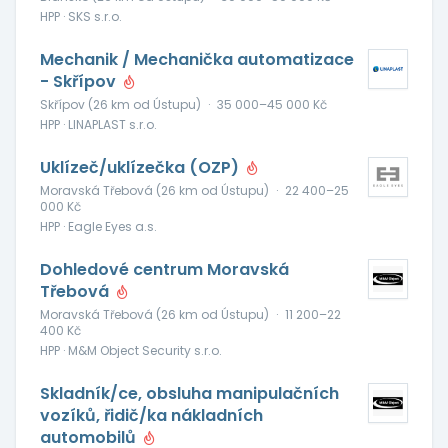
HPP · SKS s.r.o.
Mechanik / Mechanička automatizace
- Skřípov
Skřípov (26 km od Ústupu)
·
35 000–45 000 Kč
HPP · LINAPLAST s.r.o.
Uklízeč/uklízečka (OZP)
Moravská Třebová (26 km od Ústupu)
·
22 400–25
000 Kč
HPP · Eagle Eyes a.s.
Dohledové centrum Moravská
Třebová
Moravská Třebová (26 km od Ústupu)
·
11 200–22
400 Kč
HPP · M&M Object Security s.r.o.
Skladník/ce, obsluha manipulačních
vozíků, řidič/ka nákladních
automobilů