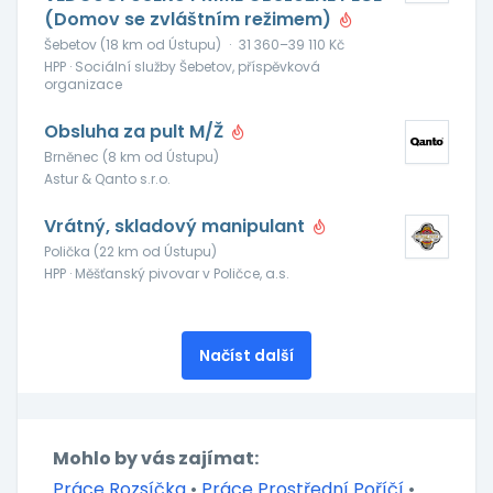
(Domov se zvláštním režimem)
Šebetov (18 km od Ústupu)
·
31 360–39 110 Kč
HPP · Sociální služby Šebetov, příspěvková
organizace
Obsluha za pult M/Ž
Brněnec (8 km od Ústupu)
Astur & Qanto s.r.o.
Vrátný, skladový manipulant
Polička (22 km od Ústupu)
HPP · Měšťanský pivovar v Poličce, a.s.
Načíst další
Mohlo by vás zajímat:
Práce Rozsíčka
•
Práce Prostřední Poříčí
•