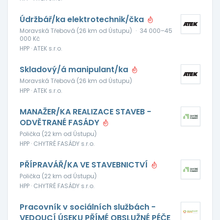
Údržbář/ka elektrotechnik/čka
Moravská Třebová (26 km od Ústupu)
·
34 000–45
000 Kč
HPP · ATEK s.r.o.
Skladový/á manipulant/ka
Moravská Třebová (26 km od Ústupu)
HPP · ATEK s.r.o.
MANAŽER/KA REALIZACE STAVEB -
ODVĚTRANÉ FASÁDY
Polička (22 km od Ústupu)
HPP · CHYTRÉ FASÁDY s.r.o.
PŘÍPRAVÁŘ/KA VE STAVEBNICTVÍ
Polička (22 km od Ústupu)
HPP · CHYTRÉ FASÁDY s.r.o.
Pracovník v sociálních službách -
VEDOUCÍ ÚSEKU PŘÍMÉ OBSLUŽNÉ PÉČE