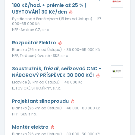
180 Kč/hod. + prémie až 25 % |
UBYTOVÁNÍ 30 Kč/den
Bystřice nad Pernštejnem (15 km od Ústupu)
·
27
000–35 000 Kč
HPP · Amikov CZ, s.r.o.
Rozpočtář Elektro
Blansko (26 km od Ústupu)
·
35 000–55 000 Kč
HPP, Zkrácený úvazek · SKS s.r.o.
Soustružník, frézař, seřizovač CNC -
NÁBOROVÝ PŘÍSPĚVEK 30 000 KČ!
Letovice (8 km od Ústupu)
·
40 000 Kč
LETOVICKÉ STROJÍRNY, s.r.o.
Projektant silnoproudu
Blansko (26 km od Ústupu)
·
40 000–60 000 Kč
HPP · SKS s.r.o.
Montér elektro
Blansko (26 km od Ústupu)
·
30 000–50 000 Kč