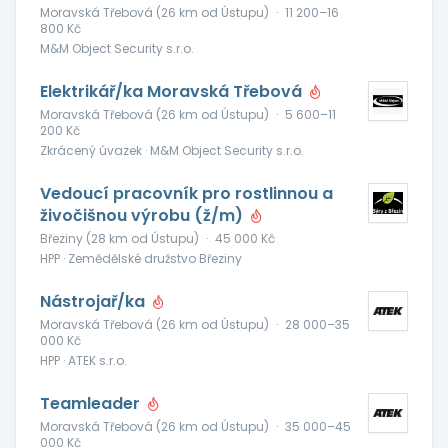
Moravská Třebová (26 km od Ústupu)
·
11 200–16
800 Kč
M&M Object Security s.r.o.
Elektrikář/ka Moravská Třebová
Moravská Třebová (26 km od Ústupu)
·
5 600–11
200 Kč
Zkrácený úvazek · M&M Object Security s.r.o.
Vedoucí pracovník pro rostlinnou a
živočišnou výrobu (ž/m)
Březiny (28 km od Ústupu)
·
45 000 Kč
HPP · Zemědělské družstvo Březiny
Nástrojař/ka
Moravská Třebová (26 km od Ústupu)
·
28 000–35
000 Kč
HPP · ATEK s.r.o.
Teamleader
Moravská Třebová (26 km od Ústupu)
·
35 000–45
000 Kč