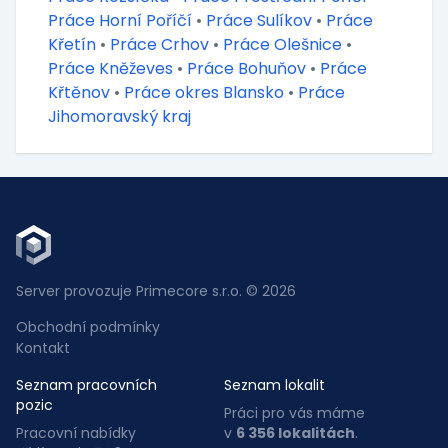
Práce Horní Poříčí
•
Práce Sulíkov
•
Práce
Křetín
•
Práce Crhov
•
Práce Olešnice
•
Práce Kněževes
•
Práce Bohuňov
•
Práce
Křtěnov
•
Práce okres Blansko
•
Práce
Jihomoravský kraj
Server provozuje Primecore s.r.o. © 2026
Obchodní podmínky
Kontakt
Seznam pracovních
Seznam lokalit
pozic
Práci pro vás máme
Pracovní nabídky
v
6 356 lokalitách
.