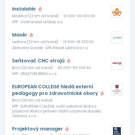
Instalatér
Modřice (22 km od Ivaně)
·
31 000–43 000 Kč
HPP · Vodňanská drůbež, a.s.
Masér
Lednice (22 km od Ivaně)
·
13 500–16 500 Kč
Zkrácený úvazek · SPA Resort Lednice s.r.o.
Seřizovač CNC strojů
Brno (30 km od Ivaně)
·
45 000–55 000 Kč
HPP · DRAXTON BRNO s.r.o.
EUROPEAN COLLEGE hledá externí
pedagogy pro zdravotnické obory
Brno (30 km od Ivaně)
DPP · EUROPEAN COLLEGE, vyšší odborná škola a
jazyková škola s právem státní jazykové zkoušky
Ostrava, s.r.o.
Projektový manager