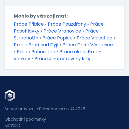
Mohlo by vás zajímat:
Práce Přibice
•
Práce Pouzdřany
•
Práce
Pasohlávky
•
Práce Vranovice
•
Práce
Strachotín
•
Práce Popice
•
Práce Vlasatice
•
Práce Brod nad Dyjí
•
Práce Dolní Věstonice
•
Práce Pohořelice
•
Práce okres Brno-
venkov
•
Práce Jihomoravský kraj
Server provozuje Primecore s.r.o. © 2026
Obchodní podmínky
Kontakt