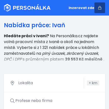
Inzerovat zde
Nabídka práce: Ivaň
Hledáte práci v Ivani?
Na Personálka.cz najdete
volná pracovní místa z Ivaně a okolí na jednom
místě. Vyberte si z 1 321 nabídek práce u lokálních
zaměstnavatelů
na
plný úvazek, zkrácený úvazek,
DPČ i DPP
s průměrným platem
39 553 Kč měsíčně
.
+
km