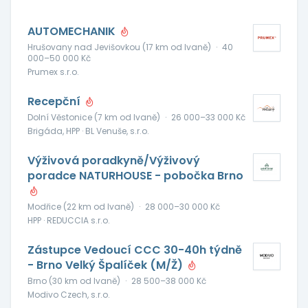
AUTOMECHANIK
Hrušovany nad Jevišovkou (17 km od Ivaně)
·
40
000–50 000 Kč
Prumex s.r.o.
Recepční
Dolní Věstonice (7 km od Ivaně)
·
26 000–33 000 Kč
Brigáda, HPP · BL Venuše, s.r.o.
Výživová poradkyně/Výživový
poradce NATURHOUSE - pobočka Brno
Modřice (22 km od Ivaně)
·
28 000–30 000 Kč
HPP · REDUCCIA s.r.o.
Zástupce Vedoucí CCC 30-40h týdně
- Brno Velký Špalíček (M/Ž)
Brno (30 km od Ivaně)
·
28 500–38 000 Kč
Modivo Czech, s.r.o.