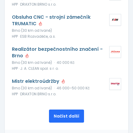
HPP · DRAXTON BRNO s.r.o.
Obsluha CNC - strojní zámečník
TRUMATIC
Brno (30 km od Ivaně)
HPP · ESB Rozvaděče, a.s.
Realizátor bezpečnostního značení -
Brno
Brno (30 km od Ivaně)
·
40 000 Kč
HPP · J. A. CLEAN spol. s r. o.
Mistr elektroúdržby
Brno (30 km od Ivaně)
·
46 000–50 000 Kč
HPP · DRAXTON BRNO s.r.o.
Načíst další