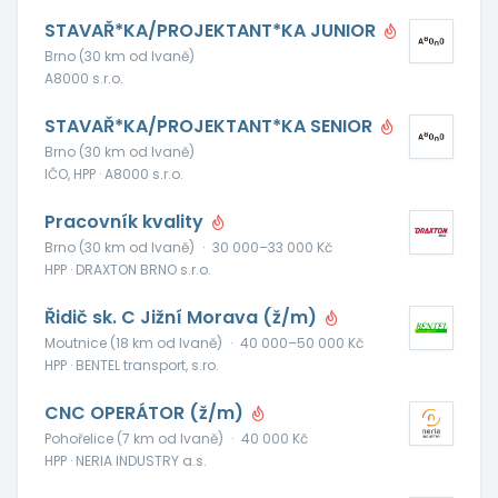
STAVAŘ*KA/PROJEKTANT*KA JUNIOR
Brno (30 km od Ivaně)
A8000 s.r.o.
STAVAŘ*KA/PROJEKTANT*KA SENIOR
Brno (30 km od Ivaně)
IČO, HPP · A8000 s.r.o.
Pracovník kvality
Brno (30 km od Ivaně)
·
30 000–33 000 Kč
HPP · DRAXTON BRNO s.r.o.
Řidič sk. C Jižní Morava (ž/m)
Moutnice (18 km od Ivaně)
·
40 000–50 000 Kč
HPP · BENTEL transport, s.ro.
CNC OPERÁTOR (ž/m)
Pohořelice (7 km od Ivaně)
·
40 000 Kč
HPP · NERIA INDUSTRY a.s.