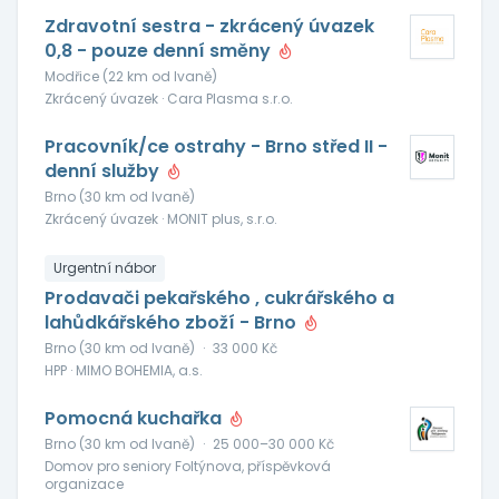
Zdravotní sestra - zkrácený úvazek
0,8 - pouze denní směny
Modřice (22 km od Ivaně)
Zkrácený úvazek · Cara Plasma s.r.o.
Pracovník/ce ostrahy - Brno střed II -
denní služby
Brno (30 km od Ivaně)
Zkrácený úvazek · MONIT plus, s.r.o.
Urgentní nábor
Prodavači pekařského , cukrářského a
lahůdkářského zboží - Brno
Brno (30 km od Ivaně)
·
33 000 Kč
HPP · MIMO BOHEMIA, a.s.
Pomocná kuchařka
Brno (30 km od Ivaně)
·
25 000–30 000 Kč
Domov pro seniory Foltýnova, příspěvková
organizace