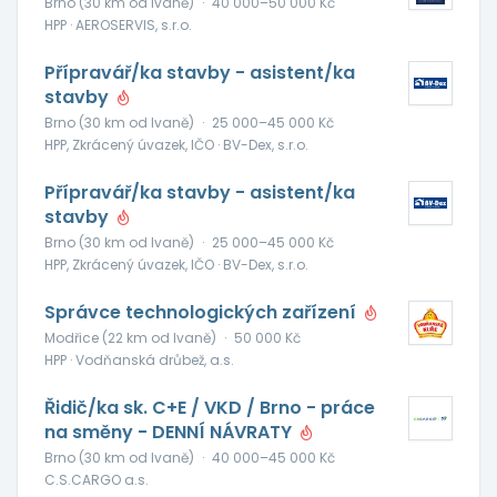
Brno (30 km od Ivaně)
·
40 000–50 000 Kč
HPP · AEROSERVIS, s.r.o.
Přípravář/ka stavby - asistent/ka
stavby
Brno (30 km od Ivaně)
·
25 000–45 000 Kč
HPP, Zkrácený úvazek, IČO · BV-Dex, s.r.o.
Přípravář/ka stavby - asistent/ka
stavby
Brno (30 km od Ivaně)
·
25 000–45 000 Kč
HPP, Zkrácený úvazek, IČO · BV-Dex, s.r.o.
Správce technologických zařízení
Modřice (22 km od Ivaně)
·
50 000 Kč
HPP · Vodňanská drůbež, a.s.
Řidič/ka sk. C+E / VKD / Brno - práce
na směny - DENNÍ NÁVRATY
Brno (30 km od Ivaně)
·
40 000–45 000 Kč
C.S.CARGO a.s.