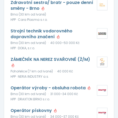
Zdravotní sestra/ bratr - pouze denní
směny - Brno
Brno (30 km od Ivaně)
HPP · Cara Plasma s.r.o.
Strojní technik vodorovného
dopravního značení
Brno (30 km od Ivaně)
·
40 000–50 000 Kč
HPP · DOKA, s.r.o.
ZÁMEČNÍK NA NEREZ SVAŘOVNĚ (Ž/M)
Pohořelice (7 km od Ivaně)
·
40 000 Kč
HPP · NERIA INDUSTRY a.s.
Operátor výroby - obsluha robota
Brno (30 km od Ivaně)
·
31 000–34 000 Kč
HPP · DRAXTON BRNO s.r.o.
Operátor pískovny
Brno (30 km od Ivaně)
·
34 000–37 000 Kč