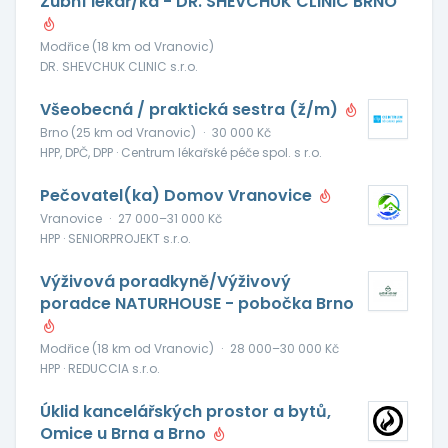
Zubní lékař/ka - DR. SHEVCHUK CLINIC BRNO
Modřice (18 km od Vranovic)
DR. SHEVCHUK CLINIC s.r.o.
Všeobecná / praktická sestra (ž/m)
Brno (25 km od Vranovic)
·
30 000 Kč
HPP, DPČ, DPP · Centrum lékařské péče spol. s r.o.
Pečovatel(ka) Domov Vranovice
Vranovice
·
27 000–31 000 Kč
HPP · SENIORPROJEKT s.r.o.
Výživová poradkyně/Výživový
poradce NATURHOUSE - pobočka Brno
Modřice (18 km od Vranovic)
·
28 000–30 000 Kč
HPP · REDUCCIA s.r.o.
Úklid kancelářských prostor a bytů,
Omice u Brna a Brno