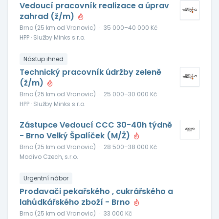
Vedoucí pracovník realizace a úprav
zahrad (ž/m)
Brno (25 km od Vranovic)
·
35 000–40 000 Kč
HPP · Služby Minks s.r.o.
Nástup ihned
Technický pracovník údržby zeleně
(ž/m)
Brno (25 km od Vranovic)
·
25 000–30 000 Kč
HPP · Služby Minks s.r.o.
Zástupce Vedoucí CCC 30-40h týdně
- Brno Velký Špalíček (M/Ž)
Brno (25 km od Vranovic)
·
28 500–38 000 Kč
Modivo Czech, s.r.o.
Urgentní nábor
Prodavači pekařského , cukrářského a
lahůdkářského zboží - Brno
Brno (25 km od Vranovic)
·
33 000 Kč