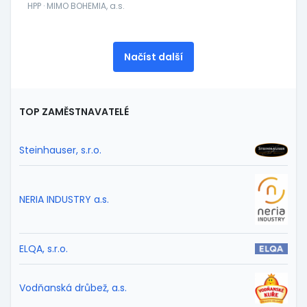
HPP · MIMO BOHEMIA, a.s.
Načíst další
TOP ZAMĚSTNAVATELÉ
Steinhauser, s.r.o.
NERIA INDUSTRY a.s.
ELQA, s.r.o.
Vodňanská drůbež, a.s.