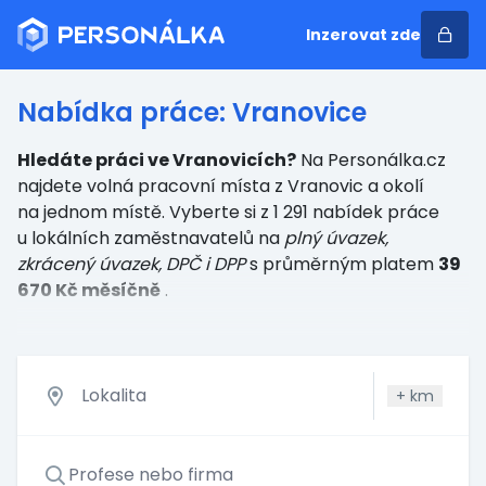
Inzerovat zde
Nabídka práce: Vranovice
Hledáte práci ve Vranovicích?
Na Personálka.cz
najdete volná pracovní místa z Vranovic a okolí
na jednom místě. Vyberte si z 1 291 nabídek práce
u lokálních zaměstnavatelů
na
plný úvazek,
zkrácený úvazek, DPČ i DPP
s průměrným platem
39
670 Kč měsíčně
.
+
km