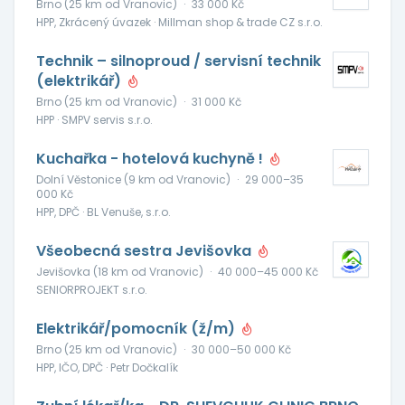
Brno (25 km od Vranovic)
·
33 000 Kč
HPP, Zkrácený úvazek · Millman shop & trade CZ s.r.o.
Technik – silnoproud / servisní technik
(elektrikář)
Brno (25 km od Vranovic)
·
31 000 Kč
HPP · SMPV servis s.r.o.
Kuchařka - hotelová kuchyně !
Dolní Věstonice (9 km od Vranovic)
·
29 000–35
000 Kč
HPP, DPČ · BL Venuše, s.r.o.
Všeobecná sestra Jevišovka
Jevišovka (18 km od Vranovic)
·
40 000–45 000 Kč
SENIORPROJEKT s.r.o.
Elektrikář/pomocník (ž/m)
Brno (25 km od Vranovic)
·
30 000–50 000 Kč
HPP, IČO, DPČ · Petr Dočkalík