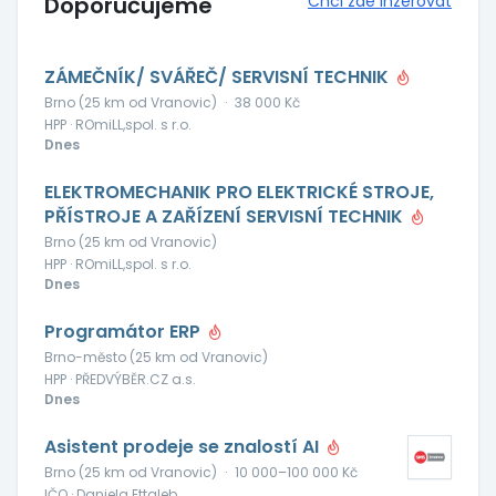
Doporučujeme
Chci zde inzerovat
ZÁMEČNÍK/ SVÁŘEČ/ SERVISNÍ TECHNIK
Brno (25 km od Vranovic)
·
38 000 Kč
HPP · ROmiLL,spol. s r.o.
Dnes
ELEKTROMECHANIK PRO ELEKTRICKÉ STROJE,
PŘÍSTROJE A ZAŘÍZENÍ SERVISNÍ TECHNIK
Brno (25 km od Vranovic)
HPP · ROmiLL,spol. s r.o.
Dnes
Programátor ERP
Brno-město (25 km od Vranovic)
HPP · PŘEDVÝBĚR.CZ a.s.
Dnes
Asistent prodeje se znalostí AI
Brno (25 km od Vranovic)
·
10 000–100 000 Kč
IČO · Daniela Ettaleb