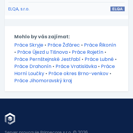
ELQA, s.r.o.
Mohlo by vás zajímat:
Práce Skryje
•
Práce Žďárec
•
Práce Řikonín
•
Práce Újezd u Tišnova
•
Práce Rojetín
•
Práce Pernštejnské Jestřabí
•
Práce Lubné
•
Práce Drahonín
•
Práce Vratislávka
•
Práce
Horní Loučky
•
Práce okres Brno-venkov
•
Práce Jihomoravský kraj
Server provozuje Primecore s.r.o. © 2026