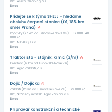
DPP · Aseta Cleaning a.s.
Dnes
Přidejte se k týmu SHELL – hledáme
obsluhu čerpací stanice (D1, 185. km
směr Praha)
Popůvky (27 km od Tišnovské Nové Vsi)
·
32 000–40
000 Kč
HPP · MIDAHO, s.r.o.
Dnes
Traktorista - stájník, krmič (ž/m)
Ořechov (12 km od Tišnovské Nové Vsi)
HPP · Agro Záblatí, a.s.
Dnes
Dojič / Dojička
Záblatí (12 km od Tišnovské Nové Vsi)
·
29 000 Kč
HPP, Zkrácený úvazek · Agro Záblatí, a.s.
Dnes
Přípravář konstrukční a technické