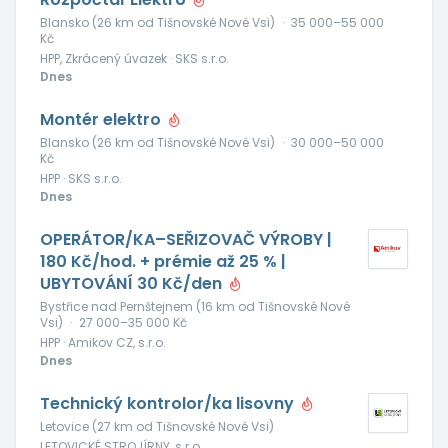
Blansko (26 km od Tišnovské Nové Vsi)
·
35 000–55 000
Kč
HPP, Zkrácený úvazek · SKS s.r.o.
Dnes
Montér elektro
Blansko (26 km od Tišnovské Nové Vsi)
·
30 000–50 000
Kč
HPP · SKS s.r.o.
Dnes
OPERÁTOR/KA–SEŘIZOVAČ VÝROBY |
180 Kč/hod. + prémie až 25 % |
UBYTOVÁNÍ 30 Kč/den
Bystřice nad Pernštejnem (16 km od Tišnovské Nové
Vsi)
·
27 000–35 000 Kč
HPP · Amikov CZ, s.r.o.
Dnes
Technický kontrolor/ka lisovny
Letovice (27 km od Tišnovské Nové Vsi)
LETOVICKÉ STROJÍRNY, s.r.o.