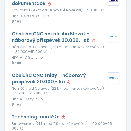
dokumentace
Troubsko (29 km od Tišnovské Nové Vsi)
·
50 000 Kč
HPP · RESPO, spol. s r.o.
Dnes
Obsluha CNC soustruhu Mazak -
náborový příspěvek 30.000,- Kč
Náměšť nad Oslavou (22 km od Tišnovské Nové Vsi)
·
32 000–45 000 Kč
HPP · ATC Styl s.r.o.
Dnes
Obsluha CNC frézy - náborový
příspěvek 30.000,- Kč
Náměšť nad Oslavou (22 km od Tišnovské Nové Vsi)
·
35 000–45 000 Kč
HPP · ATC Styl s.r.o.
Dnes
Technolog montáže
Brno-venkov (21 km od Tišnovské Nové Vsi)
·
50 000–65
000 Kč