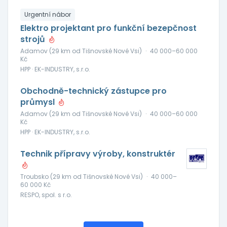
Urgentní nábor
Elektro projektant pro funkční bezepčnost
strojů
Adamov (29 km od Tišnovské Nové Vsi)
·
40 000–60 000
Kč
HPP · EK-INDUSTRY, s.r.o.
Obchodně-technický zástupce pro
průmysl
Adamov (29 km od Tišnovské Nové Vsi)
·
40 000–60 000
Kč
HPP · EK-INDUSTRY, s.r.o.
Technik přípravy výroby, konstruktér
Troubsko (29 km od Tišnovské Nové Vsi)
·
40 000–
60 000 Kč
RESPO, spol. s r.o.