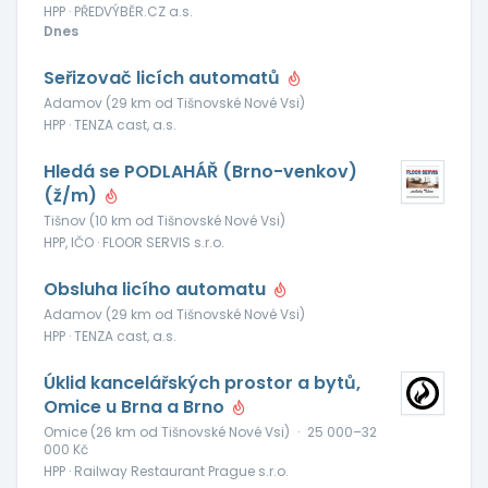
HPP · PŘEDVÝBĚR.CZ a.s.
Dnes
Seřizovač licích automatů
Adamov (29 km od Tišnovské Nové Vsi)
HPP · TENZA cast, a.s.
Hledá se PODLAHÁŘ (Brno-venkov)
(ž/m)
Tišnov (10 km od Tišnovské Nové Vsi)
HPP, IČO · FLOOR SERVIS s.r.o.
Obsluha licího automatu
Adamov (29 km od Tišnovské Nové Vsi)
HPP · TENZA cast, a.s.
Úklid kancelářských prostor a bytů,
Omice u Brna a Brno
Omice (26 km od Tišnovské Nové Vsi)
·
25 000–32
000 Kč
HPP · Railway Restaurant Prague s.r.o.