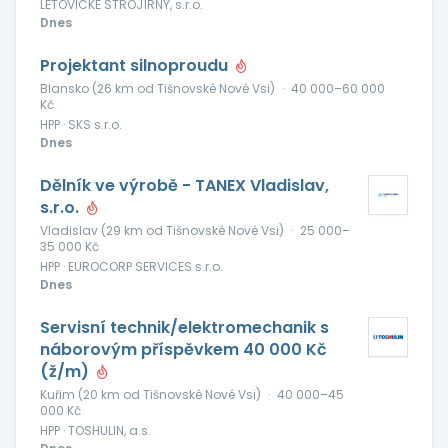
LETOVICKÉ STROJÍRNY, s.r.o.
Dnes
Projektant silnoproudu
Blansko (26 km od Tišnovské Nové Vsi)
·
40 000–60 000
Kč
HPP · SKS s.r.o.
Dnes
Dělník ve výrobě - TANEX Vladislav,
s.r.o.
Vladislav (29 km od Tišnovské Nové Vsi)
·
25 000–
35 000 Kč
HPP · EUROCORP SERVICES s.r.o.
Dnes
Servisní technik/elektromechanik s
náborovým příspěvkem 40 000 Kč
(ž/m)
Kuřim (20 km od Tišnovské Nové Vsi)
·
40 000–45
000 Kč
HPP · TOSHULIN, a.s.