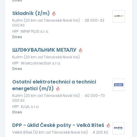
Dnes
Skladník (ž/m)
Kuřim (20 km od Tišnovské Nové Vsi)
·
28 000–33
000 Kč
HPP · INPAP PLUS s.r.o.
Dnes
ШЛІФУВАЛЬНИК МЕТАЛУ
Kuřim (20 km od Tišnovské Nové Vsi)
HPP · Workconnection s.r.o.
Dnes
Ostatní elektrotechnici a technici
energetici (m/ž)
Kuřim (20 km od Tišnovské Nové Vsi)
·
40 000–70
000 Kč
HPP · ELQA, s.r.o.
Dnes
DPP - úklid České pošty - Velká Bíteš
Velká Bíteš (12 km od Tišnovské Nové Vsi)
·
4 200 Kč