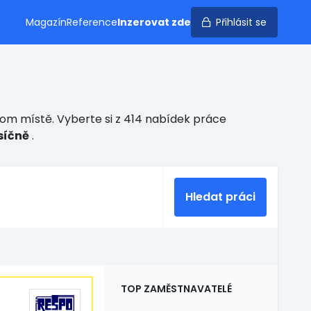
Magazín
Reference
Inzerovat zde
Přihlásit se
nom místě. Vyberte si z 414 nabídek práce
síčně
.
Hledat práci
TOP ZAMĚSTNAVATELÉ