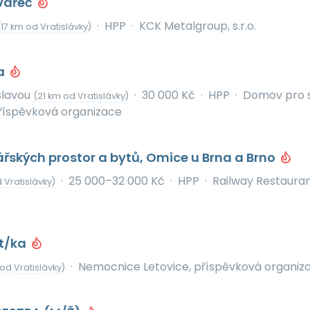
vářeč
·
HPP
·
KCK Metalgroup, s.r.o.
(17 km od Vratislávky)
a
slavou
·
30 000 Kč
·
HPP
·
Domov pro 
(21 km od Vratislávky)
říspěvková organizace
ářských prostor a bytů, Omice u Brna a Brno
·
25 000–32 000 Kč
·
HPP
·
Railway Restaura
 Vratislávky)
t/ka
·
Nemocnice Letovice, příspěvková organiz
od Vratislávky)