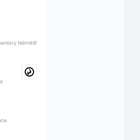
seniory Náměšť
nt
ace