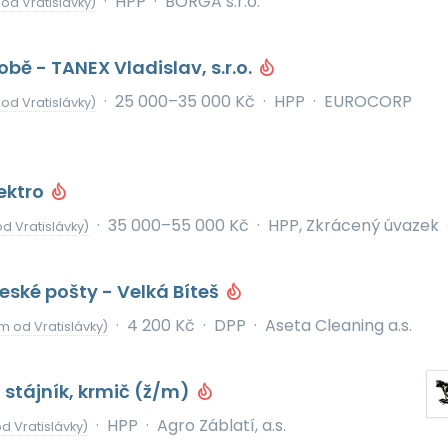
·
HPP
·
BORGA s.r.o.
od Vratislávky)
obě - TANEX Vladislav, s.r.o.
·
25 000–35 000 Kč
·
HPP
·
EUROCORP
od Vratislávky)
ektro
·
35 000–55 000 Kč
·
HPP, Zkrácený úvazek
d Vratislávky)
České pošty - Velká Bíteš
·
4 200 Kč
·
DPP
·
Aseta Cleaning a.s.
km od Vratislávky)
- stájník, krmič (ž/m)
·
HPP
·
Agro Záblatí, a.s.
d Vratislávky)