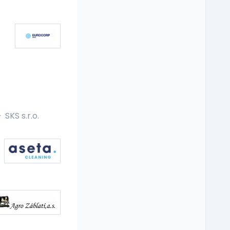
·
SKS s.r.o.