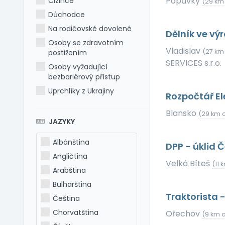
Popůvky
Cizince
(29 km 
Důchodce
Na rodičovské dovolené
Dělník ve výr
Osoby se zdravotním
Vladislav
(27 km 
postižením
SERVICES s.r.o.
Osoby vyžadující
bezbariérový přístup
Uprchlíky z Ukrajiny
Rozpočtář El
Blansko
(29 km o
JAZYKY
Albánština
DPP - úklid 
Angličtina
Velká Bíteš
(11 
Arabština
Bulharština
Traktorista 
Čeština
Chorvatština
Ořechov
(9 km o