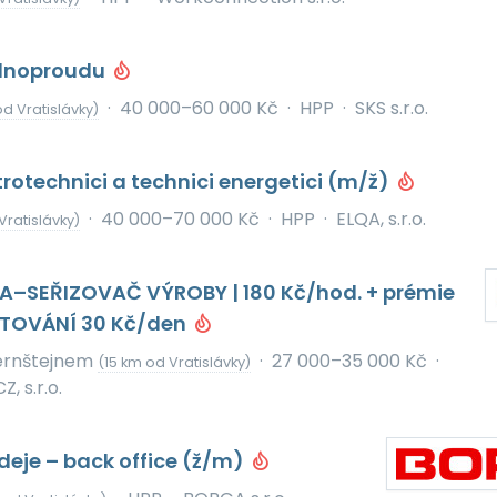
ilnoproudu
·
40 000–60 000 Kč
·
HPP
·
SKS s.r.o.
d Vratislávky)
trotechnici a technici energetici (m/ž)
·
40 000–70 000 Kč
·
HPP
·
ELQA, s.r.o.
Vratislávky)
–SEŘIZOVAČ VÝROBY | 180 Kč/hod. + prémie
BYTOVÁNÍ 30 Kč/den
Pernštejnem
·
27 000–35 000 Kč
·
(15 km od Vratislávky)
, s.r.o.
eje – back office (ž/m)