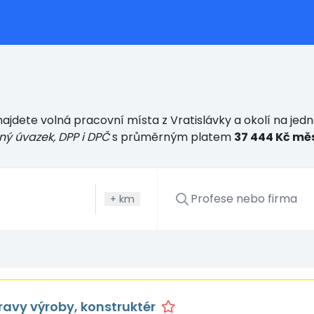
ajdete volná pracovní místa z Vratislávky a okolí na jed
ný úvazek, DPP i DPČ
s průměrným platem
37 444 Kč mě
+
km
ravy výroby, konstruktér