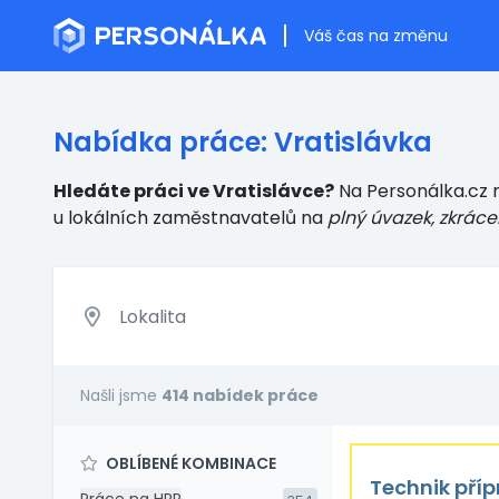
Váš čas na změnu
Nabídka práce: Vratislávka
Hledáte práci ve Vratislávce?
Na Personálka.cz n
u lokálních zaměstnavatelů
na
plný úvazek, zkráce
Našli jsme
414 nabídek práce
OBLÍBENÉ KOMBINACE
Technik příp