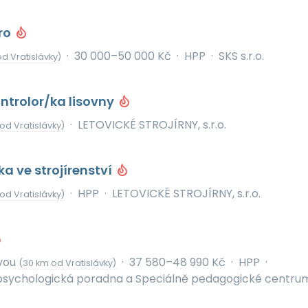
ro
·
30 000–50 000 Kč
·
HPP
·
SKS s.r.o.
d Vratislávky)
ntrolor/ka lisovny
·
LETOVICKÉ STROJÍRNY, s.r.o.
od Vratislávky)
a ve strojírenství
·
HPP
·
LETOVICKÉ STROJÍRNY, s.r.o.
od Vratislávky)
vou
·
37 580–48 990 Kč
·
HPP
·
(30 km od Vratislávky)
sychologická poradna a Speciálně pedagogické centru