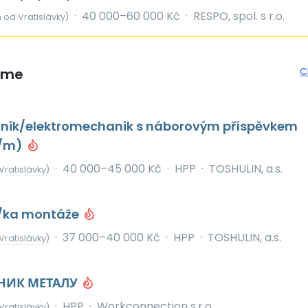
·
40 000–60 000 Kč
·
RESPO, spol. s r.o.
 od Vratislávky)
eme
C
chnik/elektromechanik s náborovým příspěvkem
ž/m)
·
40 000–45 000 Kč
·
HPP
·
TOSHULIN, a.s.
Vratislávky)
r/ka montáže
·
37 000–40 000 Kč
·
HPP
·
TOSHULIN, a.s.
Vratislávky)
НИК МЕТАЛУ
·
HPP
·
Workconnection s.r.o.
Vratislávky)