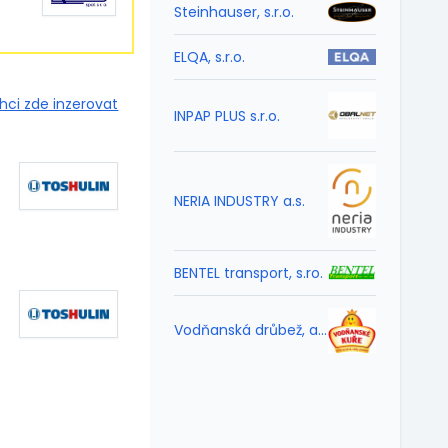
Steinhauser, s.r.o.
ELQA, s.r.o.
hci zde inzerovat
INPAP PLUS s.r.o.
NERIA INDUSTRY a.s.
BENTEL transport, s.ro.
Vodňanská drůbež, a.s.