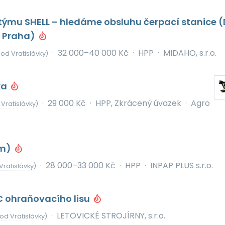
k týmu SHELL – hledáme obsluhu čerpací stanice (
r Praha)
·
32 000–40 000 Kč
·
HPP
·
MIDAHO, s.r.o.
od Vratislávky)
ka
·
29 000 Kč
·
HPP, Zkrácený úvazek
·
Agro
Vratislávky)
/m)
·
28 000–33 000 Kč
·
HPP
·
INPAP PLUS s.r.o.
Vratislávky)
 ohraňovacího lisu
·
LETOVICKÉ STROJÍRNY, s.r.o.
od Vratislávky)