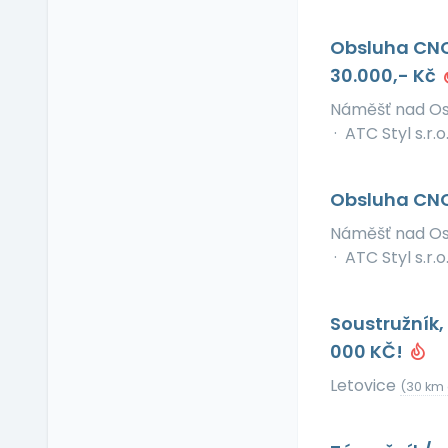
Příspěvek na dopravu
Příspěvek na
Obsluha CNC
dovolenou
30.000,- Kč
Příspěvek na penzijní
připojištění
Náměšť nad O
·
ATC Styl s.r.o
Příspěvek na
soukromé životní
pojištění
Obsluha CNC 
Příspěvek na
ubytování
Náměšť nad O
Příspěvek na volný čas
·
ATC Styl s.r.o
Příspěvek na
vzdělávání
Soustružník,
Profesní/osobní kouč
000 KČ!
Provize z prodeje
Pružná pracovní doba
Letovice
(30 km 
Rekreace ve firemním
zařízení