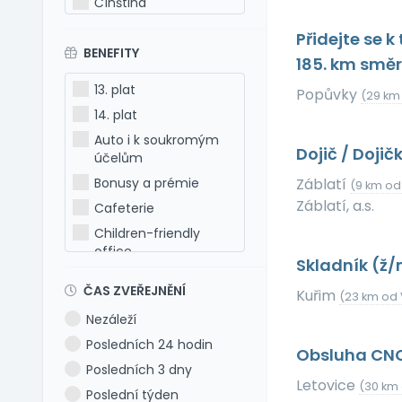
Čínština
Estonština
Přidejte se 
BENEFITY
Francouzština
185. km smě
Hebrejština
13. plat
Popůvky
(29 km 
Holandština
14. plat
Italština
Auto i k soukromým
Dojič / Dojič
Japonština
účelům
Latina
Bonusy a prémie
Záblatí
(9 km od 
Litevština
Záblatí, a.s.
Cafeterie
Lotyšština
Children-friendly
office
Maďarština
Skladník (ž
Dog-friendly office
Makedonština
ČAS ZVEŘEJNĚNÍ
Kuřim
(23 km od 
Dovolená 5 týdnů
Němčina
Nezáleží
Dovolená 6 týdnů
Polština
Posledních 24 hodin
Dovolená navíc
Obsluha CNC
Portugalština
Posledních 3 dny
Firemní akce
Rumunština
Letovice
(30 km 
Poslední týden