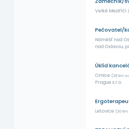
Zámečník/s
Relax zóna
Velké Meziříčí
Sick days
Stravenkový paušál
Stravenky
Pečovatel/k
Ubytování
Náměšť nad O
V zahraničí
nad Oslavou, p
Vlastní organizace
práce
Úklid kancel
Výrobky a služby se
slevou
Omice
(28 km od
Vzdělávací kurzy a
Prague s.r.o.
školení
Zaměstnanecké
půjčky
Ergoterapeu
Závodní stravování
Letovice
(30 km 
Zvláštní prémie