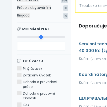
Práce na HPP
354
Troubsko
(31 km
Práce s ubytováním
10
Brigáda
19
Doporučuj
MINIMÁLNÍ PLAT
Servisní te
40 000 Kč (
Kuřim
(23 km od 
TYP ÚVAZKU
Plný úvazek
Koordináto
Zkrácený úvazek
Dohoda o provedení
Kuřim
(23 km od 
práce
Dohoda o pracovní
ШЛІФУВАЛЬ
činnosti
IČO
Kuřim
(23 km od 