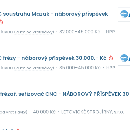
 soustruhu Mazak - náborový příspěvek
slavou
·
32 000–45 000 Kč
·
HPP
(21 km od Vratislávky)
.
frézy - náborový příspěvek 30.000,- Kč
slavou
·
35 000–45 000 Kč
·
HPP
(21 km od Vratislávky)
.
 frézař, seřizovač CNC - NÁBOROVÝ PŘÍSPĚVEK 30
·
40 000 Kč
·
LETOVICKÉ STROJÍRNY, s.r.o.
od Vratislávky)