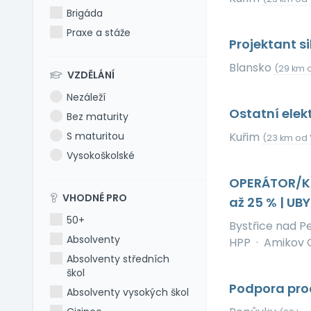
Brigáda
Praxe a stáže
Projektant s
Blansko
(29 km o
VZDĚLÁNÍ
Nezáleží
Ostatní elek
Bez maturity
S maturitou
Kuřim
(23 km od 
Vysokoškolské
OPERÁTOR/KA
VHODNÉ PRO
až 25 % | U
50+
Bystřice nad 
Absolventy
HPP
·
Amikov CZ
Absolventy středních
škol
Podpora prod
Absolventy vysokých škol