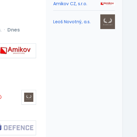
Amikov CZ, s.r.o.
Leoš Novotný, a.s.
.
·
Dnes