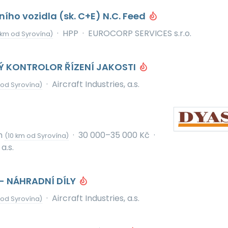
ního vozidla (sk. C+E) N.C. Feed
·
HPP
·
EUROCORP SERVICES s.r.o.
 km od Syrovína)
 KONTROLOR ŘÍZENÍ JAKOSTI
·
Aircraft Industries, a.s.
 od Syrovína)
h
·
30 000–35 000 Kč
·
(10 km od Syrovína)
a.s.
- NÁHRADNÍ DÍLY
·
Aircraft Industries, a.s.
 od Syrovína)