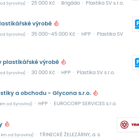
·
25 000 Kč
·
Brigáda
·
Plastika SV s.r.o.
od Syrovína)
lastikářské výrobě
·
35 000–45 000 Kč
·
HPP
·
Plastika SV
od Syrovína)
 plastikářské výrobě
·
30 000 Kč
·
HPP
·
Plastika SV s.r.o.
od Syrovína)
stiky a obchodu - Glycona s.r.o.
·
HPP
·
EUROCORP SERVICES s.r.o.
 km od Syrovína)
ky
·
TŘINECKÉ ŽELEZÁRNY, a. s.
4 km od Syrovína)