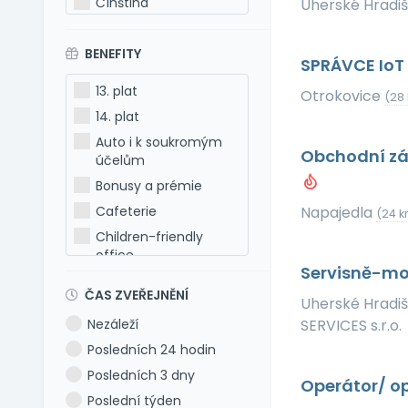
Čínština
Uherské Hradi
Estonština
BENEFITY
Francouzština
SPRÁVCE Io
Hebrejština
13. plat
Otrokovice
(28
Holandština
14. plat
Italština
Auto i k soukromým
Obchodní zá
Japonština
účelům
Latina
Bonusy a prémie
Litevština
Cafeterie
Napajedla
(24 k
Lotyšština
Children-friendly
office
Maďarština
Servisně-mon
Dog-friendly office
Makedonština
ČAS ZVEŘEJNĚNÍ
Uherské Hradi
Dovolená 5 týdnů
Němčina
Nezáleží
SERVICES s.r.o.
Dovolená 6 týdnů
Polština
Posledních 24 hodin
Dovolená navíc
Portugalština
Posledních 3 dny
Firemní akce
Operátor/ o
Rumunština
Poslední týden