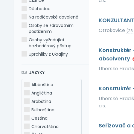
a.s.
Cizince
Důchodce
Na rodičovské dovolené
KONZULTANT
Osoby se zdravotním
Otrokovice
(28
postižením
Osoby vyžadující
bezbariérový přístup
Konstruktér -
Uprchlíky z Ukrajiny
absolventy
Uherské Hradi
JAZYKY
Albánština
Konstruktér 
Angličtina
Uherské Hradi
Arabština
a.s.
Bulharština
Čeština
Seřizovač a 
Chorvatština