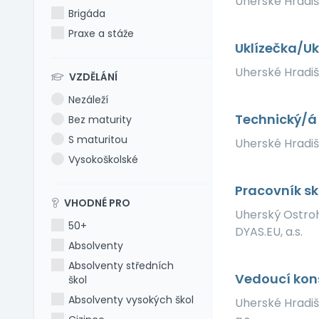
Uherské Hradi
Brigáda
Praxe a stáže
Uklízečka/Uk
Uherské Hradi
VZDĚLÁNÍ
Nezáleží
Technický/á 
Bez maturity
S maturitou
Uherské Hradi
Vysokoškolské
Pracovník s
VHODNÉ PRO
Uherský Ostro
50+
DYAS.EU, a.s.
Absolventy
Absolventy středních
Vedoucí kon
škol
Absolventy vysokých škol
Uherské Hradi