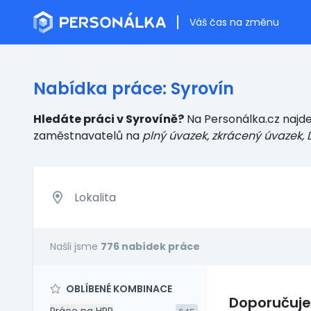
Váš čas na změnu
Nabídka práce: Syrovín
Hledáte práci v Syrovíně?
Na Personálka.cz najde
zaměstnavatelů
na
plný úvazek, zkrácený úvazek, 
Našli jsme
776 nabídek práce
OBLÍBENÉ KOMBINACE
Doporučuj