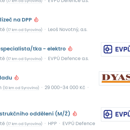
ště
·
EVPÚ Defence a.s.
(17 km od Syrovína)
lízeč na DPP
ště
·
Leoš Novotný, a.s.
(17 km od Syrovína)
specialista/tka - elektro
ště
·
EVPÚ Defence a.s.
(17 km od Syrovína)
kladu
h
·
29 000–34 000 Kč
·
(10 km od Syrovína)
strukčního oddělení (M/Ž)
ště
·
HPP
·
EVPÚ Defence
(17 km od Syrovína)