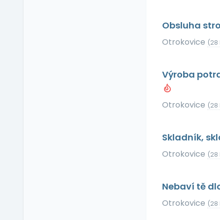
Příspěvek na dopravu
Příspěvek na
Obsluha stro
dovolenou
Otrokovice
Příspěvek na penzijní
(28
připojištění
Příspěvek na
Výroba potra
soukromé životní
pojištění
Příspěvek na
Otrokovice
(28
ubytování
Příspěvek na volný čas
Skladník, sk
Příspěvek na
vzdělávání
Otrokovice
(28
Profesní/osobní kouč
Provize z prodeje
Nebaví tě dl
Pružná pracovní doba
Rekreace ve firemním
Otrokovice
(28
zařízení