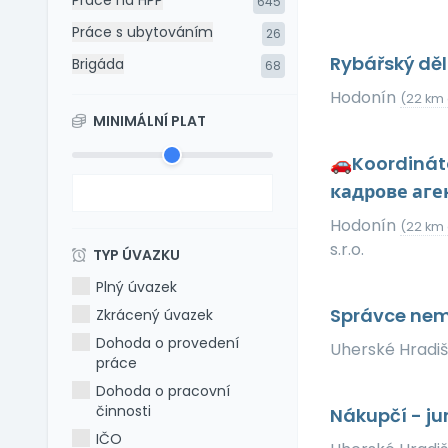
Práce na HPP
645
Práce s ubytováním
26
Rybářský děl
Brigáda
68
Hodonín
(22 km 
MINIMÁLNÍ PLAT
🚗Koordinát
кадрове аге
Hodonín
(22 km 
s.r.o.
TYP ÚVAZKU
Plný úvazek
Správce nem
Zkrácený úvazek
Dohoda o provedení
Uherské Hradi
práce
Dohoda o pracovní
činnosti
Nákupčí - ju
IČO