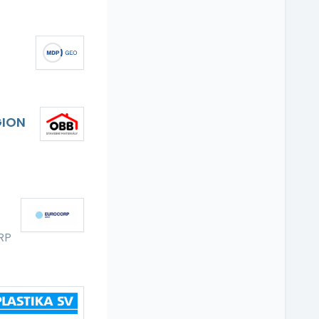
GION
RP