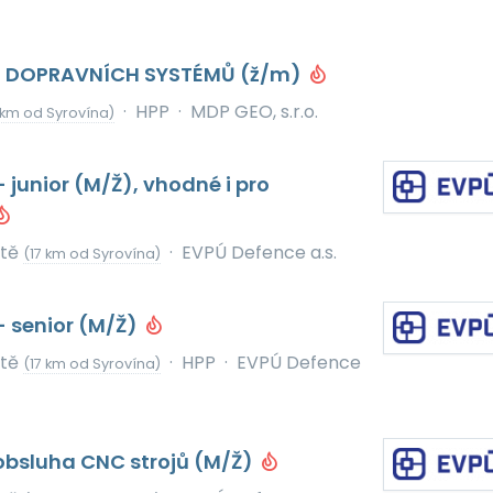
 DOPRAVNÍCH SYSTÉMŮ (ž/m)
·
HPP
·
MDP GEO, s.r.o.
 km od Syrovína)
 junior (M/Ž), vhodné i pro
ště
·
EVPÚ Defence a.s.
(17 km od Syrovína)
- senior (M/Ž)
ště
·
HPP
·
EVPÚ Defence
(17 km od Syrovína)
obsluha CNC strojů (M/Ž)