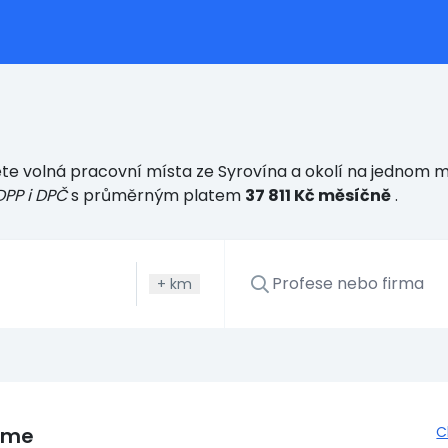
te volná pracovní místa ze Syrovína a okolí na jednom mí
DPP i DPČ
s průměrným platem
37 811 Kč měsíčně
.
+
km
eme
C