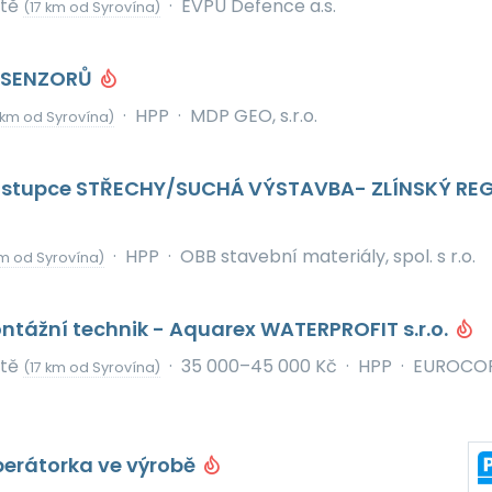
ště
·
EVPÚ Defence a.s.
(17 km od Syrovína)
T SENZORŮ
·
HPP
·
MDP GEO, s.r.o.
 km od Syrovína)
stupce STŘECHY/SUCHÁ VÝSTAVBA- ZLÍNSKÝ RE
·
HPP
·
OBB stavební materiály, spol. s r.o.
m od Syrovína)
tážní technik - Aquarex WATERPROFIT s.r.o.
ště
·
35 000–45 000 Kč
·
HPP
·
EUROCO
(17 km od Syrovína)
perátorka ve výrobě