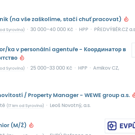
ník (na vše zaškolíme, stačí chuť pracovat)
·
30 000–40 000 Kč
·
HPP
·
PŘEDVÝBĚR.CZ a.s
od Syrovína)
or/ka v personální agentuře - Координатор в
нтство
·
25 000–33 000 Kč
·
HPP
·
Amikov CZ,
od Syrovína)
ovitostí / Property Manager - WEWE group a.s.
ště
·
Leoš Novotný, a.s.
(17 km od Syrovína)
nior (M/Ž)