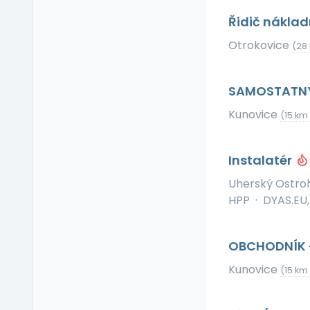
Relax zóna
Řidič náklad
Sick days
Otrokovice
Stravenkový paušál
(28
Stravenky
Ubytování
SAMOSTATNÝ
V zahraničí
Kunovice
(15 km
Vlastní organizace
práce
Výrobky a služby se
Instalatér
slevou
Uherský Ostro
Vzdělávací kurzy a
HPP
·
DYAS.EU, 
školení
Zaměstnanecké
půjčky
OBCHODNÍK 
Závodní stravování
Kunovice
(15 km
Zvláštní prémie