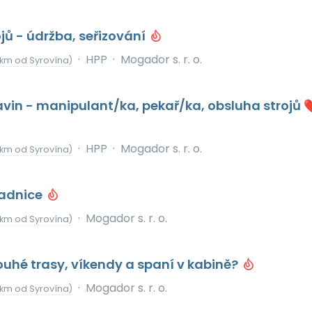
jů - údržba, seřizování
·
HPP
·
Mogador s. r. o.
 km od Syrovína)
vin - manipulant/ka, pekař/ka, obsluha strojů 
·
HPP
·
Mogador s. r. o.
 km od Syrovína)
ladnice
·
Mogador s. r. o.
 km od Syrovína)
ouhé trasy, víkendy a spaní v kabině?
·
Mogador s. r. o.
 km od Syrovína)