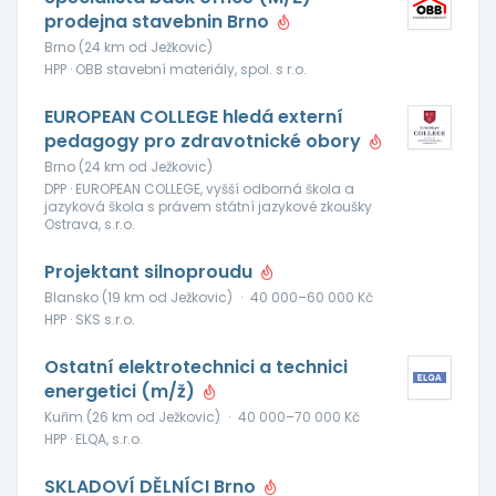
prodejna stavebnin Brno
Brno (24 km od Ježkovic)
HPP · OBB stavební materiály, spol. s r.o.
EUROPEAN COLLEGE hledá externí
pedagogy pro zdravotnické obory
Brno (24 km od Ježkovic)
DPP · EUROPEAN COLLEGE, vyšší odborná škola a
jazyková škola s právem státní jazykové zkoušky
Ostrava, s.r.o.
Projektant silnoproudu
Blansko (19 km od Ježkovic)
·
40 000–60 000 Kč
HPP · SKS s.r.o.
Ostatní elektrotechnici a technici
energetici (m/ž)
Kuřim (26 km od Ježkovic)
·
40 000–70 000 Kč
HPP · ELQA, s.r.o.
SKLADOVÍ DĚLNÍCI Brno