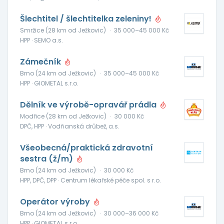
Šlechtitel / šlechtitelka zeleniny!
Smržice (28 km od Ježkovic)
·
35 000–45 000 Kč
HPP · SEMO a.s.
Zámečník
Brno (24 km od Ježkovic)
·
35 000–45 000 Kč
HPP · GIOMETAL s.r.o.
Dělník ve výrobě-opravář prádla
Modřice (28 km od Ježkovic)
·
30 000 Kč
DPČ, HPP · Vodňanská drůbež, a.s.
Všeobecná/praktická zdravotní
sestra (ž/m)
Brno (24 km od Ježkovic)
·
30 000 Kč
HPP, DPČ, DPP · Centrum lékařské péče spol. s r.o.
Operátor výroby
Brno (24 km od Ježkovic)
·
30 000–36 000 Kč
HPP · GIOMETAL s.r.o.