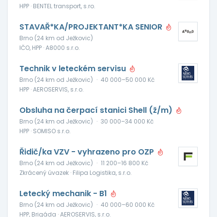
HPP · BENTEL transport, s.ro.
STAVAŘ*KA/PROJEKTANT*KA SENIOR
Brno (24 km od Ježkovic)
IČO, HPP · A8000 s.r.o.
Technik v leteckém servisu
Brno (24 km od Ježkovic)
·
40 000–50 000 Kč
HPP · AEROSERVIS, s.r.o.
Obsluha na čerpací stanici Shell (ž/m)
Brno (24 km od Ježkovic)
·
30 000–34 000 Kč
HPP · SOMISO s.r.o.
Řidič/ka VZV - vyhrazeno pro OZP
Brno (24 km od Ježkovic)
·
11 200–16 800 Kč
Zkrácený úvazek · Filipa Logistika, s.r.o.
Letecký mechanik - B1
Brno (24 km od Ježkovic)
·
40 000–60 000 Kč
HPP, Brigáda · AEROSERVIS, s.r.o.