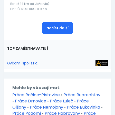
Brno (24 km od Ježkovic)
HPP · ČEROZFRUCHT s.r.o.
Načíst další
TOP ZAMĚSTNAVATELÉ
GAkom-spol s.r.o.
Mohlo by vás zajímat:
Práce Račice-Pístovice
•
Práce Ruprechtov
•
Práce Drnovice
•
Práce Luleč
•
Práce
Olšany
•
Práce Nemojany
•
Práce Bukovinka
•
Práce Podomí
•
Práce Habrovany
•
Práce