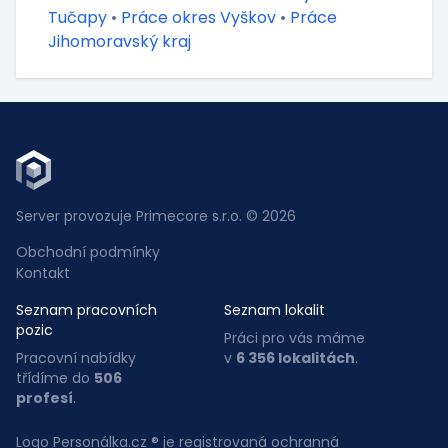
Tučapy
•
Práce okres Vyškov
•
Práce
Jihomoravský kraj
Server provozuje Primecore s.r.o. © 2026
Obchodní podmínky
Kontakt
Seznam pracovních
Seznam lokalit
pozic
Práci pro vás máme
Pracovní nabídky
v
6 356 lokalitách
.
třídíme do
506
profesí
.
Logo Personálka.cz ® je registrovaná ochranná