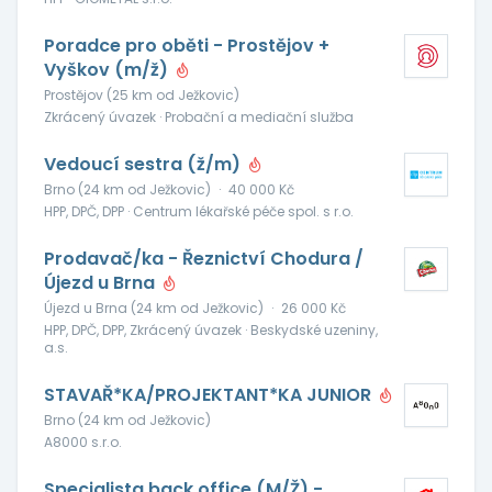
Poradce pro oběti - Prostějov +
Vyškov (m/ž)
Prostějov (25 km od Ježkovic)
Zkrácený úvazek · Probační a mediační služba
Vedoucí sestra (ž/m)
Brno (24 km od Ježkovic)
·
40 000 Kč
HPP, DPČ, DPP · Centrum lékařské péče spol. s r.o.
Prodavač/ka - Řeznictví Chodura /
Újezd u Brna
Újezd u Brna (24 km od Ježkovic)
·
26 000 Kč
HPP, DPČ, DPP, Zkrácený úvazek · Beskydské uzeniny,
a.s.
STAVAŘ*KA/PROJEKTANT*KA JUNIOR
Brno (24 km od Ježkovic)
A8000 s.r.o.
Specialista back office (M/Ž) -