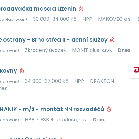
prodavačka masa a uzenin
·
30 000–34 000 Kč
·
HPP
·
MAKOVEC a.s.
·
od Habrovan)
 ostrahy - Brno střed II - denní služby
·
Zkrácený úvazek
·
MONIT plus, s.r.o.
·
Dnes
Habrovan)
skovny
·
34 000–37 000 Kč
·
HPP
·
DRAXTON
Habrovan)
nes
ANIK - m/ž - montáž NN rozvaděčů
·
HPP
·
ESB Rozvaděče, a.s.
·
Dnes
Habrovan)