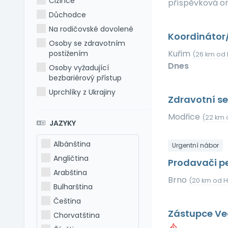
Cizince
příspěvková o
Důchodce
Na rodičovské dovolené
Koordináto
Osoby se zdravotním
Kuřim
postižením
(26 km od
Dnes
Osoby vyžadující
bezbariérový přístup
Uprchlíky z Ukrajiny
Zdravotní se
Modřice
(22 km 
JAZYKY
Albánština
Urgentní nábor
Angličtina
Prodavači pe
Arabština
Brno
(20 km od 
Bulharština
Čeština
Zástupce Ve
Chorvatština