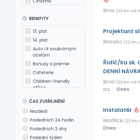
Čínština
Estonština
Brno
(20 km od 
BENEFITY
Francouzština
Hebrejština
Projektant s
13. plat
Holandština
14. plat
Blansko
(22 km 
Italština
Auto i k soukromým
Japonština
účelům
Řidič/ka sk.
Latina
Bonusy a prémie
DENNÍ NÁVR
Litevština
Cafeterie
Lotyšština
Children-friendly
Brno
(20 km od 
office
Maďarština
a.s.
·
Dnes
Dog-friendly office
Makedonština
ČAS ZVEŘEJNĚNÍ
Dovolená 5 týdnů
Němčina
Instalatér
Nezáleží
Dovolená 6 týdnů
Polština
Posledních 24 hodin
Modřice
(22 km 
Dovolená navíc
Portugalština
Dnes
Posledních 3 dny
Firemní akce
Rumunština
Poslední týden