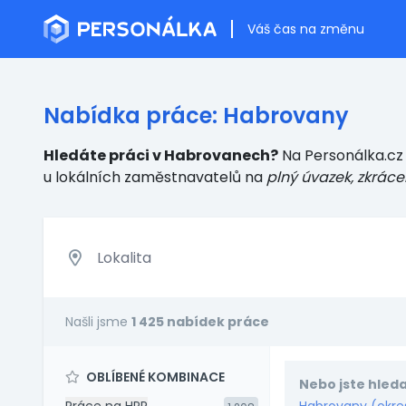
Váš čas na změnu
Nabídka práce: Habrovany
Hledáte práci v Habrovanech?
Na Personálka.cz 
u lokálních zaměstnavatelů
na
plný úvazek, zkráce
Našli jsme
1 425 nabídek práce
OBLÍBENÉ KOMBINACE
Nebo jste hleda