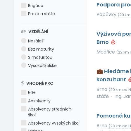
Podpora prod
Brigáda
Praxe a stáže
Popůvky
(29 km
VZDĚLÁNÍ
Výživová po
Nezáleží
Brno
Bez maturity
Modřice
(22 km 
S maturitou
Vysokoškolské
💼 Hledáme k
konzultant
VHODNÉ PRO
Brno
(20 km od 
50+
stáže
·
Ing. Ja
Absolventy
Absolventy středních
škol
Pomocná ku
Absolventy vysokých škol
Brno
(20 km od 