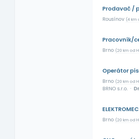
Příspěvek na dopravu
Prodavač / 
Příspěvek na
dovolenou
Rousínov
(4 km 
Příspěvek na penzijní
připojištění
Pracovník/ce
Příspěvek na
soukromé životní
Brno
(20 km od 
pojištění
Příspěvek na
ubytování
Operátor pí
Příspěvek na volný čas
Brno
(20 km od 
Příspěvek na
BRNO s.r.o.
·
D
vzdělávání
Profesní/osobní kouč
ELEKTROMECH
Provize z prodeje
Pružná pracovní doba
Brno
(20 km od 
Rekreace ve firemním
zařízení