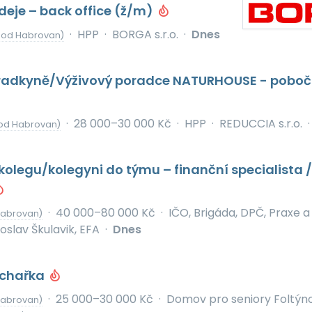
eje – back office (ž/m)
·
HPP
·
BORGA s.r.o.
·
Dnes
 od Habrovan)
radkyně/Výživový poradce NATURHOUSE - pobo
·
28 000–30 000 Kč
·
HPP
·
REDUCCIA s.r.o.
·
od Habrovan)
olegu/kolegyni do týmu – finanční specialista /
·
40 000–80 000 Kč
·
IČO, Brigáda, DPČ, Praxe a
Habrovan)
roslav Škulavik, EFA
·
Dnes
chařka
·
25 000–30 000 Kč
·
Domov pro seniory Foltýn
Habrovan)