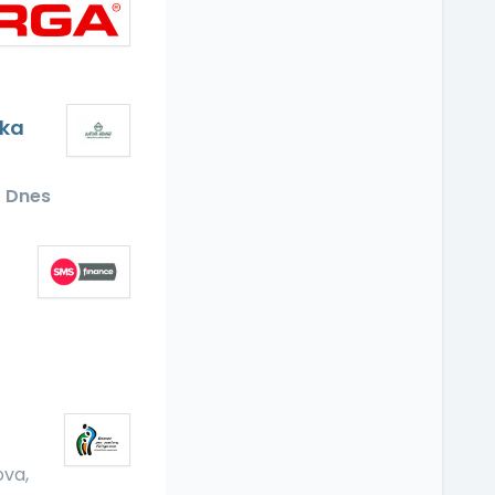
čka
Dnes
ova,