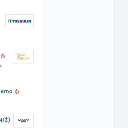
s
 Brno
M/Ž)