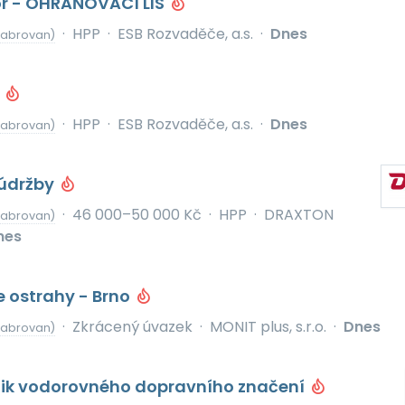
r - OHRAŇOVACÍ LIS
·
HPP
·
ESB Rozvaděče, a.s.
·
Dnes
Habrovan)
ž
·
HPP
·
ESB Rozvaděče, a.s.
·
Dnes
Habrovan)
oúdržby
·
46 000–50 000 Kč
·
HPP
·
DRAXTON
Habrovan)
nes
 ostrahy - Brno
·
Zkrácený úvazek
·
MONIT plus, s.r.o.
·
Dnes
Habrovan)
hnik vodorovného dopravního značení