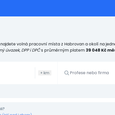
najdete volná pracovní místa z Habrovan a okolí na jedn
ný úvazek, DPP i DPČ
s průměrným platem
39 048 Kč mě
+
km
li?