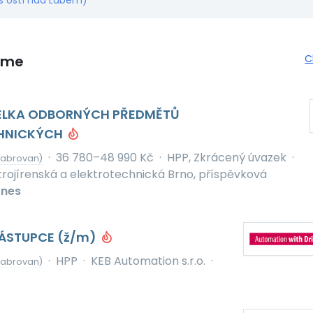
s Ústí nad Labem)
eme
C
TELKA ODBORNÝCH PŘEDMĚTŮ
HNICKÝCH
·
36 780–48 990 Kč
·
HPP, Zkrácený úvazek
·
Habrovan)
strojírenská a elektrotechnická Brno, příspěvková
nes
ÁSTUPCE (ž/m)
·
HPP
·
KEB Automation s.r.o.
·
Habrovan)