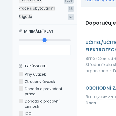
Práce na HPP
Habrovany (okre
1 208
Práce s ubytováním
35
Brigáda
67
Doporučuj
MINIMÁLNÍ PLAT
UČITEL/UČI
ELEKTROTEC
Brno
(20 km od 
Střední škola 
TYP ÚVAZKU
organizace
·
D
Plný úvazek
Zkrácený úvazek
OBCHODNÍ Z
Dohoda o provedení
práce
Brno
(20 km od 
Dohoda o pracovní
Dnes
činnosti
IČO