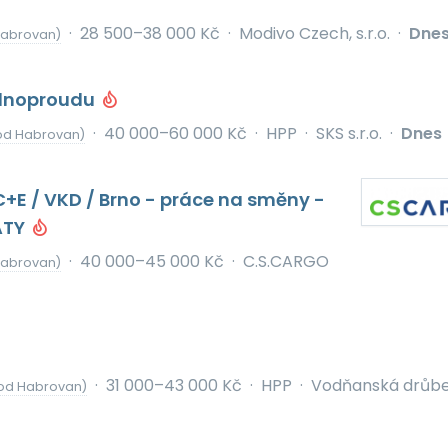
·
28 500–38 000 Kč
·
Modivo Czech, s.r.o.
·
Dne
Habrovan)
ilnoproudu
·
40 000–60 000 Kč
·
HPP
·
SKS s.r.o.
·
Dnes
od Habrovan)
 C+E / VKD / Brno - práce na směny -
ATY
·
40 000–45 000 Kč
·
C.S.CARGO
Habrovan)
·
31 000–43 000 Kč
·
HPP
·
Vodňanská drůbež
od Habrovan)