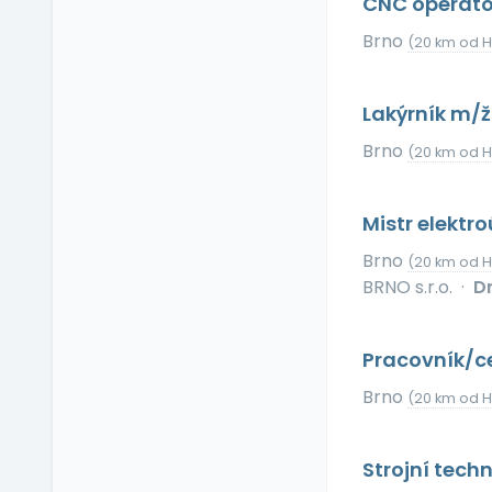
CNC operáto
Relax zóna
Brno
Sick days
(20 km od 
Stravenkový paušál
Stravenky
Lakýrník m/
Ubytování
Brno
(20 km od 
V zahraničí
Vlastní organizace
práce
Mistr elektr
Výrobky a služby se
Brno
(20 km od 
slevou
BRNO s.r.o.
·
D
Vzdělávací kurzy a
školení
Zaměstnanecké
Pracovník/ce
půjčky
Brno
(20 km od 
Závodní stravování
Zvláštní prémie
Strojní tec