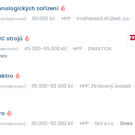
hnologických zařízení
·
50 000 Kč
·
HPP
·
Vodňanská drůbež, a.s.
·
od Habrovan)
C strojů
·
45 000–55 000 Kč
·
HPP
·
DRAXTON
Habrovan)
nes
ektro
·
35 000–55 000 Kč
·
HPP, Zkrácený úvazek
·
od Habrovan)
ro
·
30 000–50 000 Kč
·
HPP
·
SKS s.r.o.
·
Dnes
od Habrovan)