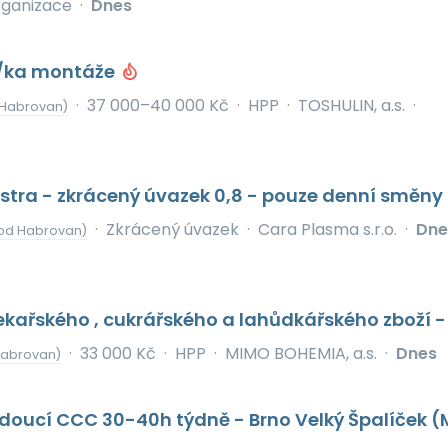
rganizace
·
Dnes
r/ka montáže
·
37 000–40 000 Kč
·
HPP
·
TOSHULIN, a.s.
·
 Habrovan)
stra - zkrácený úvazek 0,8 - pouze denní směny
·
Zkrácený úvazek
·
Cara Plasma s.r.o.
·
Dne
od Habrovan)
kařského , cukrářského a lahůdkářského zboží -
·
33 000 Kč
·
HPP
·
MIMO BOHEMIA, a.s.
·
Dnes
Habrovan)
doucí CCC 30-40h týdně - Brno Velký Špalíček (