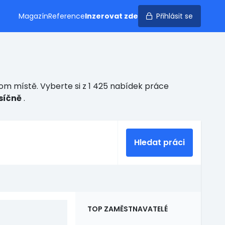
Magazín
Reference
Inzerovat zde
Přihlásit se
om místě. Vyberte si z 1 425 nabídek práce
síčně
.
Hledat práci
TOP ZAMĚSTNAVATELÉ