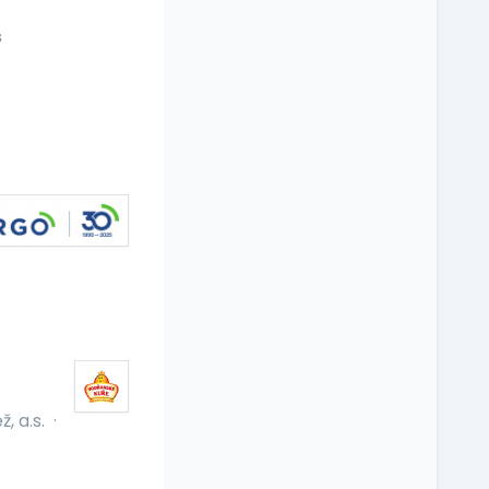
s
, a.s.
·