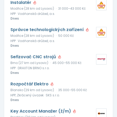
Instalatér
Modřice (28 km od Lysovic)
·
31 000–43 000 Kč
HPP · Vodňanská drůbež, a.s.
Dnes
Správce technologických zařízení
Modřice (28 km od Lysovic)
·
50 000 Kč
HPP · Vodňanská drůbež, a.s.
Dnes
Seřizovač CNC strojů
Brno (27 km od Lysovic)
·
45 000–55 000 Kč
HPP · DRAXTON BRNO s.r.o.
Dnes
Rozpočtář Elektro
Blansko (29 km od Lysovic)
·
35 000–55 000 Kč
HPP, Zkrácený úvazek · SKS s.r.o.
Dnes
Key Account Manažer (ž/m)