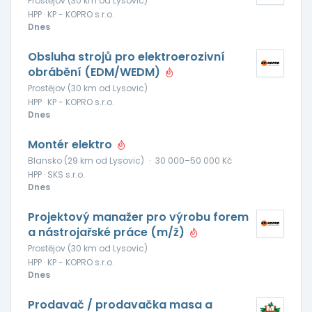
Prostějov (30 km od Lysovic)
HPP · KP - KOPRO s.r.o.
Dnes
Obsluha strojů pro elektroerozivní
obrábění (EDM/WEDM)
Prostějov (30 km od Lysovic)
HPP · KP - KOPRO s.r.o.
Dnes
Montér elektro
Blansko (29 km od Lysovic)
·
30 000–50 000 Kč
HPP · SKS s.r.o.
Dnes
Projektový manažer pro výrobu forem
a nástrojařské práce (m/ž)
Prostějov (30 km od Lysovic)
HPP · KP - KOPRO s.r.o.
Dnes
Prodavač / prodavačka masa a