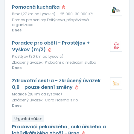
Pomocná kuchařka
Brno (27 km od Lysovic)
·
25 000–30 000 Kč
Domov pro seniory Foltýnova, příspěvková
organizace
Dnes
Poradce pro oběti - Prostějov +
Vyškov (m/ž)
Prostějov (30 km od Lysovic)
Zkrácený úvazek · Probační a mediační služba
Dnes
Zdravotní sestra - zkrácený úvazek
0,8 - pouze denní směny
Modřice (28 km od Lysovic)
Zkrácený úvazek · Cara Plasma s.r.o.
Dnes
Urgentní nábor
Prodavači pekařského , cukrářského a
lahůdkářského zboží - Brno