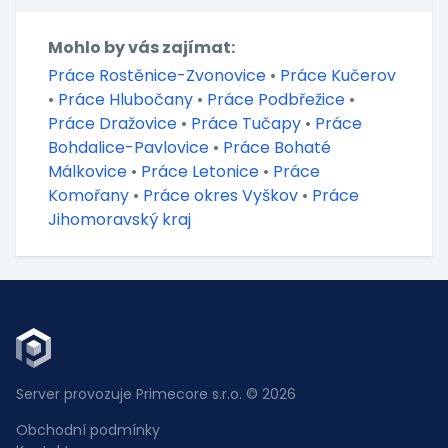
Mohlo by vás zajímat:
Práce Rostěnice-Zvonovice
•
Práce Kučerov
•
Práce Hlubočany
•
Práce Podbřežice
•
Práce Dražovice
•
Práce Tučapy
•
Práce
Bohdalice-Pavlovice
•
Práce Bohaté
Málkovice
•
Práce Letonice
•
Práce
Komořany
•
Práce okres Vyškov
•
Práce
Jihomoravský kraj
Server provozuje Primecore s.r.o. © 2026
Obchodní podmínky