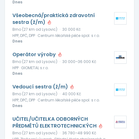
Dnes
Všeobecná/praktická zdravotní
sestra (ž/m)
Brno (27 km od Lysovic)
·
30 000 Kč
HPP, DPČ, DPP · Centrum lékařské péče spol. s r.o.
Dnes
Operátor výroby
Brno (27 km od Lysovic)
·
30 000–36 000 Kč
HPP · GIOMETAL s.r.o.
Dnes
Vedoucí sestra (ž/m)
Brno (27 km od Lysovic)
·
40 000 Kč
HPP, DPČ, DPP · Centrum lékařské péče spol. s r.o.
Dnes
UČITEL/UČITELKA ODBORNÝCH
PŘEDMĚTŮ ELEKTROTECHNICKÝCH
Brno (27 km od Lysovic)
·
36 780–48 990 Kč