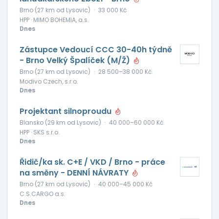
Brno (27 km od Lysovic)
·
33 000 Kč
HPP · MIMO BOHEMIA, a.s.
Dnes
Zástupce Vedoucí CCC 30-40h týdně
- Brno Velký Špalíček (M/Ž)
Brno (27 km od Lysovic)
·
28 500–38 000 Kč
Modivo Czech, s.r.o.
Dnes
Projektant silnoproudu
Blansko (29 km od Lysovic)
·
40 000–60 000 Kč
HPP · SKS s.r.o.
Dnes
Řidič/ka sk. C+E / VKD / Brno - práce
na směny - DENNÍ NÁVRATY
Brno (27 km od Lysovic)
·
40 000–45 000 Kč
C.S.CARGO a.s.
Dnes