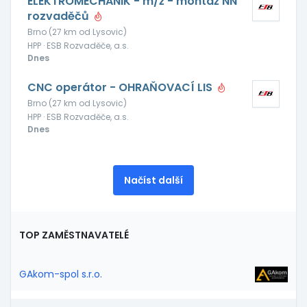
ELEKTROMECHANIK - m/ž - montáž NN
rozvaděčů
Brno (27 km od Lysovic)
HPP · ESB Rozvaděče, a.s.
Dnes
CNC operátor - OHRAŇOVACÍ LIS
Brno (27 km od Lysovic)
HPP · ESB Rozvaděče, a.s.
Dnes
Načíst další
TOP ZAMĚSTNAVATELÉ
GAkom-spol s.r.o.