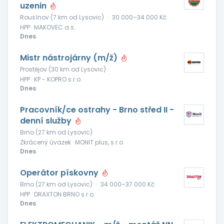
uzenin
Rousínov (7 km od Lysovic)
·
30 000–34 000 Kč
HPP · MAKOVEC a.s.
Dnes
Mistr nástrojárny (m/ž)
Prostějov (30 km od Lysovic)
HPP · KP - KOPRO s.r.o.
Dnes
Pracovník/ce ostrahy - Brno střed II -
denní služby
Brno (27 km od Lysovic)
Zkrácený úvazek · MONIT plus, s.r.o.
Dnes
Operátor pískovny
Brno (27 km od Lysovic)
·
34 000–37 000 Kč
HPP · DRAXTON BRNO s.r.o.
Dnes