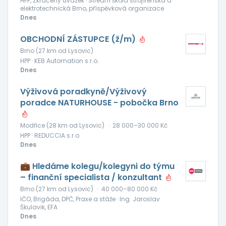
HPP, Zkrácený úvazek · Střední škola strojírenská a
elektrotechnická Brno, příspěvková organizace
Dnes
OBCHODNÍ ZÁSTUPCE (ž/m)
Brno (27 km od Lysovic)
HPP · KEB Automation s.r.o.
Dnes
Výživová poradkyně/Výživový
poradce NATURHOUSE - pobočka Brno
Modřice (28 km od Lysovic)
·
28 000–30 000 Kč
HPP · REDUCCIA s.r.o.
Dnes
💼 Hledáme kolegu/kolegyni do týmu
– finanční specialista / konzultant
Brno (27 km od Lysovic)
·
40 000–80 000 Kč
IČO, Brigáda, DPČ, Praxe a stáže · Ing. Jaroslav
Škulavik, EFA
Dnes