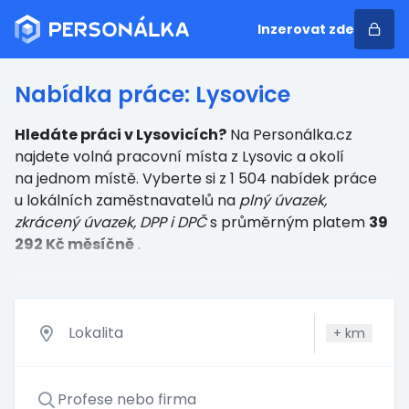
Inzerovat zde
Nabídka práce: Lysovice
Hledáte práci v Lysovicích?
Na Personálka.cz
najdete volná pracovní místa z Lysovic a okolí
na jednom místě. Vyberte si z 1 504 nabídek práce
u lokálních zaměstnavatelů
na
plný úvazek,
zkrácený úvazek, DPP i DPČ
s průměrným platem
39
292 Kč měsíčně
.
+
km