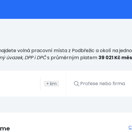
ajdete volná pracovní místa z Podbřežic a okolí na jedn
ný úvazek, DPP i DPČ
s průměrným platem
39 021 Kč mě
+
km
eme
C