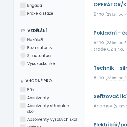
OPERÁTOR/
Brigáda
Praxe a stáže
Brno
(23 km od P
VZDĚLÁNÍ
Pokladní - č
Nezáleží
Brno
(23 km od P
Bez maturity
trade CZ s.r.o.
S maturitou
Vysokoškolské
Technik – sil
Brno
(23 km od P
VHODNÉ PRO
50+
Seřizovač l
Absolventy
Adamov
Absolventy středních
(21 km 
škol
Absolventy vysokých škol
Elektrikář/