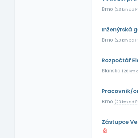
Příspěvek na dopravu
Brno
(23 km od P
Příspěvek na
dovolenou
Příspěvek na penzijní
Inženýrská g
připojištění
Brno
(23 km od P
Příspěvek na
soukromé životní
pojištění
Rozpočtář El
Příspěvek na
ubytování
Blansko
(26 km 
Příspěvek na volný čas
Příspěvek na
Pracovník/ce
vzdělávání
Profesní/osobní kouč
Brno
(23 km od P
Provize z prodeje
Pružná pracovní doba
Zástupce Ve
Rekreace ve firemním
zařízení