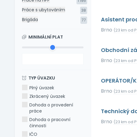
Práce na HPP
1 195
Práce s ubytováním
38
Asistent prod
Brigáda
77
Brno
(23 km od P
MINIMÁLNÍ PLAT
Obchodní zás
Brno
(23 km od P
TYP ÚVAZKU
OPERÁTOR/
Plný úvazek
Brno
(23 km od P
Zkrácený úvazek
Dohoda o provedení
Technický d
práce
Dohoda o pracovní
Brno
(23 km od P
činnosti
IČO