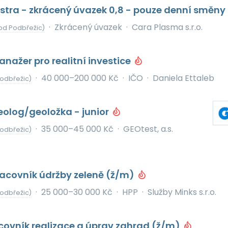
stra - zkrácený úvazek 0,8 - pouze denní směny
·
Zkrácený úvazek
·
Cara Plasma s.r.o.
od Podbřežic)
ažer pro realitní investice
·
40 000–200 000 Kč
·
IČO
·
Daniela Ettaleb
odbřežic)
eolog/geoložka - junior
·
35 000–45 000 Kč
·
GEOtest, a.s.
odbřežic)
racovník údržby zeleně (ž/m)
·
25 000–30 000 Kč
·
HPP
·
Služby Minks s.r.o.
odbřežic)
covník realizace a úprav zahrad (ž/m)