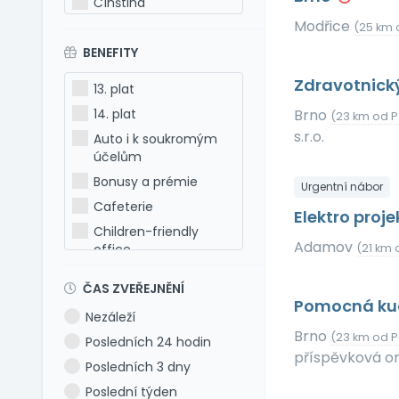
Čínština
Modřice
Estonština
(25 km 
BENEFITY
Francouzština
Hebrejština
Zdravotnický
13. plat
Holandština
14. plat
Brno
(23 km od P
Italština
s.r.o.
Auto i k soukromým
Japonština
účelům
Latina
Bonusy a prémie
Urgentní nábor
Litevština
Cafeterie
Elektro proj
Lotyšština
Children-friendly
Adamov
office
(21 km 
Maďarština
Dog-friendly office
Makedonština
ČAS ZVEŘEJNĚNÍ
Dovolená 5 týdnů
Němčina
Pomocná ku
Nezáleží
Dovolená 6 týdnů
Polština
Brno
(23 km od P
Posledních 24 hodin
Dovolená navíc
Portugalština
příspěvková o
Posledních 3 dny
Firemní akce
Rumunština
Poslední týden