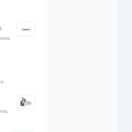
pava
o.
ova,