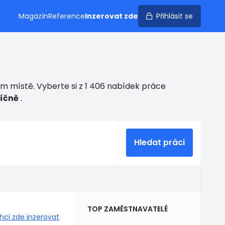
Magazín
Reference
Inzerovat zde
Přihlásit se
om místě. Vyberte si z 1 406 nabídek práce
síčně
.
Hledat práci
TOP ZAMĚSTNAVATELÉ
hci zde inzerovat