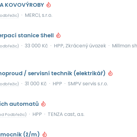
KA KOVOVÝROBY
·
MERCI, s.r.o.
odbřežic)
erpací stanice Shell
·
33 000 Kč
·
HPP, Zkrácený úvazek
·
Millman s
odbřežic)
noproud / servisní technik (elektrikář)
·
31 000 Kč
·
HPP
·
SMPV servis s.r.o.
odbřežic)
icích automatů
·
HPP
·
TENZA cast, a.s.
od Podbřežic)
pomocník (ž/m)