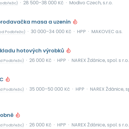
·
28 500–38 000 Kč
·
Modivo Czech, s.r.o.
odbřežic)
prodavačka masa a uzenin
·
30 000–34 000 Kč
·
HPP
·
MAKOVEC a.s.
od Podbřežic)
skladu hotových výrobků
·
26 000 Kč
·
HPP
·
NAREX Ždánice, spol. s r.o.
od Podbřežic)
NC
·
35 000–50 000 Kč
·
HPP
·
NAREX Ždánice, sp
od Podbřežic)
brobně
·
26 000 Kč
·
HPP
·
NAREX Ždánice, spol. s r.o.
od Podbřežic)