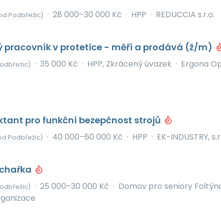
·
28 000–30 000 Kč
·
HPP
·
REDUCCIA s.r.o.
od Podbřežic)
 pracovník v protetice - měří a prodává (ž/m)
·
35 000 Kč
·
HPP, Zkrácený úvazek
·
Ergona O
odbřežic)
ektant pro funkční bezepčnost strojů
·
40 000–60 000 Kč
·
HPP
·
EK-INDUSTRY, s.r.
od Podbřežic)
chařka
·
25 000–30 000 Kč
·
Domov pro seniory Foltýn
odbřežic)
rganizace