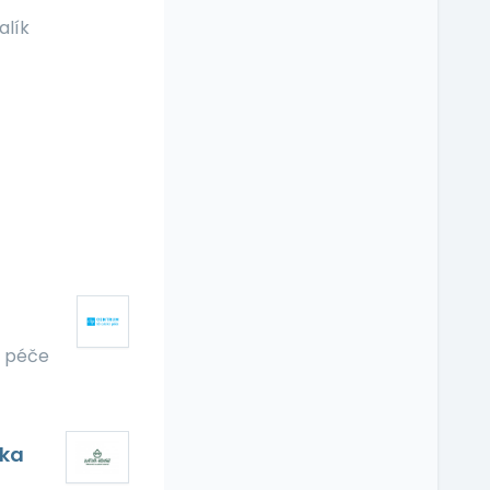
alík
é péče
čka