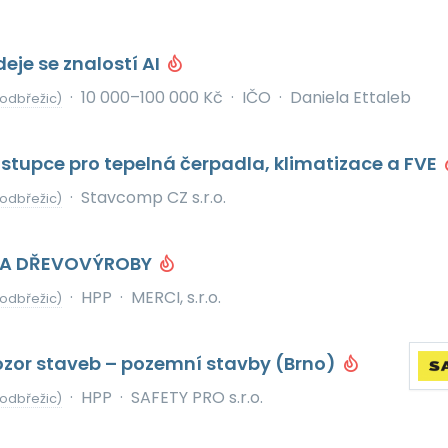
eje se znalostí AI
·
10 000–100 000 Kč
·
IČO
·
Daniela Ettaleb
odbřežic)
tupce pro tepelná čerpadla, klimatizace a FVE
·
Stavcomp CZ s.r.o.
odbřežic)
KA DŘEVOVÝROBY
·
HPP
·
MERCI, s.r.o.
odbřežic)
ozor staveb – pozemní stavby (Brno)
·
HPP
·
SAFETY PRO s.r.o.
odbřežic)