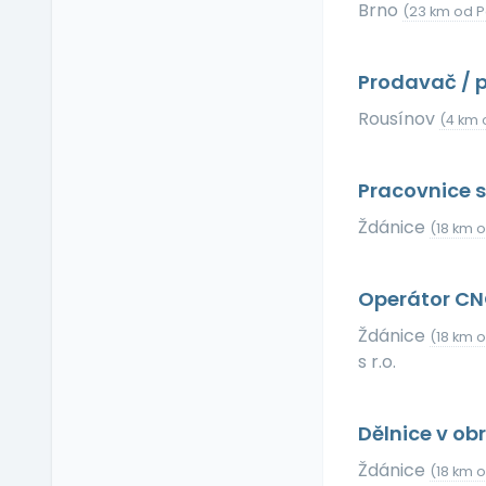
Brno
Relax zóna
(23 km od P
Sick days
Stravenkový paušál
Prodavač / 
Stravenky
Rousínov
(4 km 
Ubytování
V zahraničí
Pracovnice 
Vlastní organizace
práce
Ždánice
(18 km 
Výrobky a služby se
slevou
Operátor C
Vzdělávací kurzy a
školení
Ždánice
(18 km 
Zaměstnanecké
s r.o.
půjčky
Závodní stravování
Dělnice v o
Zvláštní prémie
Ždánice
(18 km 