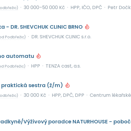
·
30 000–50 000 Kč
·
HPP, IČO, DPČ
·
Petr Dočk
odbřežic)
/ka - DR. SHEVCHUK CLINIC BRNO
·
DR. SHEVCHUK CLINIC s.r.o.
od Podbřežic)
ího automatu
·
HPP
·
TENZA cast, a.s.
od Podbřežic)
 praktická sestra (ž/m)
·
30 000 Kč
·
HPP, DPČ, DPP
·
Centrum lékařsk
odbřežic)
radkyně/Výživový poradce NATURHOUSE - pobo