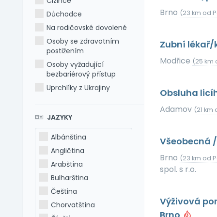
Cizince
Brno
(23 km od P
Důchodce
Na rodičovské dovolené
Osoby se zdravotním
Zubní lékař
postižením
Modřice
(25 km 
Osoby vyžadující
bezbariérový přístup
Uprchlíky z Ukrajiny
Obsluha lic
Adamov
(21 km 
JAZYKY
Albánština
Všeobecná /
Angličtina
Brno
(23 km od P
Arabština
spol. s r.o.
Bulharština
Čeština
Výživová po
Chorvatština
Brno