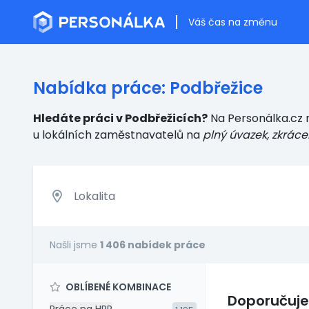
Váš čas na změnu
Nabídka práce: Podbřežice
Hledáte práci v Podbřežicích?
Na Personálka.cz n
u lokálních zaměstnavatelů
na
plný úvazek, zkráce
Našli jsme
1 406 nabídek práce
OBLÍBENÉ KOMBINACE
Doporučuj