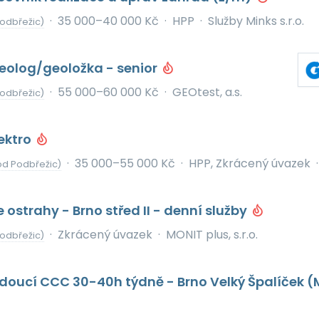
·
35 000–40 000 Kč
·
HPP
·
Služby Minks s.r.o.
odbřežic)
eolog/geoložka - senior
·
55 000–60 000 Kč
·
GEOtest, a.s.
odbřežic)
ektro
·
35 000–55 000 Kč
·
HPP, Zkrácený úvazek
·
od Podbřežic)
 ostrahy - Brno střed II - denní služby
·
Zkrácený úvazek
·
MONIT plus, s.r.o.
odbřežic)
doucí CCC 30-40h týdně - Brno Velký Špalíček (