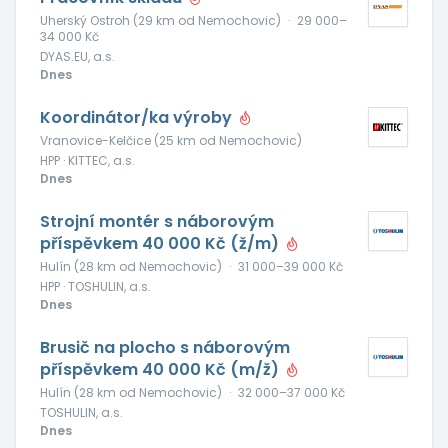
Uherský Ostroh (29 km od Nemochovic)
·
29 000–
34 000 Kč
DYAS.EU, a.s.
Dnes
Koordinátor/ka výroby
Vranovice-Kelčice (25 km od Nemochovic)
HPP · KITTEC, a.s.
Dnes
Strojní montér s náborovým
příspěvkem 40 000 Kč (ž/m)
Hulín (28 km od Nemochovic)
·
31 000–39 000 Kč
HPP · TOSHULIN, a.s.
Dnes
Brusič na plocho s náborovým
příspěvkem 40 000 Kč (m/ž)
Hulín (28 km od Nemochovic)
·
32 000–37 000 Kč
TOSHULIN, a.s.
Dnes