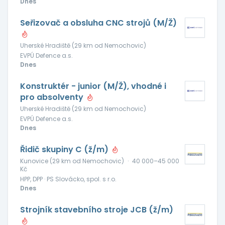
Dnes
Seřizovač a obsluha CNC strojů (M/Ž)
Uherské Hradiště (29 km od Nemochovic)
EVPÚ Defence a.s.
Dnes
Konstruktér - junior (M/Ž), vhodné i
pro absolventy
Uherské Hradiště (29 km od Nemochovic)
EVPÚ Defence a.s.
Dnes
Řidič skupiny C (ž/m)
Kunovice (29 km od Nemochovic)
·
40 000–45 000
Kč
HPP, DPP · PS Slovácko, spol. s r.o.
Dnes
Strojník stavebního stroje JCB (ž/m)