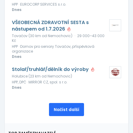
HPP · EUROCORP SERVICES s.r.o.
Dnes
VŠEOBECNÁ ZDRAVOTNÍ SESTA s
nástupem od 1.7.2026
Tovačov (30 km od Nemochovic)
·
29 000–43 000
Kč
HPP · Domov pro seniory Tovačov, příspěvková
organizace
Dnes
Stolař/truhlář/dělník do výroby
Holubice (23 km od Nemochovic)
HPP, DPČ · MIRROR CZ, spol. s r.o.
Dnes
Načíst další