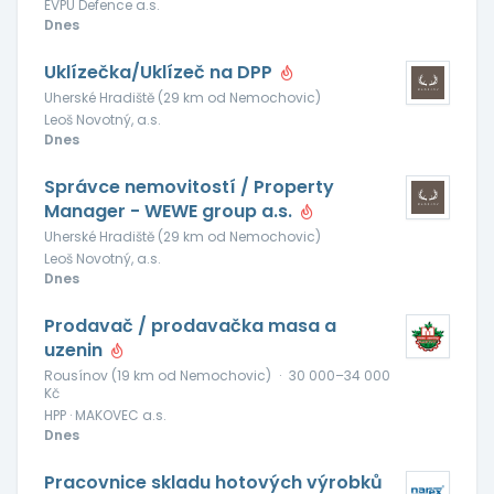
EVPÚ Defence a.s.
Dnes
Uklízečka/Uklízeč na DPP
Uherské Hradiště (29 km od Nemochovic)
Leoš Novotný, a.s.
Dnes
Správce nemovitostí / Property
Manager - WEWE group a.s.
Uherské Hradiště (29 km od Nemochovic)
Leoš Novotný, a.s.
Dnes
Prodavač / prodavačka masa a
uzenin
Rousínov (19 km od Nemochovic)
·
30 000–34 000
Kč
HPP · MAKOVEC a.s.
Dnes
Pracovnice skladu hotových výrobků