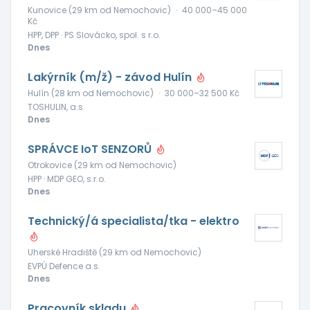
Kunovice (29 km od Nemochovic)
·
40 000–45 000
Kč
HPP, DPP · PS Slovácko, spol. s r.o.
Dnes
Lakýrník (m/ž) - závod Hulín
Hulín (28 km od Nemochovic)
·
30 000–32 500 Kč
TOSHULIN, a.s.
Dnes
SPRÁVCE IoT SENZORŮ
Otrokovice (29 km od Nemochovic)
HPP · MDP GEO, s.r.o.
Dnes
Technický/á specialista/tka - elektro
Uherské Hradiště (29 km od Nemochovic)
EVPÚ Defence a.s.
Dnes
Pracovník skladu