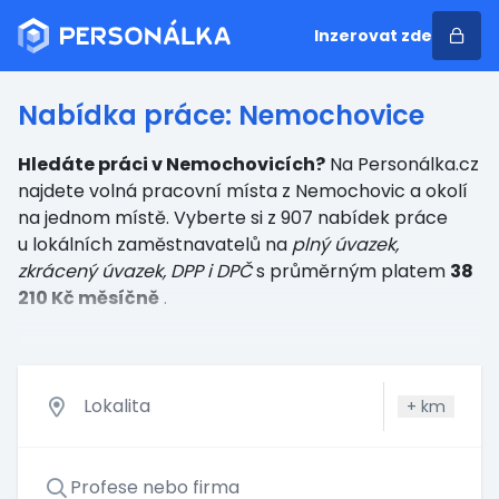
Inzerovat zde
Nabídka práce: Nemochovice
Hledáte práci v Nemochovicích?
Na Personálka.cz
najdete volná pracovní místa z Nemochovic a okolí
na jednom místě. Vyberte si z 907 nabídek práce
u lokálních zaměstnavatelů
na
plný úvazek,
zkrácený úvazek, DPP i DPČ
s průměrným platem
38
210 Kč měsíčně
.
+
km