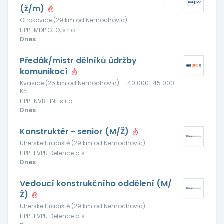
(ž/m)
Otrokovice (29 km od Nemochovic)
HPP · MDP GEO, s.r.o.
Dnes
Předák/mistr dělníků údržby
komunikací
Kvasice (25 km od Nemochovic)
·
40 000–45 000
Kč
HPP · NVB LINE s.r.o.
Dnes
Konstruktér - senior (M/Ž)
Uherské Hradiště (29 km od Nemochovic)
HPP · EVPÚ Defence a.s.
Dnes
Vedoucí konstrukčního oddělení (M/
Ž)
Uherské Hradiště (29 km od Nemochovic)
HPP · EVPÚ Defence a.s.