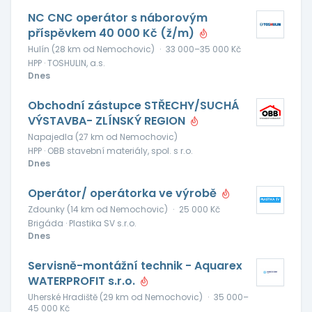
NC CNC operátor s náborovým
příspěvkem 40 000 Kč (ž/m)
Hulín (28 km od Nemochovic)
·
33 000–35 000 Kč
HPP · TOSHULIN, a.s.
Dnes
Obchodní zástupce STŘECHY/SUCHÁ
VÝSTAVBA- ZLÍNSKÝ REGION
Napajedla (27 km od Nemochovic)
HPP · OBB stavební materiály, spol. s r.o.
Dnes
Operátor/ operátorka ve výrobě
Zdounky (14 km od Nemochovic)
·
25 000 Kč
Brigáda · Plastika SV s.r.o.
Dnes
Servisně-montážní technik - Aquarex
WATERPROFIT s.r.o.
Uherské Hradiště (29 km od Nemochovic)
·
35 000–
45 000 Kč