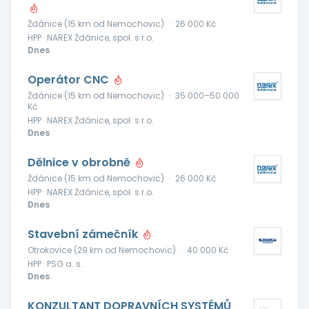
Ždánice (15 km od Nemochovic)
·
26 000 Kč
HPP · NAREX Ždánice, spol. s r.o.
Dnes
Operátor CNC
Ždánice (15 km od Nemochovic)
·
35 000–50 000
Kč
HPP · NAREX Ždánice, spol. s r.o.
Dnes
Dělnice v obrobně
Ždánice (15 km od Nemochovic)
·
26 000 Kč
HPP · NAREX Ždánice, spol. s r.o.
Dnes
Stavební zámečník
Otrokovice (29 km od Nemochovic)
·
40 000 Kč
HPP · PSG a. s.
Dnes
KONZULTANT DOPRAVNÍCH SYSTÉMŮ