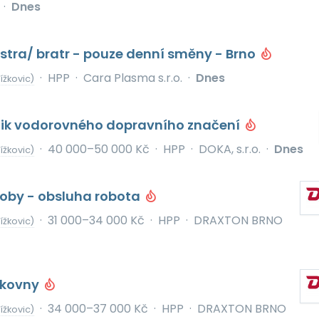
·
Dnes
stra/ bratr - pouze denní směny - Brno
·
HPP
·
Cara Plasma s.r.o.
·
Dnes
ížkovic)
hnik vodorovného dopravního značení
·
40 000–50 000 Kč
·
HPP
·
DOKA, s.r.o.
·
Dnes
ížkovic)
roby - obsluha robota
·
31 000–34 000 Kč
·
HPP
·
DRAXTON BRNO
ížkovic)
skovny
·
34 000–37 000 Kč
·
HPP
·
DRAXTON BRNO
ížkovic)