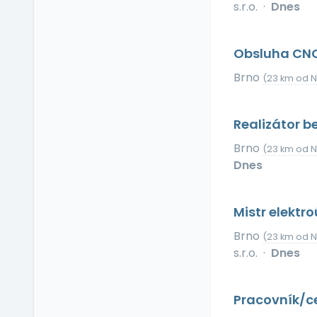
s.r.o.
·
Dnes
Relax zóna
Sick days
Stravenkový paušál
Obsluha CNC
Stravenky
Brno
(23 km od N
Ubytování
V zahraničí
Realizátor b
Vlastní organizace
práce
Brno
(23 km od N
Výrobky a služby se
Dnes
slevou
Vzdělávací kurzy a
školení
Mistr elektr
Zaměstnanecké
Brno
(23 km od N
půjčky
s.r.o.
·
Dnes
Závodní stravování
Zvláštní prémie
Pracovník/ce