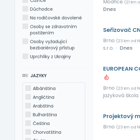
Cizince
Modřice
(21 km o
Dnes
Důchodce
Na rodičovské dovolené
Osoby se zdravotním
Seřizovač CN
postižením
Brno
(23 km od N
Osoby vyžadující
s.r.o.
·
Dnes
bezbariérový přístup
Uprchlíky z Ukrajiny
EUROPEAN CO
JAZYKY
Brno
Albánština
(23 km od N
jazyková škola 
Angličtina
Arabština
Bulharština
Projektový 
Čeština
Brno
(23 km od N
Chorvatština