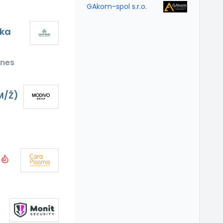
GAkom-spol s.r.o.
čka
nes
M/Ž)