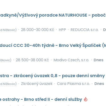
radkyně/Výživový poradce NATURHOUSE - pobo
·
28 000–30 000 Kč
·
HPP
·
REDUCCIA s.r.o.
·
D
d Nížkovic)
doucí CCC 30-40h týdně - Brno Velký Špalíček (
·
28 500–38 000 Kč
·
Modivo Czech, s.r.o.
·
Dnes
ížkovic)
stra - zkrácený úvazek 0,8 - pouze denní směny
·
Zkrácený úvazek
·
Cara Plasma s.r.o.
·
Dnes
d Nížkovic)
 ostrahy - Brno střed II - denní služby