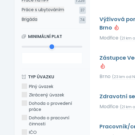
Práce na HPP
1 225
Práce s ubytováním
37
Výživová po
Brigáda
74
Brno
MINIMÁLNÍ PLAT
Modřice
(21 km o
Zástupce Ve
Brno
TYP ÚVAZKU
(23 km od N
Plný úvazek
Zkrácený úvazek
Zdravotní se
Dohoda o provedení
Modřice
(21 km o
práce
Dohoda o pracovní
činnosti
Pracovník/ce
IČO