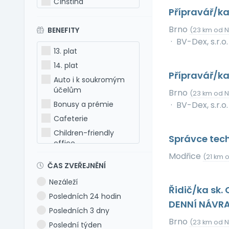
Čínština
Přípravář/ka
Estonština
Brno
BENEFITY
Francouzština
(23 km od N
·
BV-Dex, s.r.o.
Hebrejština
13. plat
Holandština
14. plat
Italština
Přípravář/ka
Auto i k soukromým
Japonština
účelům
Brno
(23 km od N
Latina
Bonusy a prémie
·
BV-Dex, s.r.o.
Litevština
Cafeterie
Lotyšština
Children-friendly
Správce tec
office
Maďarština
Modřice
Dog-friendly office
(21 km o
Makedonština
ČAS ZVEŘEJNĚNÍ
Dovolená 5 týdnů
Němčina
Nezáleží
Dovolená 6 týdnů
Polština
Řidič/ka sk.
Posledních 24 hodin
Dovolená navíc
Portugalština
DENNÍ NÁVR
Posledních 3 dny
Firemní akce
Rumunština
Brno
(23 km od N
Poslední týden