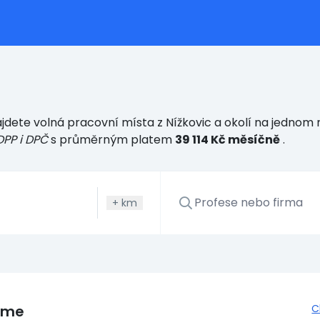
dete volná pracovní místa z Nížkovic a okolí na jednom m
DPP i DPČ
s průměrným platem
39 114 Kč měsíčně
.
+
km
eme
C