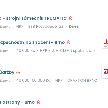
 - strojní zámečník TRUMATIC
·
HPP
·
ESB Rozvaděče, a.s.
·
Dnes
ížkovic)
ezpečnostního značení - Brno
·
40 000 Kč
·
HPP
·
J. A. CLEAN spol. s r. o.
·
ížkovic)
oúdržby
·
46 000–50 000 Kč
·
HPP
·
DRAXTON BRNO
ížkovic)
 ostrahy - Brno