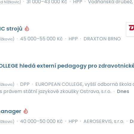
·
31 000–43 000 Kč
·
HPP
·
Vodňanská drůbež, a
d Nížkovic)
C strojů
·
45 000–55 000 Kč
·
HPP
·
DRAXTON BRNO
ížkovic)
LLEGE hledá externí pedagogy pro zdravotnické
·
DPP
·
EUROPEAN COLLEGE, vyšší odborná škola 
ížkovic)
s právem státní jazykové zkoušky Ostrava, s.r.o.
·
Dnes
manager
·
40 000–50 000 Kč
·
HPP
·
AEROSERVIS, s.r.o.
·
D
ížkovic)