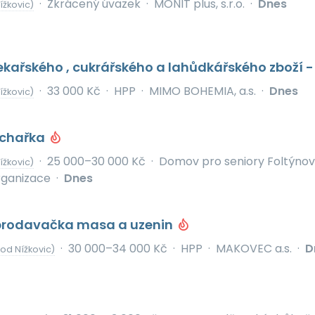
·
Zkrácený úvazek
·
MONIT plus, s.r.o.
·
Dnes
ížkovic)
kařského , cukrářského a lahůdkářského zboží -
·
33 000 Kč
·
HPP
·
MIMO BOHEMIA, a.s.
·
Dnes
ížkovic)
chařka
·
25 000–30 000 Kč
·
Domov pro seniory Foltýnov
ížkovic)
rganizace
·
Dnes
prodavačka masa a uzenin
·
30 000–34 000 Kč
·
HPP
·
MAKOVEC a.s.
·
D
 od Nížkovic)