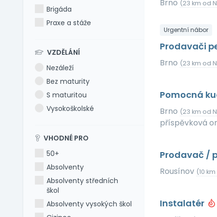
Brno
(23 km od N
Brigáda
Praxe a stáže
Urgentní nábor
Prodavači pe
VZDĚLÁNÍ
Brno
(23 km od N
Nezáleží
Bez maturity
Pomocná ku
S maturitou
Vysokoškolské
Brno
(23 km od N
příspěvková o
VHODNÉ PRO
50+
Prodavač / 
Absolventy
Rousínov
(10 km
Absolventy středních
škol
Instalatér
Absolventy vysokých škol