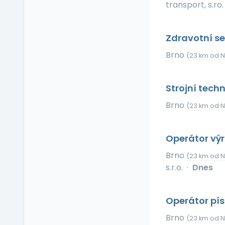
transport, s.ro.
Příspěvek na dopravu
Příspěvek na
dovolenou
Zdravotní se
Příspěvek na penzijní
připojištění
Brno
(23 km od N
Příspěvek na
soukromé životní
Strojní tec
pojištění
Příspěvek na
Brno
(23 km od N
ubytování
Příspěvek na volný čas
Operátor vý
Příspěvek na
vzdělávání
Brno
(23 km od N
Profesní/osobní kouč
s.r.o.
·
Dnes
Provize z prodeje
Pružná pracovní doba
Operátor pí
Rekreace ve firemním
zařízení
Brno
(23 km od N