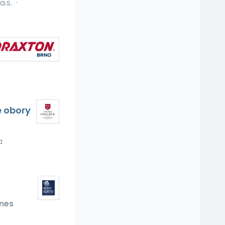
.s.
·
 obory
a
nes