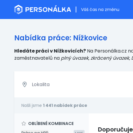
Váš čas na změnu
Nabídka práce: Nížkovice
Hledáte práci v Nížkovicích?
Na Personálka.cz naj
zaměstnavatelů
na
plný úvazek, zkrácený úvazek, 
Našli jsme
1 441 nabídek práce
OBLÍBENÉ KOMBINACE
Doporučuj