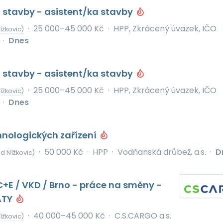
 stavby - asistent/ka stavby
·
25 000–45 000 Kč
·
HPP, Zkrácený úvazek, IČO
ížkovic)
·
Dnes
 stavby - asistent/ka stavby
·
25 000–45 000 Kč
·
HPP, Zkrácený úvazek, IČO
ížkovic)
·
Dnes
hnologických zařízení
·
50 000 Kč
·
HPP
·
Vodňanská drůbež, a.s.
·
D
d Nížkovic)
 C+E / VKD / Brno - práce na směny -
ATY
·
40 000–45 000 Kč
·
C.S.CARGO a.s.
ížkovic)