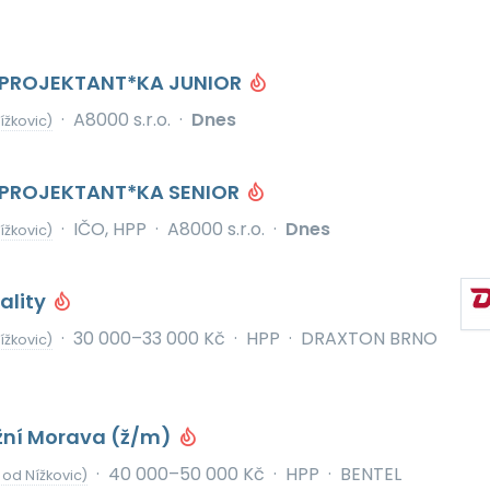
PROJEKTANT*KA JUNIOR
·
A8000 s.r.o.
·
Dnes
ížkovic)
PROJEKTANT*KA SENIOR
·
IČO, HPP
·
A8000 s.r.o.
·
Dnes
ížkovic)
ality
·
30 000–33 000 Kč
·
HPP
·
DRAXTON BRNO
ížkovic)
Jižní Morava (ž/m)
·
40 000–50 000 Kč
·
HPP
·
BENTEL
 od Nížkovic)