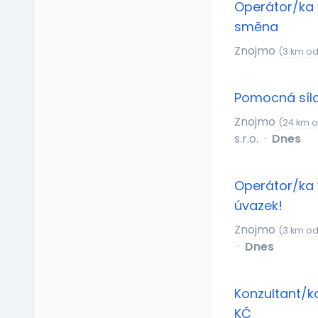
Operátor/ka 
Relax zóna
směna
Sick days
Stravenkový paušál
Znojmo
(3 km od
Stravenky
Ubytování
Pomocná síla
V zahraničí
Znojmo
(24 km 
Vlastní organizace
s.r.o.
·
Dnes
práce
Výrobky a služby se
slevou
Operátor/ka 
Vzdělávací kurzy a
úvazek!
školení
Znojmo
Zaměstnanecké
(3 km od
půjčky
·
Dnes
Závodní stravování
Zvláštní prémie
Konzultant/k
KČ