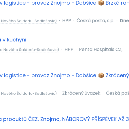
v logistice - provoz Znojmo - Dobšice!📦 Brzká ran
·
HPP
·
Česká pošta, s.p.
·
Dne
 Nového Šaldorfu-Sedlešovic)
 v kuchyni
·
HPP
·
Penta Hospitals CZ,
od Nového Šaldorfu-Sedlešovic)
v logistice - provoz Znojmo - Dobšice!📦 Zkrácený
·
Zkrácený úvazek
·
Česká pošt
 Nového Šaldorfu-Sedlešovic)
a produktů ČEZ, Znojmo, NÁBOROVÝ PŘÍSPĚVEK AŽ 