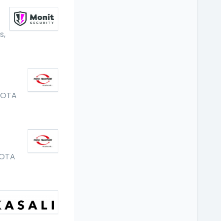
s,
SOTA
OTA