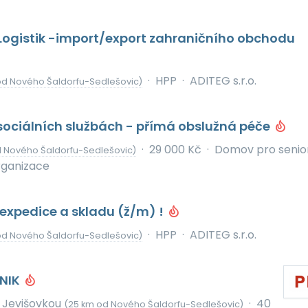
Logistik -import/export zahraničního obchodu
·
HPP
·
ADITEG s.r.o.
od Nového Šaldorfu-Sedlešovic)
sociálních službách - přímá obslužná péče
·
29 000 Kč
·
Domov pro senior
d Nového Šaldorfu-Sedlešovic)
rganizace
expedice a skladu (ž/m) !
·
HPP
·
ADITEG s.r.o.
od Nového Šaldorfu-Sedlešovic)
NIK
 Jevišovkou
·
40
(25 km od Nového Šaldorfu-Sedlešovic)