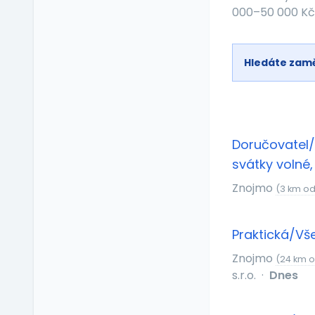
Příspěvek na dopravu
000–50 000 Kč
Příspěvek na
dovolenou
Příspěvek na penzijní
Hledáte zam
připojištění
Příspěvek na
soukromé životní
pojištění
Doručovatel/
Příspěvek na
ubytování
svátky volné
Příspěvek na volný čas
Znojmo
(3 km od
Příspěvek na
vzdělávání
Profesní/osobní kouč
Praktická/Vš
Provize z prodeje
Znojmo
(24 km 
Pružná pracovní doba
s.r.o.
·
Dnes
Rekreace ve firemním
zařízení