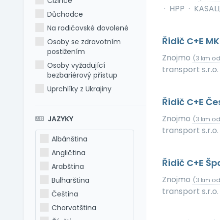
Cizince
·
HPP
·
KASALI, 
Důchodce
Na rodičovské dovolené
Řidič C+E M
Osoby se zdravotním
postižením
Znojmo
(3 km od
Osoby vyžadující
transport s.r.o.
bezbariérový přístup
Uprchlíky z Ukrajiny
Řidič C+E Č
Znojmo
JAZYKY
(3 km od
transport s.r.o.
Albánština
Angličtina
Řidič C+E Špa
Arabština
Znojmo
Bulharština
(3 km od
transport s.r.o.
Čeština
Chorvatština