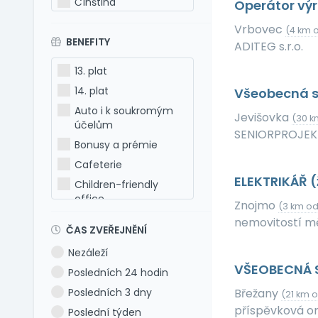
Čínština
Operátor vý
Estonština
Vrbovec
(4 km 
BENEFITY
Francouzština
ADITEG s.r.o.
Hebrejština
13. plat
Holandština
14. plat
Všeobecná s
Italština
Auto i k soukromým
Jevišovka
(30 k
Japonština
účelům
SENIORPROJEKT 
Latina
Bonusy a prémie
Litevština
Cafeterie
ELEKTRIKÁŘ 
Lotyšština
Children-friendly
office
Maďarština
Znojmo
(3 km od
Dog-friendly office
Makedonština
nemovitostí m
ČAS ZVEŘEJNĚNÍ
Dovolená 5 týdnů
Němčina
Nezáleží
Dovolená 6 týdnů
Polština
VŠEOBECNÁ 
Posledních 24 hodin
Dovolená navíc
Portugalština
Posledních 3 dny
Břežany
(21 km 
Firemní akce
Rumunština
příspěvková o
Poslední týden