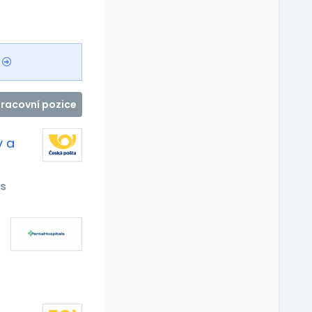
pracovní pozice
y a
s