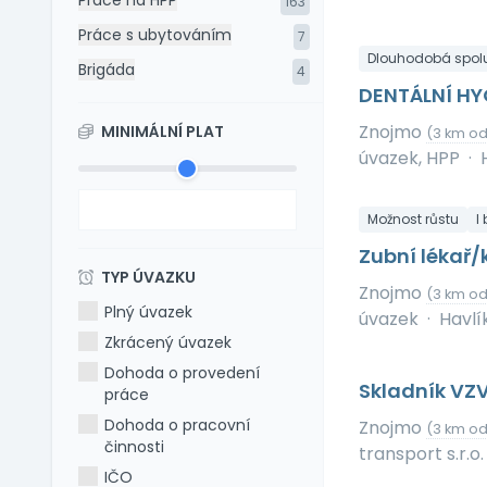
Práce na HPP
163
Práce s ubytováním
7
Dlouhodobá spol
Brigáda
4
DENTÁLNÍ HY
Znojmo
MINIMÁLNÍ PLAT
(3 km od
úvazek, HPP
·
Možnost růstu
I
Zubní lékař
TYP ÚVAZKU
Znojmo
(3 km od
Plný úvazek
úvazek
·
Havlík
Zkrácený úvazek
Dohoda o provedení
Skladník VZ
práce
Dohoda o pracovní
Znojmo
(3 km od
činnosti
transport s.r.o.
IČO