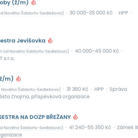
roby (ž/m)
·
30 000–35 000 Kč
·
HPP
·
od Nového Šaldorfu-Sedlešovic)
estra Jevišovka
·
40 000–45 000 Kč
·
m od Nového Šaldorfu-Sedlešovic)
s.r.o.
(ž/m)
·
31 360 Kč
·
HPP
·
Správa
 Nového Šaldorfu-Sedlešovic)
ěsta Znojma, příspěvková organizace
SESTRA NA DOZP BŘEŽANY
·
41 240–55 350 Kč
·
Zámek B
od Nového Šaldorfu-Sedlešovic)
rganizace