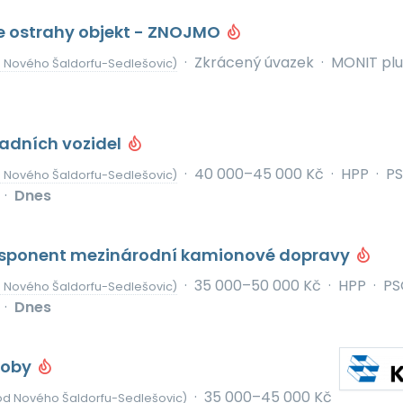
e ostrahy objekt - ZNOJMO
·
Zkrácený úvazek
·
MONIT plu
 Nového Šaldorfu-Sedlešovic)
ladních vozidel
·
40 000–45 000 Kč
·
HPP
·
P
 Nového Šaldorfu-Sedlešovic)
·
Dnes
Disponent mezinárodní kamionové dopravy
·
35 000–50 000 Kč
·
HPP
·
PS
 Nového Šaldorfu-Sedlešovic)
·
Dnes
roby
·
35 000–45 000 Kč
od Nového Šaldorfu-Sedlešovic)