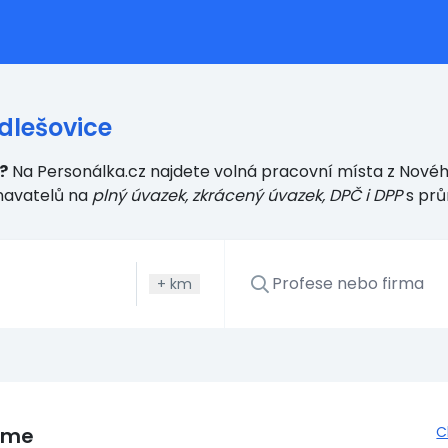
dlešovice
?
Na Personálka.cz najdete volná pracovní místa z Novéh
navatelů
na
plný úvazek, zkrácený úvazek, DPČ i DPP
s pr
+
km
eme
C