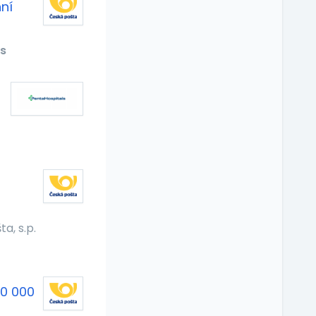
ní
s
a, s.p.
30 000