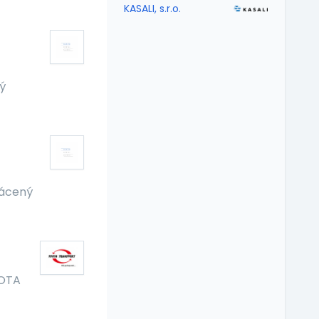
KASALI, s.r.o.
ý
rácený
OTA