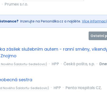
·
Prumex s.r.o.
ěstnance?
Inzerujte na Personálka.cz a najděte.
Více informací
Ostatní 
ka zásilek služebním autem - ranní směny, víkend
, Znojmo
·
HPP
·
Česká pošta, s.p.
·
Dne
 Nového Šaldorfu-Sedlešovic)
eobecná sestra
·
HPP
·
Penta Hospitals CZ,
od Nového Šaldorfu-Sedlešovic)