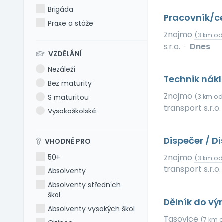
Brigáda
Pracovník/c
Praxe a stáže
Znojmo
(3 km od
s.r.o.
·
Dnes
VZDĚLÁNÍ
Nezáleží
Technik nák
Bez maturity
Znojmo
S maturitou
(3 km od
transport s.r.o.
Vysokoškolské
Dispečer / 
VHODNÉ PRO
Znojmo
50+
(3 km od
transport s.r.o.
Absolventy
Absolventy středních
škol
Dělník do vý
Absolventy vysokých škol
Tasovice
(7 km 