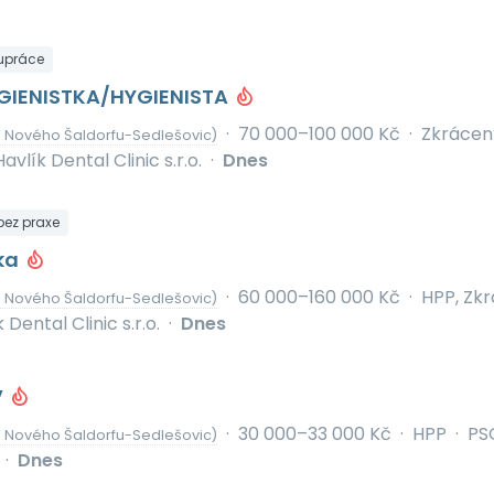
upráce
GIENISTKA/HYGIENISTA
·
70 000–100 000 Kč
·
Zkrácen
 Nového Šaldorfu-Sedlešovic)
Havlík Dental Clinic s.r.o.
·
Dnes
 bez praxe
/ka
·
60 000–160 000 Kč
·
HPP, Zk
 Nového Šaldorfu-Sedlešovic)
 Dental Clinic s.r.o.
·
Dnes
V
·
30 000–33 000 Kč
·
HPP
·
PS
 Nového Šaldorfu-Sedlešovic)
·
Dnes