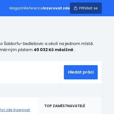
Magazín
Reference
Inzerovat zde
Přihlásit se
o Šaldorfu-Sedlešovic a okolí na jednom místě.
ůměrným platem
40 032 Kč měsíčně
.
Hledat práci
TOP ZAMĚSTNAVATELÉ
hci zde inzerovat