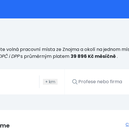
te volná pracovní místa ze Znojma a okolí na jednom míst
DPČ i DPP
s průměrným platem
39 896 Kč měsíčně
.
+
km
eme
C