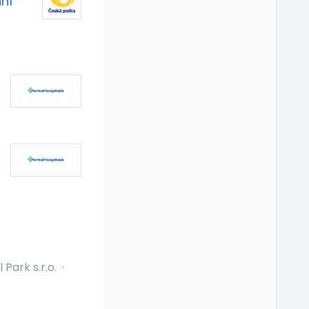
ní
 Park s.r.o.
·