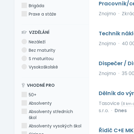
Pracovník/c
Brigáda
Znojmo
·
Zkrá
Praxe a stáže
VZDĚLÁNÍ
Technik nák
Nezáleží
Znojmo
·
40 0
Bez maturity
S maturitou
Dispečer / 
Vysokoškolské
Znojmo
·
35 0
VHODNÉ PRO
Dělník do vý
50+
Tasovice
Absolventy
(8 km 
s.r.o.
·
Dnes
Absolventy středních
škol
Absolventy vysokých škol
Řidič C+E M