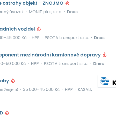
e ostrahy objekt - ZNOJMO
cený úvazek
·
MONIT plus, s.r.o.
·
Dnes
ladních vozidel
00–45 000 Kč
·
HPP
·
PSOTA transport s.r.o.
·
Dnes
Disponent mezinárodní kamionové dopravy
00–50 000 Kč
·
HPP
·
PSOTA transport s.r.o.
·
Dnes
roby
·
35 000–45 000 Kč
·
HPP
·
KASALI,
od Znojma)
KD