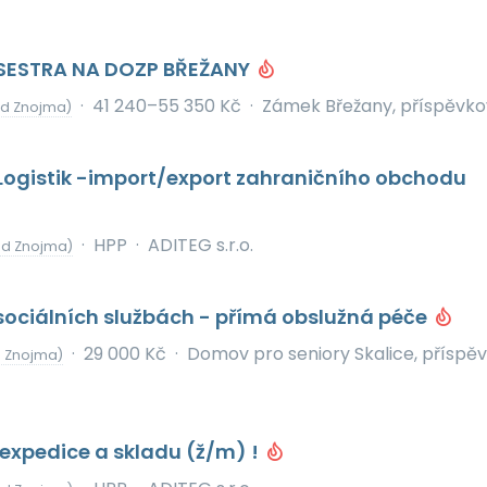
SESTRA NA DOZP BŘEŽANY
·
41 240–55 350 Kč
·
Zámek Břežany, příspěvko
od Znojma)
Logistik -import/export zahraničního obchodu
·
HPP
·
ADITEG s.r.o.
od Znojma)
sociálních službách - přímá obslužná péče
·
29 000 Kč
·
Domov pro seniory Skalice, příspě
d Znojma)
expedice a skladu (ž/m) !