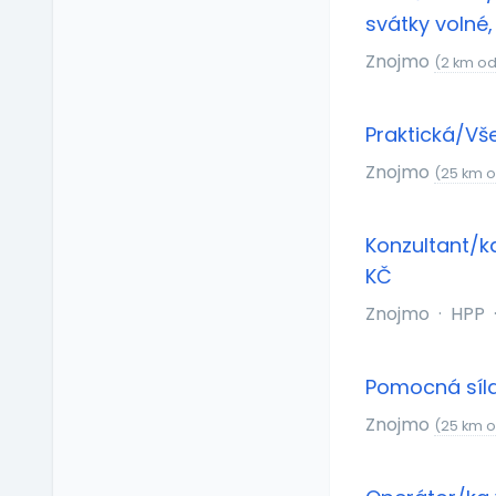
Příspěvek na dopravu
svátky volné
Příspěvek na
Znojmo
(2 km o
dovolenou
Příspěvek na penzijní
připojištění
Praktická/Vš
Příspěvek na
Znojmo
soukromé životní
(25 km 
pojištění
Příspěvek na
Konzultant/k
ubytování
KČ
Příspěvek na volný čas
Příspěvek na
Znojmo
·
HPP
vzdělávání
Profesní/osobní kouč
Pomocná síla
Provize z prodeje
Znojmo
Pružná pracovní doba
(25 km 
Rekreace ve firemním
zařízení