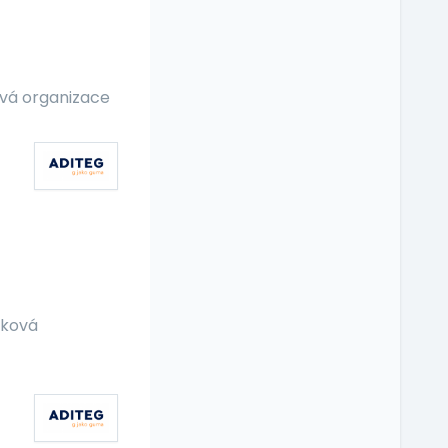
vá organizace
vková