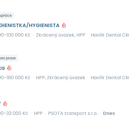
upráce
GIENISTKA/HYGIENISTA
00–100 000 Kč
·
Zkrácený úvazek, HPP
·
Havlík Dental Clini
 bez praxe
/ka
00–160 000 Kč
·
HPP, Zkrácený úvazek
·
Havlík Dental Clini
V
00–33 000 Kč
·
HPP
·
PSOTA transport s.r.o.
·
Dnes