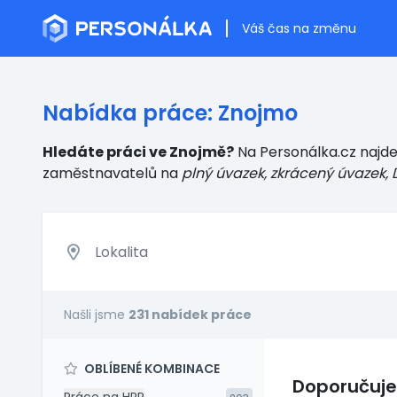
Váš čas na změnu
Nabídka práce: Znojmo
Hledáte práci ve Znojmě?
Na Personálka.cz najde
zaměstnavatelů
na
plný úvazek, zkrácený úvazek, 
Našli jsme
231 nabídek práce
OBLÍBENÉ KOMBINACE
Doporučuj