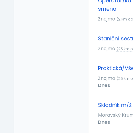
Operátor/ka 
Relax zóna
směna
Sick days
Znojmo
(2 km o
Stravenkový paušál
Stravenky
Ubytování
Staniční ses
V zahraničí
Znojmo
(25 km 
Vlastní organizace
práce
Praktická/Vš
Výrobky a služby se
slevou
Znojmo
(25 km 
Vzdělávací kurzy a
Dnes
školení
Zaměstnanecké
půjčky
Skladník m/ž
Závodní stravování
Moravský Kru
Zvláštní prémie
Dnes