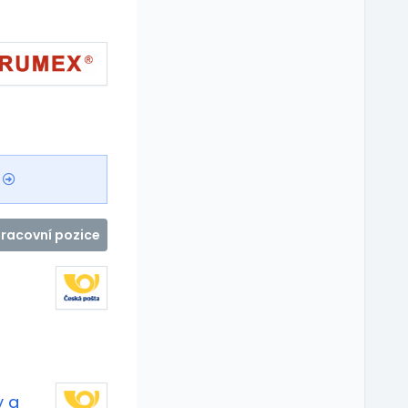
pracovní pozice
y a