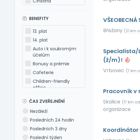
Čínština
Estonština
BENEFITY
Francouzština
VŠEOBECNÁ 
Hebrejština
Břežany
13. plat
(21 km 
Holandština
14. plat
Italština
Auto i k soukromým
Specialista/
Japonština
účelům
(ž/m)!
Latina
Bonusy a prémie
Vrbovec
Litevština
(7 km 
Cafeterie
Lotyšština
Children-friendly
office
Maďarština
Pracovník v 
Dog-friendly office
Makedonština
ČAS ZVEŘEJNĚNÍ
Skalice
(17 km o
Dovolená 5 týdnů
Němčina
organizace
Nezáleží
Dovolená 6 týdnů
Polština
Posledních 24 hodin
Dovolená navíc
Portugalština
Posledních 3 dny
Koordinátor 
Firemní akce
Rumunština
Poslední týden