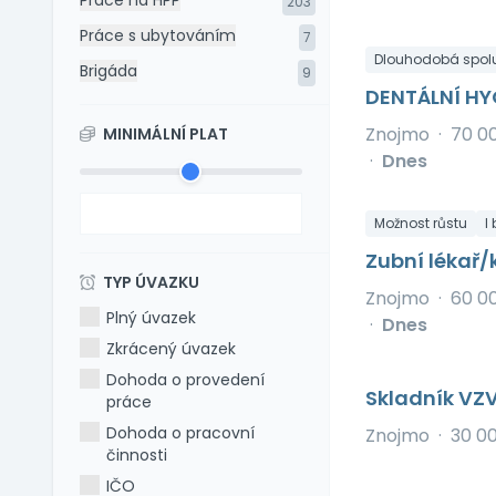
Práce na HPP
203
Práce s ubytováním
7
Dlouhodobá spol
Brigáda
9
DENTÁLNÍ HY
Znojmo
·
70 0
MINIMÁLNÍ PLAT
·
Dnes
Možnost růstu
I
Zubní lékař
TYP ÚVAZKU
Znojmo
·
60 0
Plný úvazek
·
Dnes
Zkrácený úvazek
Dohoda o provedení
Skladník VZ
práce
Dohoda o pracovní
Znojmo
·
30 0
činnosti
IČO