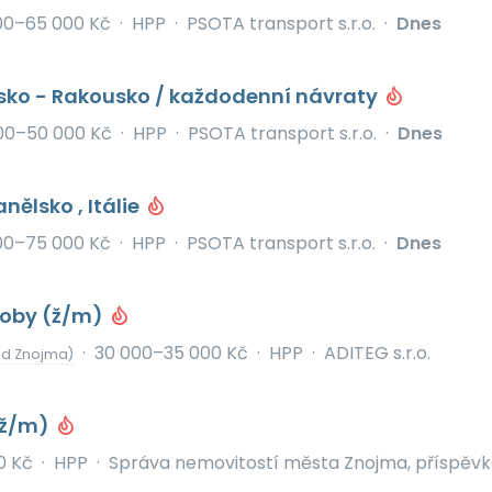
00–65 000 Kč
·
HPP
·
PSOTA transport s.r.o.
·
Dnes
esko - Rakousko / každodenní návraty
00–50 000 Kč
·
HPP
·
PSOTA transport s.r.o.
·
Dnes
nělsko , Itálie
00–75 000 Kč
·
HPP
·
PSOTA transport s.r.o.
·
Dnes
roby (ž/m)
·
30 000–35 000 Kč
·
HPP
·
ADITEG s.r.o.
od Znojma)
(ž/m)
0 Kč
·
HPP
·
Správa nemovitostí města Znojma, příspěv