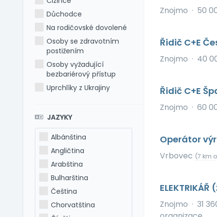
Cizince
Znojmo
·
50 0
Důchodce
Na rodičovské dovolené
Osoby se zdravotním
Řidič C+E Č
postižením
Znojmo
·
40 0
Osoby vyžadující
bezbariérový přístup
Uprchlíky z Ukrajiny
Řidič C+E Špa
Znojmo
·
60 0
JAZYKY
Albánština
Operátor vý
Angličtina
Vrbovec
(7 km 
Arabština
Bulharština
ELEKTRIKÁŘ 
Čeština
Znojmo
·
31 36
Chorvatština
organizace