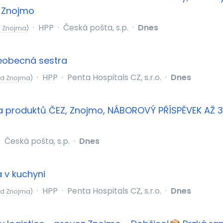
, Znojmo
·
HPP
·
Česká pošta, s.p.
·
Dnes
d Znojma)
eobecná sestra
·
HPP
·
Penta Hospitals CZ, s.r.o.
·
Dnes
od Znojma)
a produktů ČEZ, Znojmo, NÁBOROVÝ PŘÍSPĚVEK AŽ 
·
Česká pošta, s.p.
·
Dnes
 v kuchyni
·
HPP
·
Penta Hospitals CZ, s.r.o.
·
Dnes
od Znojma)