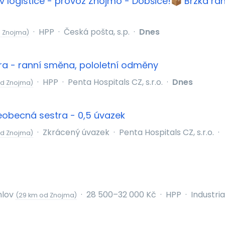
v logistice - provoz Znojmo - Dobšice!📦 Brzká ran
·
HPP
·
Česká pošta, s.p.
·
Dnes
d Znojma)
tra - ranní směna, pololetní odměny
·
HPP
·
Penta Hospitals CZ, s.r.o.
·
Dnes
od Znojma)
eobecná sestra - 0,5 úvazek
·
Zkrácený úvazek
·
Penta Hospitals CZ, s.r.o.
·
od Znojma)
mlov
·
28 500–32 000 Kč
·
HPP
·
Industrial
(29 km od Znojma)