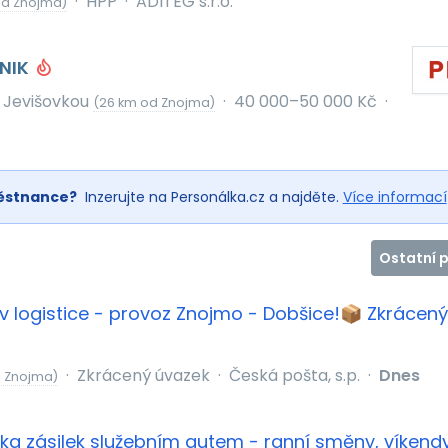
·
HPP
·
ADITEG s.r.o.
od Znojma)
NIK
 Jevišovkou
·
40 000–50 000 Kč
·
(26 km od Znojma)
ěstnance?
Inzerujte na Personálka.cz a najděte.
Více informací
Ostatní 
v logistice - provoz Znojmo - Dobšice!📦 Zkrácený
·
Zkrácený úvazek
·
Česká pošta, s.p.
·
Dnes
d Znojma)
ka zásilek služebním autem - ranní směny, víkend