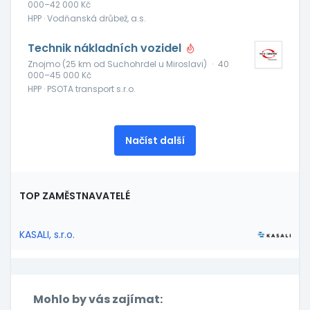
000–42 000 Kč
HPP · Vodňanská drůbež, a.s.
Technik nákladních vozidel
Znojmo (25 km od Suchohrdel u Miroslavi)
·
40
000–45 000 Kč
HPP · PSOTA transport s.r.o.
Načíst další
TOP ZAMĚSTNAVATELÉ
KASALI, s.r.o.
Mohlo by vás zajímat: