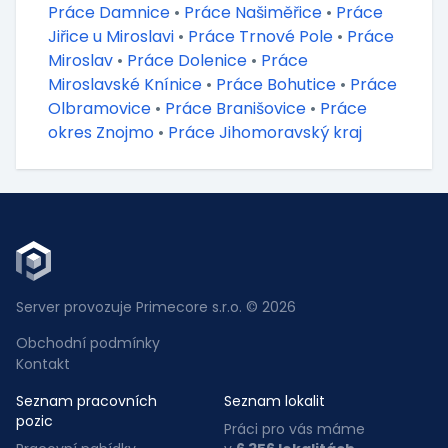
Práce Damnice
•
Práce Našiměřice
•
Práce
Jiřice u Miroslavi
•
Práce Trnové Pole
•
Práce
Miroslav
•
Práce Dolenice
•
Práce
Miroslavské Knínice
•
Práce Bohutice
•
Práce
Olbramovice
•
Práce Branišovice
•
Práce
okres Znojmo
•
Práce Jihomoravský kraj
Server provozuje Primecore s.r.o. © 2026
Obchodní podmínky
Kontakt
Seznam pracovních
Seznam lokalit
pozic
Práci pro vás máme