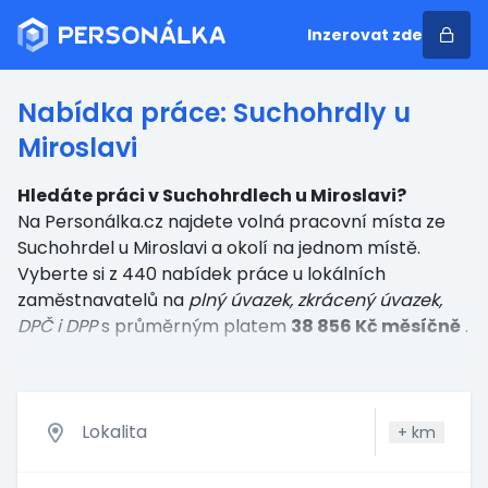
Inzerovat zde
Nabídka práce: Suchohrdly u
Miroslavi
Hledáte práci v Suchohrdlech u Miroslavi?
Na Personálka.cz najdete volná pracovní místa ze
Suchohrdel u Miroslavi a okolí na jednom místě.
Vyberte si z 440 nabídek práce u lokálních
zaměstnavatelů
na
plný úvazek, zkrácený úvazek,
DPČ i DPP
s průměrným platem
38 856 Kč měsíčně
.
+
km