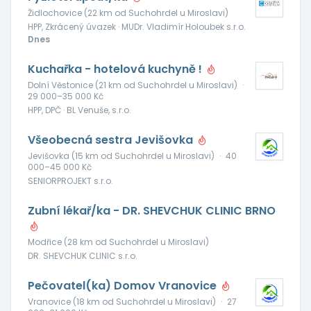
Židlochovice (22 km od Suchohrdel u Miroslavi)
HPP, Zkrácený úvazek · MUDr. Vladimír Holoubek s.r.o.
Dnes
Kuchařka - hotelová kuchyně !
Dolní Věstonice (21 km od Suchohrdel u Miroslavi)
·
29 000–35 000 Kč
HPP, DPČ · BL Venuše, s.r.o.
Všeobecná sestra Jevišovka
Jevišovka (15 km od Suchohrdel u Miroslavi)
·
40
000–45 000 Kč
SENIORPROJEKT s.r.o.
Zubní lékař/ka - DR. SHEVCHUK CLINIC BRNO
Modřice (28 km od Suchohrdel u Miroslavi)
DR. SHEVCHUK CLINIC s.r.o.
Pečovatel(ka) Domov Vranovice
Vranovice (18 km od Suchohrdel u Miroslavi)
·
27