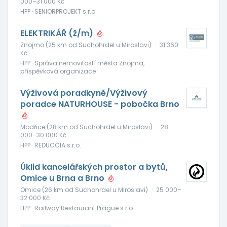
000–31 000 Kč
HPP · SENIORPROJEKT s.r.o.
ELEKTRIKÁŘ (ž/m)
Znojmo (25 km od Suchohrdel u Miroslavi)
·
31 360
Kč
HPP · Správa nemovitostí města Znojma,
příspěvková organizace
Výživová poradkyně/Výživový
poradce NATURHOUSE - pobočka Brno
Modřice (28 km od Suchohrdel u Miroslavi)
·
28
000–30 000 Kč
HPP · REDUCCIA s.r.o.
Úklid kancelářských prostor a bytů,
Omice u Brna a Brno
Omice (26 km od Suchohrdel u Miroslavi)
·
25 000–
32 000 Kč
HPP · Railway Restaurant Prague s.r.o.