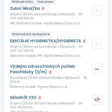
Možnost růstu
I bez praxe
Zubní lékař/ka
Znojmo (25 km od Suchohrdel u Miroslavi)
·
60
000–160 000 Kč
HPP, Zkrácený úvazek · Havlík Dental Clinic s.r.o.
Dlouhodobá spolupráce
DENTÁLNÍ HYGIENISTKA/HYGIENISTA
Znojmo (25 km od Suchohrdel u Miroslavi)
·
70
000–100 000 Kč
Zkrácený úvazek, HPP · Havlík Dental Clinic s.r.o.
Výdejna zdravotnických potřeb
Pasohlávky (ž/m)
Pasohlávky (14 km od Suchohrdel u Miroslavi)
·
12
000 Kč
Zkrácený úvazek · Ergona Opava s.r.o.
Skladník VZV
Znojmo (25 km od Suchohrdel u Miroslavi)
·
30
000–33 000 Kč