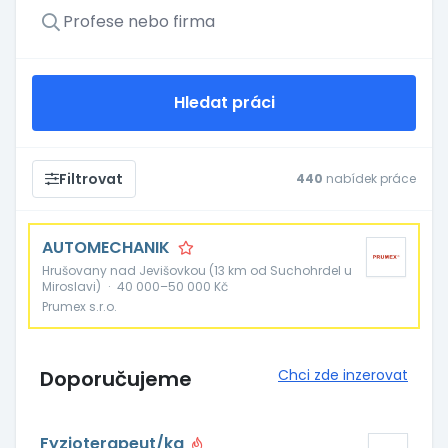
Hledat práci
Filtrovat
440
nabídek práce
AUTOMECHANIK
Hrušovany nad Jevišovkou (13 km od Suchohrdel u
Miroslavi)
·
40 000–50 000 Kč
Prumex s.r.o.
Doporučujeme
Chci zde inzerovat
Fyzioterapeut/ka