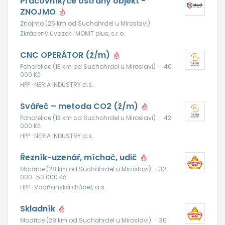
Pracovník/ce ostrahy objekt -
ZNOJMO
Znojmo (25 km od Suchohrdel u Miroslavi)
Zkrácený úvazek · MONIT plus, s.r.o.
CNC OPERÁTOR (ž/m)
Pohořelice (13 km od Suchohrdel u Miroslavi)
·
40
000 Kč
HPP · NERIA INDUSTRY a.s.
Svářeč – metoda CO2 (ž/m)
Pohořelice (13 km od Suchohrdel u Miroslavi)
·
42
000 Kč
HPP · NERIA INDUSTRY a.s.
Řezník-uzenář, míchač, udič
Modřice (28 km od Suchohrdel u Miroslavi)
·
32
000–50 000 Kč
HPP · Vodňanská drůbež, a.s.
Skladník
Modřice (28 km od Suchohrdel u Miroslavi)
·
30