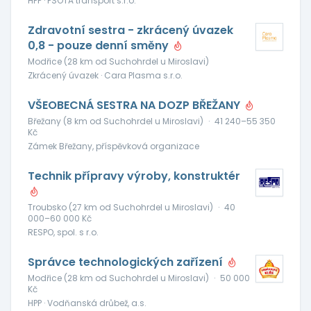
HPP · PSOTA transport s.r.o.
Zdravotní sestra - zkrácený úvazek
0,8 - pouze denní směny
Modřice (28 km od Suchohrdel u Miroslavi)
Zkrácený úvazek · Cara Plasma s.r.o.
VŠEOBECNÁ SESTRA NA DOZP BŘEŽANY
Břežany (8 km od Suchohrdel u Miroslavi)
·
41 240–55 350
Kč
Zámek Břežany, příspěvková organizace
Technik přípravy výroby, konstruktér
Troubsko (27 km od Suchohrdel u Miroslavi)
·
40
000–60 000 Kč
RESPO, spol. s r.o.
Správce technologických zařízení
Modřice (28 km od Suchohrdel u Miroslavi)
·
50 000
Kč
HPP · Vodňanská drůbež, a.s.