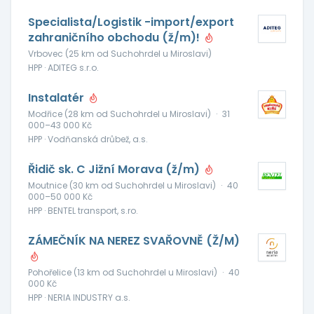
Specialista/Logistik -import/export
zahraničního obchodu (ž/m)!
Vrbovec (25 km od Suchohrdel u Miroslavi)
HPP · ADITEG s.r.o.
Instalatér
Modřice (28 km od Suchohrdel u Miroslavi)
·
31
000–43 000 Kč
HPP · Vodňanská drůbež, a.s.
Řidič sk. C Jižní Morava (ž/m)
Moutnice (30 km od Suchohrdel u Miroslavi)
·
40
000–50 000 Kč
HPP · BENTEL transport, s.ro.
ZÁMEČNÍK NA NEREZ SVAŘOVNĚ (Ž/M)
Pohořelice (13 km od Suchohrdel u Miroslavi)
·
40
000 Kč
HPP · NERIA INDUSTRY a.s.