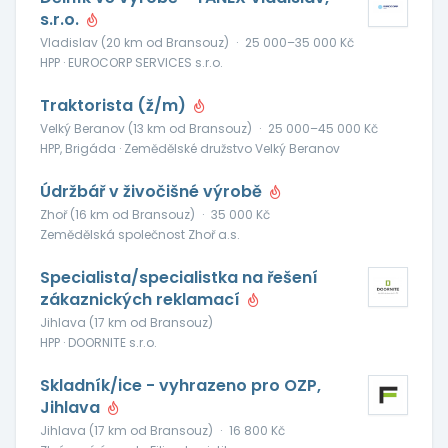
s.r.o.
Vladislav (20 km od Bransouz)
·
25 000–35 000 Kč
HPP · EUROCORP SERVICES s.r.o.
Traktorista (ž/m)
Velký Beranov (13 km od Bransouz)
·
25 000–45 000 Kč
HPP, Brigáda · Zemědělské družstvo Velký Beranov
Údržbář v živočišné výrobě
Zhoř (16 km od Bransouz)
·
35 000 Kč
Zemědělská společnost Zhoř a.s.
Specialista/specialistka na řešení
zákaznických reklamací
Jihlava (17 km od Bransouz)
HPP · DOORNITE s.r.o.
Skladník/ice - vyhrazeno pro OZP,
Jihlava
Jihlava (17 km od Bransouz)
·
16 800 Kč