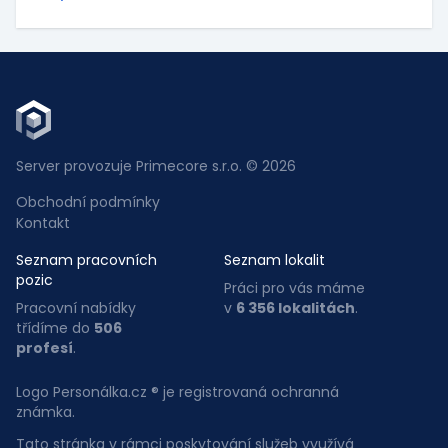
Server provozuje Primecore s.r.o. © 2026
Obchodní podmínky
Kontakt
Seznam pracovních
Seznam lokalit
pozic
Práci pro vás máme
Pracovní nabídky
v
6 356 lokalitách
.
třídíme do
506
profesí
.
Logo Personálka.cz ® je registrovaná ochranná
známka.
Tato stránka v rámci poskytování služeb využívá