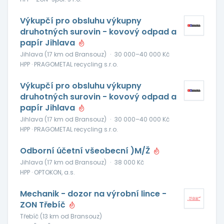
Výkupčí pro obsluhu výkupny
druhotných surovin - kovový odpad a
papír Jihlava
Jihlava (17 km od Bransouz)
·
30 000–40 000 Kč
HPP · PRAGOMETAL recycling s.r.o.
Výkupčí pro obsluhu výkupny
druhotných surovin - kovový odpad a
papír Jihlava
Jihlava (17 km od Bransouz)
·
30 000–40 000 Kč
HPP · PRAGOMETAL recycling s.r.o.
Odborní účetní všeobecní )M/Ž
Jihlava (17 km od Bransouz)
·
38 000 Kč
HPP · OPTOKON, a.s.
Mechanik - dozor na výrobní lince -
ZON Třebíč
Třebíč (13 km od Bransouz)