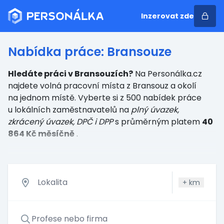
Inzerovat zde
Nabídka práce: Bransouze
Hledáte práci v Bransouzích?
Na Personálka.cz
najdete volná pracovní místa z Bransouz a okolí
na jednom místě. Vyberte si z 500 nabídek práce
u lokálních zaměstnavatelů
na
plný úvazek,
zkrácený úvazek, DPČ i DPP
s průměrným platem
40
864 Kč měsíčně
.
+
km