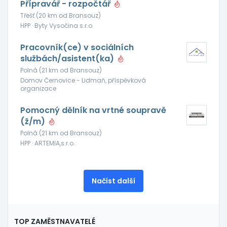
Přípravář - rozpočtář
Třešť (20 km od Bransouz)
HPP · Byty Vysočina s.r.o.
Pracovník(ce) v sociálních
službách/asistent(ka)
Polná (21 km od Bransouz)
Domov Černovice - Lidmaň, příspěvková
organizace
Pomocný dělník na vrtné soupravě
(ž/m)
Polná (21 km od Bransouz)
HPP · ARTEMIA,s.r.o.
Načíst další
TOP ZAMĚSTNAVATELÉ