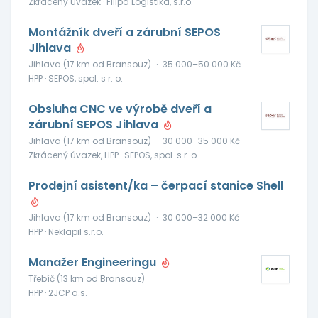
Zkrácený úvazek · Filipa Logistika, s.r.o.
Montážník dveří a zárubní SEPOS
Jihlava
Jihlava (17 km od Bransouz)
·
35 000–50 000 Kč
HPP · SEPOS, spol. s r. o.
Obsluha CNC ve výrobě dveří a
zárubní SEPOS Jihlava
Jihlava (17 km od Bransouz)
·
30 000–35 000 Kč
Zkrácený úvazek, HPP · SEPOS, spol. s r. o.
Prodejní asistent/ka – čerpací stanice Shell
Jihlava (17 km od Bransouz)
·
30 000–32 000 Kč
HPP · Neklapil s.r.o.
Manažer Engineeringu
Třebíč (13 km od Bransouz)
HPP · 2JCP a.s.