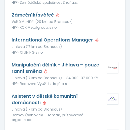
HPP · Zemědělská společnost Zhoř a.s.
Zámečník/svářeč
Velké Meziříčí (20 km od Bransouz)
HPP · KCK Metalgroup, s.r.o.
International Operations Manager
Jihlava (17 km od Bransouz)
HPP · XTUNING s.r.o.
Manipulační dělník - Jihlava – pouze
ranní směna
Jihlava (17 km od Bransouz)
·
34 000–37 000 Kč
HPP · Recovera Využití zdrojů a.s.
Asistent v dětské komunitní
domácnosti
Jihlava (17 km od Bransouz)
Domov Černovice - Lidmaň, příspěvková
organizace