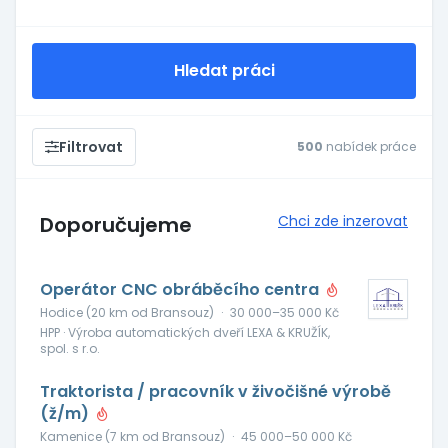
Hledat práci
Filtrovat
500
nabídek práce
Doporučujeme
Chci zde inzerovat
Operátor CNC obráběcího centra
Hodice (20 km od Bransouz)
·
30 000–35 000 Kč
HPP · Výroba automatických dveří LEXA & KRUŽÍK,
spol. s r.o.
Traktorista / pracovník v živočišné výrobě
(ž/m)
Kamenice (7 km od Bransouz)
·
45 000–50 000 Kč