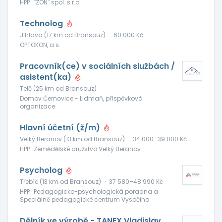
HPP · "ZON" spol. s r.o.
Technolog
Jihlava (17 km od Bransouz)
·
60 000 Kč
OPTOKON, a.s.
Pracovník(ce) v sociálních službách /
asistent(ka)
Telč (25 km od Bransouz)
Domov Černovice - Lidmaň, příspěvková
organizace
Hlavní účetní (ž/m)
Velký Beranov (13 km od Bransouz)
·
34 000–39 000 Kč
HPP · Zemědělské družstvo Velký Beranov
Psycholog
Třebíč (13 km od Bransouz)
·
37 580–48 990 Kč
HPP · Pedagogicko-psychologická poradna a
Speciálně pedagogické centrum Vysočina
Dělník ve výrobě - TANEX Vladislav,