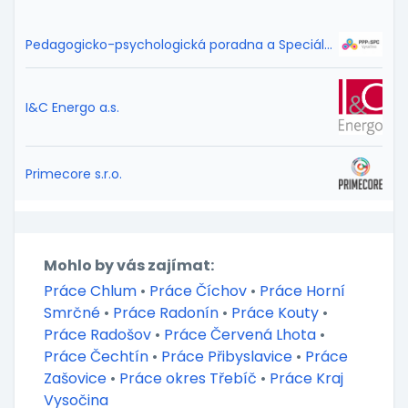
Pedagogicko-psychologická poradna a Speciálně pedagogické centrum Vysočina
I&C Energo a.s.
Primecore s.r.o.
Mohlo by vás zajímat:
Práce Chlum
•
Práce Číchov
•
Práce Horní
Smrčné
•
Práce Radonín
•
Práce Kouty
•
Práce Radošov
•
Práce Červená Lhota
•
Práce Čechtín
•
Práce Přibyslavice
•
Práce
Zašovice
•
Práce okres Třebíč
•
Práce Kraj
Vysočina