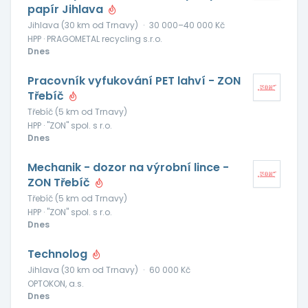
papír Jihlava
Jihlava (30 km od Trnavy)
·
30 000–40 000 Kč
HPP · PRAGOMETAL recycling s.r.o.
Dnes
Pracovník vyfukování PET lahví - ZON
Třebíč
Třebíč (5 km od Trnavy)
HPP · "ZON" spol. s r.o.
Dnes
Mechanik - dozor na výrobní lince -
ZON Třebíč
Třebíč (5 km od Trnavy)
HPP · "ZON" spol. s r.o.
Dnes
Technolog
Jihlava (30 km od Trnavy)
·
60 000 Kč
OPTOKON, a.s.
Dnes