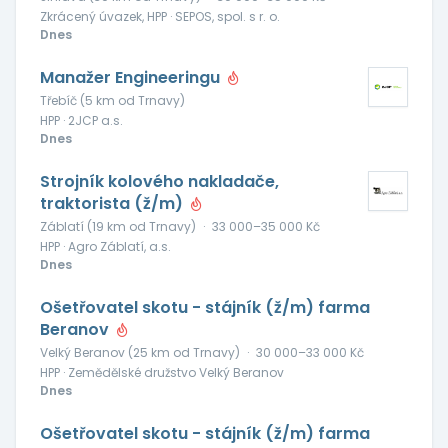
Zkrácený úvazek, HPP · SEPOS, spol. s r. o.
Dnes
Manažer Engineeringu
Třebíč (5 km od Trnavy)
HPP · 2JCP a.s.
Dnes
Strojník kolového nakladače,
traktorista (ž/m)
Záblatí (19 km od Trnavy)
·
33 000–35 000 Kč
HPP · Agro Záblatí, a.s.
Dnes
Ošetřovatel skotu - stájník (ž/m) farma
Beranov
Velký Beranov (25 km od Trnavy)
·
30 000–33 000 Kč
HPP · Zemědělské družstvo Velký Beranov
Dnes
Ošetřovatel skotu - stájník (ž/m) farma