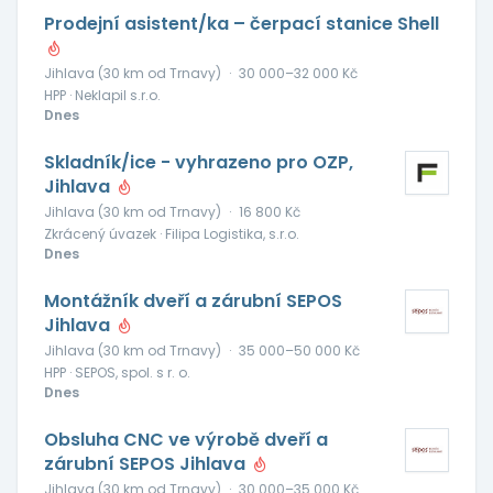
Prodejní asistent/ka – čerpací stanice Shell
Jihlava (30 km od Trnavy)
·
30 000–32 000 Kč
HPP · Neklapil s.r.o.
Dnes
Skladník/ice - vyhrazeno pro OZP,
Jihlava
Jihlava (30 km od Trnavy)
·
16 800 Kč
Zkrácený úvazek · Filipa Logistika, s.r.o.
Dnes
Montážník dveří a zárubní SEPOS
Jihlava
Jihlava (30 km od Trnavy)
·
35 000–50 000 Kč
HPP · SEPOS, spol. s r. o.
Dnes
Obsluha CNC ve výrobě dveří a
zárubní SEPOS Jihlava
Jihlava (30 km od Trnavy)
·
30 000–35 000 Kč