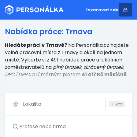
Inzerovat zde
Nabídka práce: Trnava
Hledáte práci v Trnavě?
Na Personálka.cz najdete
volná pracovní místa z Trnavy a okolí na jednom
místě. Vyberte si z 491 nabídek práce u lokálních
zaměstnavatelů
na
plný úvazek, zkrácený úvazek,
DPČ i DPP
s průměrným platem
41 417 Kč měsíčně
.
+
km