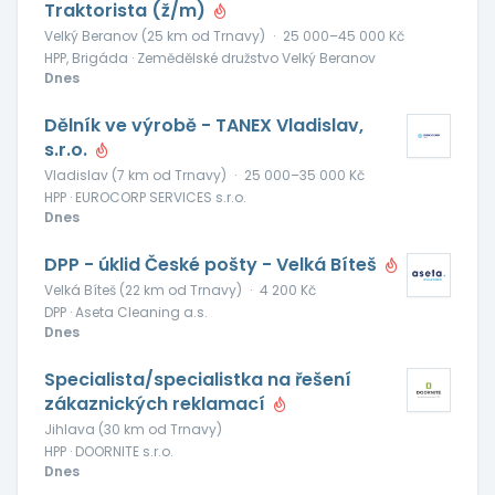
Traktorista (ž/m)
Velký Beranov (25 km od Trnavy)
·
25 000–45 000 Kč
HPP, Brigáda · Zemědělské družstvo Velký Beranov
Dnes
Dělník ve výrobě - TANEX Vladislav,
s.r.o.
Vladislav (7 km od Trnavy)
·
25 000–35 000 Kč
HPP · EUROCORP SERVICES s.r.o.
Dnes
DPP - úklid České pošty - Velká Bíteš
Velká Bíteš (22 km od Trnavy)
·
4 200 Kč
DPP · Aseta Cleaning a.s.
Dnes
Specialista/specialistka na řešení
zákaznických reklamací
Jihlava (30 km od Trnavy)
HPP · DOORNITE s.r.o.
Dnes