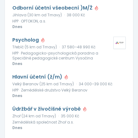
Odborní účetní všeobecní )M/Ž
Jihlava (30 km od Trnavy)
·
38 000 Kč
HPP · OPTOKON, a.s.
Dnes
Psycholog
Třebíč (5 km od Trnavy)
·
37 580–48 990 Kč
HPP · Pedagogicko-psychologická poradna a
Speciálně pedagogické centrum Vysočina
Dnes
Hlavní účetní (ž/m)
Velký Beranov (25 km od Trnavy)
·
34 000–39 000 Kč
HPP · Zemědělské družstvo Velký Beranov
Dnes
Údržbář v živočišné výrobě
Zhoř (24 km od Trnavy)
·
35 000 Kč
Zemědělská společnost Zhoř a.s.
Dnes