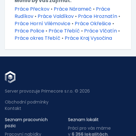
Mohlo by vás zajímat:
Práce Přeckov
•
Práce Nárameč
•
Práce
Rudíkov
•
Práce Valdíkov
•
Práce Hroznatín
•
Práce Horní Vilémovice
•
Práce Okřešice
•
Práce Police
•
Práce Třebíč
•
Práce Vlčatín
•
Práce okres Třebíč
•
Práce Kraj Vysočina
Server provozuje Primecore s.r.o. © 2026
Obchodní podmínky
Kontakt
Seznam pracovních
Seznam lokalit
pozic
Práci pro vás máme
Pracovní nabídky
v
6 356 lokalitách
.