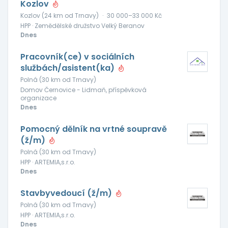
Kozlov
Kozlov (24 km od Trnavy)
·
30 000–33 000 Kč
HPP · Zemědělské družstvo Velký Beranov
Dnes
Pracovník(ce) v sociálních
službách/asistent(ka)
Polná (30 km od Trnavy)
Domov Černovice - Lidmaň, příspěvková
organizace
Dnes
Pomocný dělník na vrtné soupravě
(ž/m)
Polná (30 km od Trnavy)
HPP · ARTEMIA,s.r.o.
Dnes
Stavbyvedoucí (ž/m)
Polná (30 km od Trnavy)
HPP · ARTEMIA,s.r.o.
Dnes