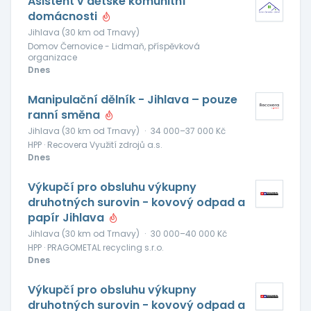
Asistent v dětské komunitní
domácnosti
Jihlava (30 km od Trnavy)
Domov Černovice - Lidmaň, příspěvková
organizace
Dnes
Manipulační dělník - Jihlava – pouze
ranní směna
Jihlava (30 km od Trnavy)
·
34 000–37 000 Kč
HPP · Recovera Využití zdrojů a.s.
Dnes
Výkupčí pro obsluhu výkupny
druhotných surovin - kovový odpad a
papír Jihlava
Jihlava (30 km od Trnavy)
·
30 000–40 000 Kč
HPP · PRAGOMETAL recycling s.r.o.
Dnes
Výkupčí pro obsluhu výkupny
druhotných surovin - kovový odpad a