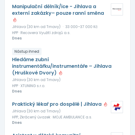
Manipulační dělník/ice - Jihlava a
externí zakázky– pouze ranní směna
Jihlava (30 km od Trnavy)
·
33 000–37 000 Kč
HPP · Recovera Využití zdrojů a.s.
Dnes
Nástup ihned
Hledáme zubní
instrumentářku/instrumentáře – Jihlava
(Hruškové Dvory)
Jihlava (30 km od Trnavy)
HPP · XTUNING s.r.o.
Dnes
Praktický lékař pro dospělé | Jihlava
Jihlava (30 km od Trnavy)
HPP, Zkrácený úvazek · MOJE AMBULANCE a.s.
Dnes