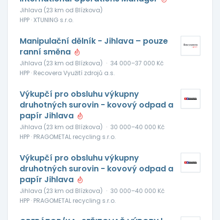
Jihlava (23 km od Blízkova)
HPP · XTUNING s.r.o.
Manipulační dělník - Jihlava – pouze
ranní směna
Jihlava (23 km od Blízkova)
·
34 000–37 000 Kč
HPP · Recovera Využití zdrojů a.s.
Výkupčí pro obsluhu výkupny
druhotných surovin - kovový odpad a
papír Jihlava
Jihlava (23 km od Blízkova)
·
30 000–40 000 Kč
HPP · PRAGOMETAL recycling s.r.o.
Výkupčí pro obsluhu výkupny
druhotných surovin - kovový odpad a
papír Jihlava
Jihlava (23 km od Blízkova)
·
30 000–40 000 Kč
HPP · PRAGOMETAL recycling s.r.o.