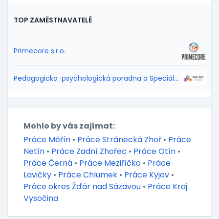
TOP ZAMĚSTNAVATELÉ
Primecore s.r.o.
Pedagogicko-psychologická poradna a Speciálně pedagogické centrum Vysočina
Mohlo by vás zajímat:
Práce Měřín
•
Práce Stránecká Zhoř
•
Práce
Netín
•
Práce Zadní Zhořec
•
Práce Otín
•
Práce Černá
•
Práce Meziříčko
•
Práce
Lavičky
•
Práce Chlumek
•
Práce Kyjov
•
Práce okres Žďár nad Sázavou
•
Práce Kraj
Vysočina