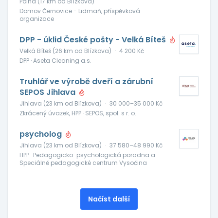
Polná (17 km od Blízkova)
Domov Černovice - Lidmaň, příspěvková
organizace
DPP - úklid České pošty - Velká Bíteš
Velká Bíteš (26 km od Blízkova)
·
4 200 Kč
DPP · Aseta Cleaning a.s.
Truhlář ve výrobě dveří a zárubní
SEPOS Jihlava
Jihlava (23 km od Blízkova)
·
30 000–35 000 Kč
Zkrácený úvazek, HPP · SEPOS, spol. s r. o.
psycholog
Jihlava (23 km od Blízkova)
·
37 580–48 990 Kč
HPP · Pedagogicko-psychologická poradna a
Speciálně pedagogické centrum Vysočina
Načíst další