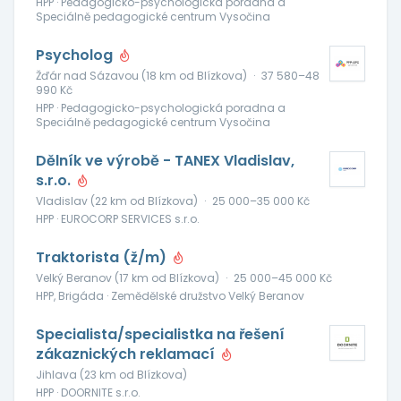
HPP · Pedagogicko-psychologická poradna a
Speciálně pedagogické centrum Vysočina
Psycholog
Žďár nad Sázavou (18 km od Blízkova)
·
37 580–48
990 Kč
HPP · Pedagogicko-psychologická poradna a
Speciálně pedagogické centrum Vysočina
Dělník ve výrobě - TANEX Vladislav,
s.r.o.
Vladislav (22 km od Blízkova)
·
25 000–35 000 Kč
HPP · EUROCORP SERVICES s.r.o.
Traktorista (ž/m)
Velký Beranov (17 km od Blízkova)
·
25 000–45 000 Kč
HPP, Brigáda · Zemědělské družstvo Velký Beranov
Specialista/specialistka na řešení
zákaznických reklamací
Jihlava (23 km od Blízkova)
HPP · DOORNITE s.r.o.