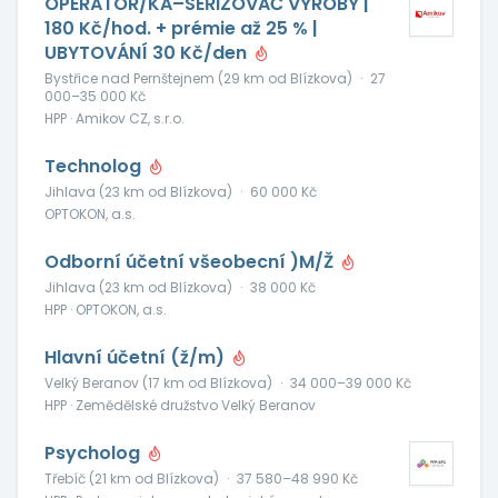
OPERÁTOR/KA–SEŘIZOVAČ VÝROBY |
180 Kč/hod. + prémie až 25 % |
UBYTOVÁNÍ 30 Kč/den
Bystřice nad Pernštejnem (29 km od Blízkova)
·
27
000–35 000 Kč
HPP · Amikov CZ, s.r.o.
Technolog
Jihlava (23 km od Blízkova)
·
60 000 Kč
OPTOKON, a.s.
Odborní účetní všeobecní )M/Ž
Jihlava (23 km od Blízkova)
·
38 000 Kč
HPP · OPTOKON, a.s.
Hlavní účetní (ž/m)
Velký Beranov (17 km od Blízkova)
·
34 000–39 000 Kč
HPP · Zemědělské družstvo Velký Beranov
Psycholog
Třebíč (21 km od Blízkova)
·
37 580–48 990 Kč