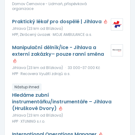
Domov Černovice - Lidmaň, příspěvková
organizace
Praktický lékař pro dospělé | Jihlava
Jihlava (23 km od Blízkova)
HPP, Zkrácený úvazek · MOJE AMBULANCE a.s.
Manipulační dělník/ice - Jihlava a
externí zakázky– pouze ranní směna
Jihlava (23 km od Blízkova)
·
33 000–37 000 Kč
HPP · Recovera Využití zdrojů a.s.
Nástup ihned
Hledáme zubní
instrumentářku/instrumentáře – Jihlava
(Hruškové Dvory)
Jihlava (23 km od Blízkova)
HPP · XTUNING s.r.o.
International Operations Manager