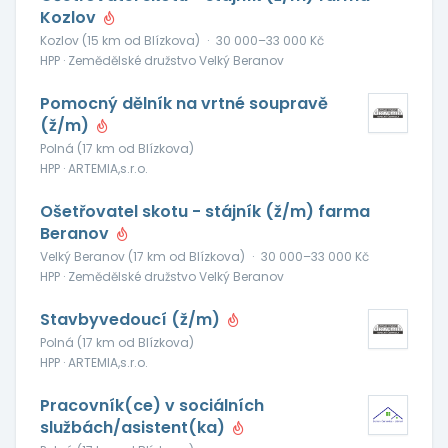
Kozlov
Kozlov (15 km od Blízkova)
·
30 000–33 000 Kč
HPP · Zemědělské družstvo Velký Beranov
Pomocný dělník na vrtné soupravě
(ž/m)
Polná (17 km od Blízkova)
HPP · ARTEMIA,s.r.o.
Ošetřovatel skotu - stájník (ž/m) farma
Beranov
Velký Beranov (17 km od Blízkova)
·
30 000–33 000 Kč
HPP · Zemědělské družstvo Velký Beranov
Stavbyvedoucí (ž/m)
Polná (17 km od Blízkova)
HPP · ARTEMIA,s.r.o.
Pracovník(ce) v sociálních
službách/asistent(ka)