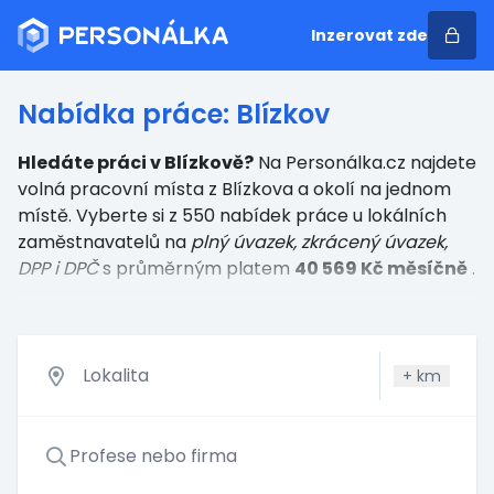
Inzerovat zde
Nabídka práce: Blízkov
Hledáte práci v Blízkově?
Na Personálka.cz najdete
volná pracovní místa z Blízkova a okolí na jednom
místě. Vyberte si z 550 nabídek práce u lokálních
zaměstnavatelů
na
plný úvazek, zkrácený úvazek,
DPP i DPČ
s průměrným platem
40 569 Kč měsíčně
.
+
km