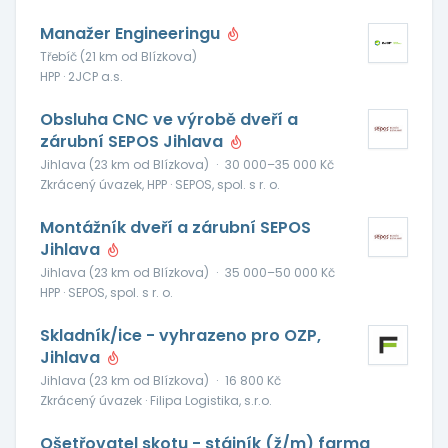
Manažer Engineeringu
Třebíč (21 km od Blízkova)
HPP · 2JCP a.s.
Obsluha CNC ve výrobě dveří a
zárubní SEPOS Jihlava
Jihlava (23 km od Blízkova)
·
30 000–35 000 Kč
Zkrácený úvazek, HPP · SEPOS, spol. s r. o.
Montážník dveří a zárubní SEPOS
Jihlava
Jihlava (23 km od Blízkova)
·
35 000–50 000 Kč
HPP · SEPOS, spol. s r. o.
Skladník/ice - vyhrazeno pro OZP,
Jihlava
Jihlava (23 km od Blízkova)
·
16 800 Kč
Zkrácený úvazek · Filipa Logistika, s.r.o.
Ošetřovatel skotu - stájník (ž/m) farma