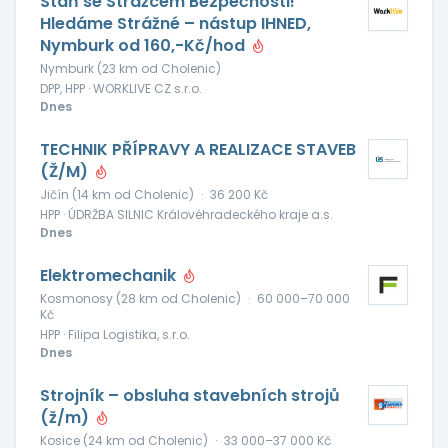
Staň se Strážcem Bezpečnosti!
Hledáme Strážné – nástup IHNED,
Nymburk od 160,-Kč/hod
Nymburk (23 km od Cholenic)
DPP, HPP · WORKLIVE CZ s.r.o.
Dnes
TECHNIK PŘÍPRAVY A REALIZACE STAVEB
(Ž/M)
Jičín (14 km od Cholenic)
·
36 200 Kč
HPP · ÚDRŽBA SILNIC Královéhradeckého kraje a.s.
Dnes
Elektromechanik
Kosmonosy (28 km od Cholenic)
·
60 000–70 000
Kč
HPP · Filipa Logistika, s.r.o.
Dnes
Strojník – obsluha stavebních strojů
(ž/m)
Kosice (24 km od Cholenic)
·
33 000–37 000 Kč