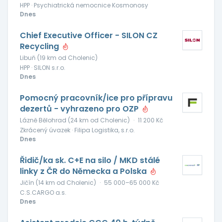
HPP · Psychiatrická nemocnice Kosmonosy
Dnes
Chief Executive Officer - SILON CZ
Recycling
Libuň (19 km od Cholenic)
HPP · SILON s.r.o.
Dnes
Pomocný pracovník/ice pro přípravu
dezertů - vyhrazeno pro OZP
Lázně Bělohrad (24 km od Cholenic)
·
11 200 Kč
Zkrácený úvazek · Filipa Logistika, s.r.o.
Dnes
Řidič/ka sk. C+E na silo / MKD stálé
linky z ČR do Německa a Polska
Jičín (14 km od Cholenic)
·
55 000–65 000 Kč
C.S.CARGO a.s.
Dnes