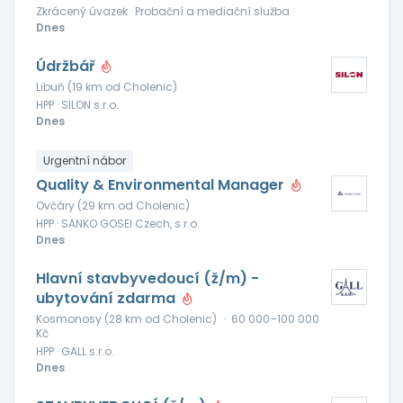
Zkrácený úvazek · Probační a mediační služba
Dnes
Údržbář
Libuň (19 km od Cholenic)
HPP · SILON s.r.o.
Dnes
Urgentní nábor
Quality & Environmental Manager
Ovčáry (29 km od Cholenic)
HPP · SANKO GOSEI Czech, s.r.o.
Dnes
Hlavní stavbyvedoucí (ž/m) -
ubytování zdarma
Kosmonosy (28 km od Cholenic)
·
60 000–100 000
Kč
HPP · GALL s.r.o.
Dnes