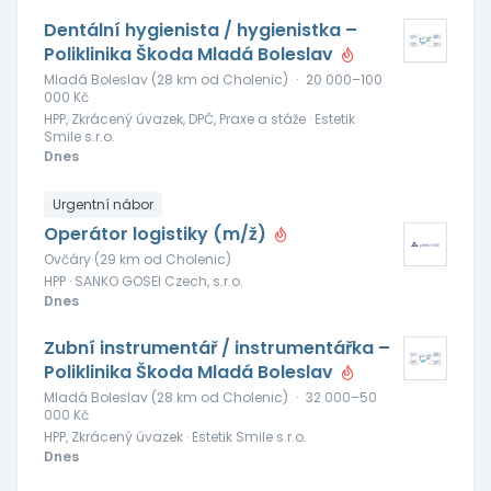
Dentální hygienista / hygienistka –
Poliklinika Škoda Mladá Boleslav
Mladá Boleslav (28 km od Cholenic)
·
20 000–100
000 Kč
HPP, Zkrácený úvazek, DPČ, Praxe a stáže · Estetik
Smile s.r.o.
Dnes
Urgentní nábor
Operátor logistiky (m/ž)
Ovčáry (29 km od Cholenic)
HPP · SANKO GOSEI Czech, s.r.o.
Dnes
Zubní instrumentář / instrumentářka –
Poliklinika Škoda Mladá Boleslav
Mladá Boleslav (28 km od Cholenic)
·
32 000–50
000 Kč
HPP, Zkrácený úvazek · Estetik Smile s.r.o.
Dnes