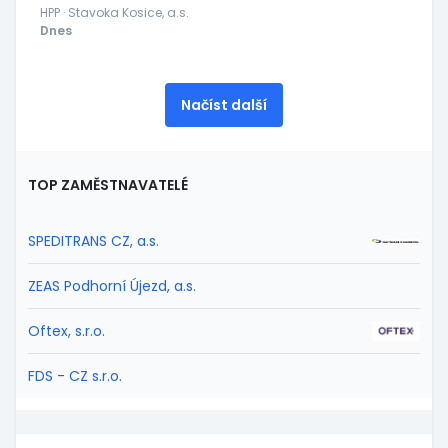
HPP · Stavoka Kosice, a.s.
Dnes
Načíst další
TOP ZAMĚSTNAVATELÉ
SPEDITRANS CZ, a.s.
ZEAS Podhorní Újezd, a.s.
Oftex, s.r.o.
FDS - CZ s.r.o.