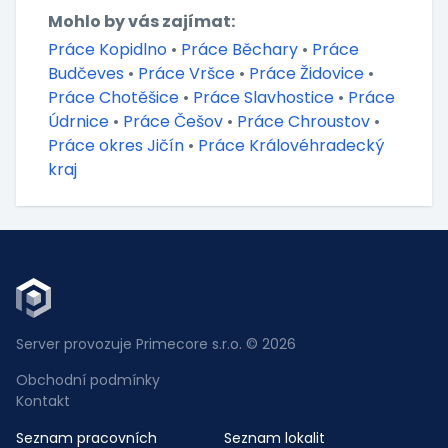
Mohlo by vás zajímat:
Práce Kopidlno
•
Práce Běchary
•
Práce
Budčeves
•
Práce Vršce
•
Práce Židovice
•
Práce Chotěšice
•
Práce Slavhostice
•
Práce
Údrnice
•
Práce Češov
•
Práce Chroustov
•
Práce okres Jičín
•
Práce Královéhradecký
kraj
Server provozuje Primecore s.r.o. © 2026
Obchodní podmínky
Kontakt
Seznam pracovních
Seznam lokalit