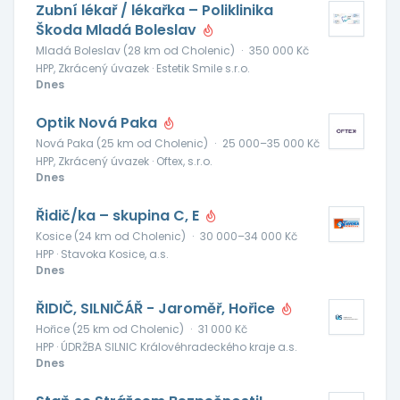
Zubní lékař / lékařka – Poliklinika
Škoda Mladá Boleslav
Mladá Boleslav (28 km od Cholenic)
·
350 000 Kč
HPP, Zkrácený úvazek · Estetik Smile s.r.o.
Dnes
Optik Nová Paka
Nová Paka (25 km od Cholenic)
·
25 000–35 000 Kč
HPP, Zkrácený úvazek · Oftex, s.r.o.
Dnes
Řidič/ka – skupina C, E
Kosice (24 km od Cholenic)
·
30 000–34 000 Kč
HPP · Stavoka Kosice, a.s.
Dnes
ŘIDIČ, SILNIČÁŘ - Jaroměř, Hořice
Hořice (25 km od Cholenic)
·
31 000 Kč
HPP · ÚDRŽBA SILNIC Královéhradeckého kraje a.s.
Dnes