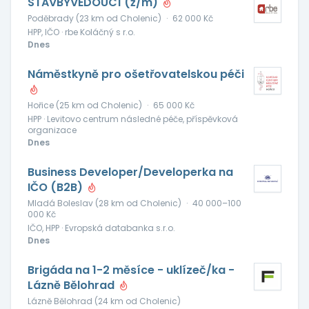
STAVBYVEDOUCÍ (ž/m)
Poděbrady (23 km od Cholenic)
·
62 000 Kč
HPP, IČO · rbe Koláčný s r.o.
Dnes
Náměstkyně pro ošetřovatelskou péči
Hořice (25 km od Cholenic)
·
65 000 Kč
HPP · Levitovo centrum následné péče, příspěvková
organizace
Dnes
Business Developer/Developerka na
IČO (B2B)
Mladá Boleslav (28 km od Cholenic)
·
40 000–100
000 Kč
IČO, HPP · Evropská databanka s.r.o.
Dnes
Brigáda na 1-2 měsíce - uklízeč/ka -
Lázně Bělohrad
Lázně Bělohrad (24 km od Cholenic)