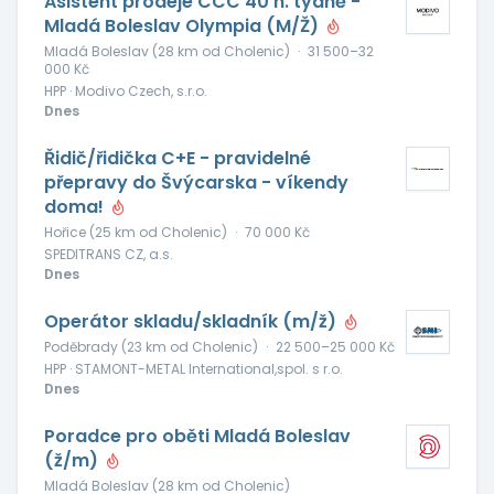
Asistent prodeje CCC 40 h. týdně -
Mladá Boleslav Olympia (M/Ž)
Mladá Boleslav (28 km od Cholenic)
·
31 500–32
000 Kč
HPP · Modivo Czech, s.r.o.
Dnes
Řidič/řidička C+E - pravidelné
přepravy do Švýcarska - víkendy
doma!
Hořice (25 km od Cholenic)
·
70 000 Kč
SPEDITRANS CZ, a.s.
Dnes
Operátor skladu/skladník (m/ž)
Poděbrady (23 km od Cholenic)
·
22 500–25 000 Kč
HPP · STAMONT-METAL International,spol. s r.o.
Dnes
Poradce pro oběti Mladá Boleslav
(ž/m)
Mladá Boleslav (28 km od Cholenic)