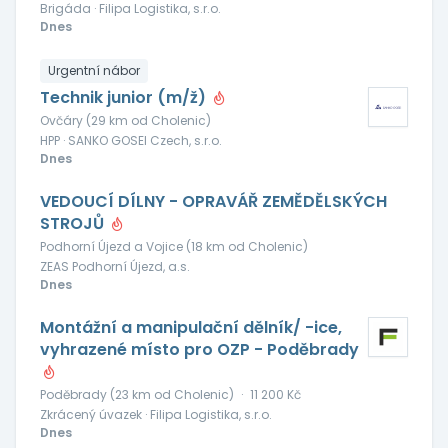
Brigáda · Filipa Logistika, s.r.o.
Dnes
Urgentní nábor
Technik junior (m/ž)
Ovčáry (29 km od Cholenic)
HPP · SANKO GOSEI Czech, s.r.o.
Dnes
VEDOUCÍ DÍLNY - OPRAVÁŘ ZEMĚDĚLSKÝCH
STROJŮ
Podhorní Újezd a Vojice (18 km od Cholenic)
ZEAS Podhorní Újezd, a.s.
Dnes
Montážní a manipulační dělník/ -ice,
vyhrazené místo pro OZP - Poděbrady
Poděbrady (23 km od Cholenic)
·
11 200 Kč
Zkrácený úvazek · Filipa Logistika, s.r.o.
Dnes