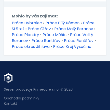
Mohlo by vás zajímat:
Práce Hybrálec
•
Práce Bílý Kámen
•
Práce
Střítež
•
Práce Čížov
•
Práce Malý Beranov
•
Práce Plandry
•
Práce Měšín
•
Práce Velký
Beranov
•
Práce Rantířov
•
Práce Rančířov
•
Práce okres Jihlava
•
Práce Kraj Vysočina
Server provozuje Primecore s.r.o. © 2026
Obchodní podmínky
Kontakt