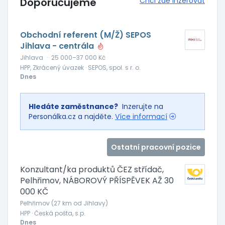
Doporučujeme
Chci zde inzerovat
Obchodní referent (M/Ž) SEPOS
Jihlava - centrála
Jihlava
·
25 000–37 000 Kč
HPP, Zkrácený úvazek · SEPOS, spol. s r. o.
Dnes
Hledáte zaměstnance?
Inzerujte na
Personálka.cz a najděte.
Více informací
Ostatní pracovní pozice
Konzultant/ka produktů ČEZ střídač,
Pelhřimov, NÁBOROVÝ PŘÍSPĚVEK AŽ 30
000 KČ
Pelhřimov (27 km od Jihlavy)
HPP · Česká pošta, s.p.
Dnes