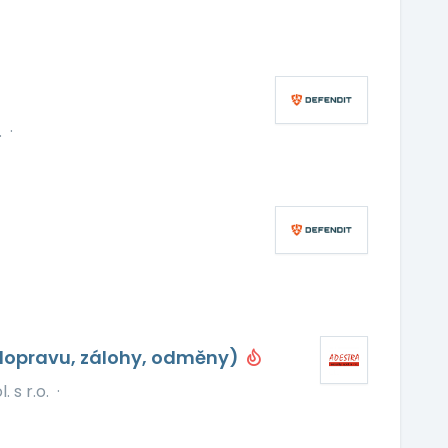
.
·
dopravu, zálohy, odměny)
 s r.o.
·