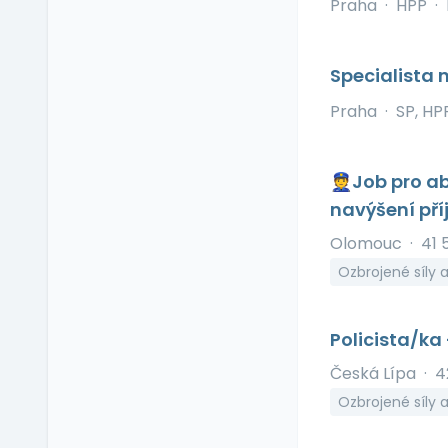
Nadstandardní
Praha
·
HPP
·
zdravotní péče
Naturální výhody
Specialista 
Notebook
Občerstvení na
Praha
·
SP, HP
pracovišti
Pitný režim
👮Job pro ab
Předškolní zařízení
navýšení pří
Příspěvek na dopravu
Příspěvek na
Olomouc
·
41 
dovolenou
Ozbrojené síly
Příspěvek na penzijní
připojištění
Příspěvek na
Policista/ka
soukromé životní
Česká Lípa
·
4
pojištění
Ozbrojené síly 
Příspěvek na
ubytování