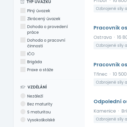
Příbor
·
16 80
TYP ÚVAZKU
Ozbrojené síly 
Plný úvazek
Zkrácený úvazek
Dohoda o provedení
Pracovník os
práce
Ostrava
·
16 8
Dohoda o pracovní
Ozbrojené síly
činnosti
IČO
Brigáda
Pracovník os
Praxe a stáže
Třinec
·
10 500
Ozbrojené síly 
VZDĚLÁNÍ
Nezáleží
Odpolední o
Bez maturity
Kamenice
·
Br
S maturitou
Ozbrojené síly 
Vysokoškolské