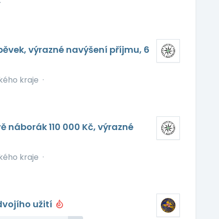
·
pěvek, výrazné navýšení příjmu, 6
ckého kraje
·
vě náborák 110 000 Kč, výrazné
ckého kraje
·
vojího užití