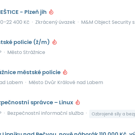
EŠTICE - Plzeň jih
200–22 400 Kč
·
Zkrácený úvazek
·
M&M Object Security s.
tské policie (ž/m)
P
·
Město Strážnice
ážnice městské policie
nad Labem
·
Město Dvůr Králové nad Labem
pečnostní správce – Linux
P
·
Bezpečnostní informační služba
·
Ozbrojené síly a bez
v Lipníku nad Bečvou, nově náborák 110 000 Kč, v