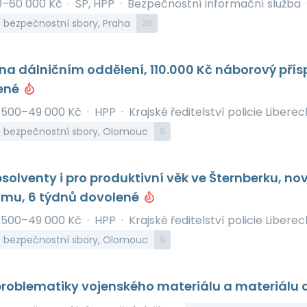
0–60 000 Kč
·
SP, HPP
·
Bezpečnostní informační služba
a bezpečnostní sbory, Praha
25
 na dálničním oddělení, 110.000 Kč náborový přís
ené
 500–49 000 Kč
·
HPP
·
Krajské ředitelství policie Libere
 a bezpečnostní sbory, Olomouc
9
solventy i pro produktivní věk ve Šternberku, no
jmu, 6 týdnů dovolené
 500–49 000 Kč
·
HPP
·
Krajské ředitelství policie Libere
 a bezpečnostní sbory, Olomouc
9
problematiky vojenského materiálu a materiálu d