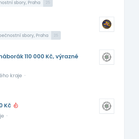
nostní sbory, Praha
25
pečnostní sbory, Praha
25
náborák 110 000 Kč, výrazné
kého kraje
·
00 Kč
je
·