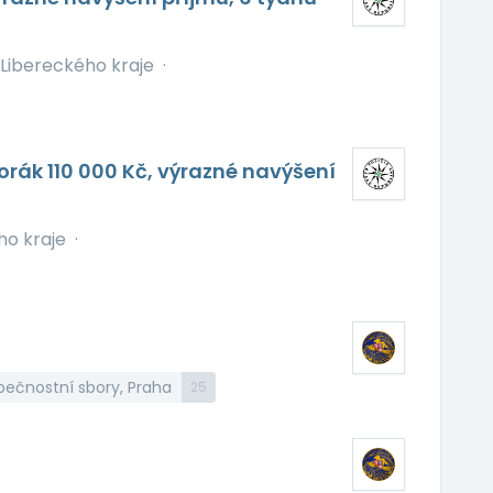
e Libereckého kraje
·
orák 110 000 Kč, výrazné navýšení
ho kraje
·
pečnostní sbory, Praha
25