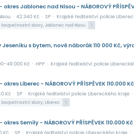
 - okres Jablonec nad Nisou - NÁBOROVÝ PŘÍSPĚV
Nisou
·
42 340 Kč
·
SP
·
Krajské ředitelství policie Libere
a bezpečnostní sbory, Jablonec nad Nisou
3
v Jeseníku s bytem, nově náborák 110 000 Kč, výr
00–49 000 Kč
·
HPP
·
Krajské ředitelství policie Liberecké
 - okres Liberec - NÁBOROVÝ PŘÍSPĚVEK 110.000 K
40 Kč
·
SP
·
Krajské ředitelství policie Libereckého kraje
·
a bezpečnostní sbory, Liberec
5
 - okres Semily - NÁBOROVÝ PŘÍSPĚVEK 110.000 K
0 Kč
·
SP
·
Krajské ředitelství policie Libereckého kraje
·