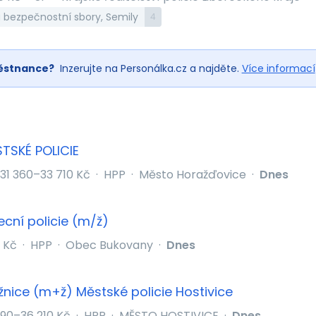
a bezpečnostní sbory, Semily
4
ěstnance?
Inzerujte na Personálka.cz a najděte.
Více informací
TSKÉ POLICIE
31 360–33 710 Kč
·
HPP
·
Město Horažďovice
·
Dnes
ecní policie (m/ž)
 Kč
·
HPP
·
Obec Bukovany
·
Dnes
žnice (m+ž) Městské policie Hostivice
190–36 210 Kč
·
HPP
·
MĚSTO HOSTIVICE
·
Dnes