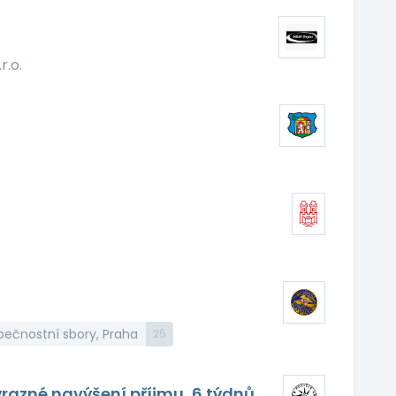
r.o.
pečnostní sbory, Praha
25
ýrazné navýšení příjmu, 6 týdnů