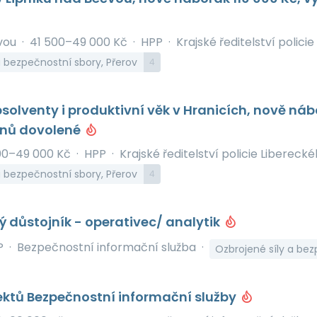
čvou
·
41 500–49 000 Kč
·
HPP
·
Krajské ředitelství polici
a bezpečnostní sbory, Přerov
4
solventy i produktivní věk v Hranicích, nově náb
dnů dovolené
00–49 000 Kč
·
HPP
·
Krajské ředitelství policie Liberecké
a bezpečnostní sbory, Přerov
4
 důstojník - operativec/ analytik
P
·
Bezpečnostní informační služba
·
Ozbrojené síly a bez
ektů Bezpečnostní informační služby