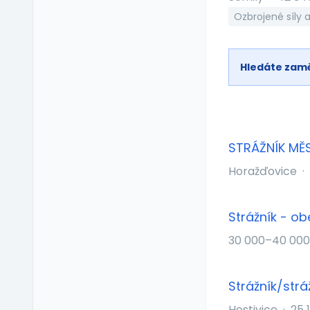
Ozbrojené síly 
Vzdělávací kurzy a
školení
Zaměstnanecké
půjčky
Hledáte zam
Závodní stravování
Zvláštní prémie
STRÁŽNÍK MĚS
Horažďovice
·
Strážník - ob
30 000–40 000
Strážník/strá
Hostivice
·
25 