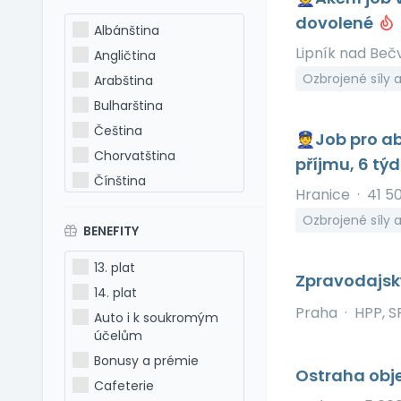
dovolené
Albánština
Lipník nad Be
Angličtina
Ozbrojené síly 
Arabština
Bulharština
Čeština
👮Job pro ab
Chorvatština
příjmu, 6 tý
Čínština
Hranice
·
41 5
Estonština
Ozbrojené síly 
BENEFITY
Francouzština
Hebrejština
13. plat
Zpravodajský
Holandština
14. plat
Italština
Praha
·
HPP, S
Auto i k soukromým
Japonština
účelům
Latina
Bonusy a prémie
Ostraha obj
Litevština
Cafeterie