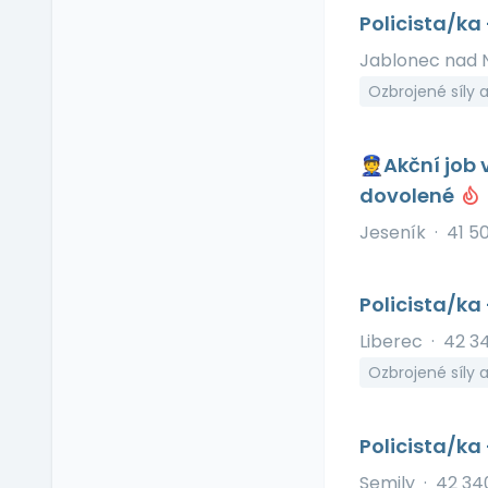
Příspěvek na volný čas
Policista/ka
Příspěvek na
vzdělávání
Jablonec nad 
Profesní/osobní kouč
Ozbrojené síly 
Provize z prodeje
Pružná pracovní doba
👮Akční job 
Rekreace ve firemním
dovolené
zařízení
Relax zóna
Jeseník
·
41 5
Sick days
Stravenkový paušál
Policista/ka
Stravenky
Liberec
·
42 3
Ubytování
Ozbrojené síly 
V zahraničí
Vlastní organizace
práce
Policista/ka
Výrobky a služby se
Semily
·
42 34
slevou