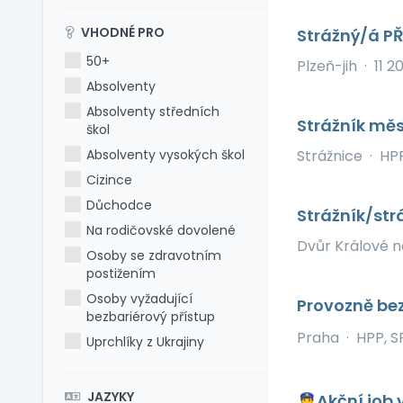
VHODNÉ PRO
Strážný/á PŘ
50+
Plzeň-jih
·
11 
Absolventy
Absolventy středních
Strážník měs
škol
Absolventy vysokých škol
Strážnice
·
HP
Cizince
Důchodce
Strážník/str
Na rodičovské dovolené
Dvůr Králové 
Osoby se zdravotním
postižením
Osoby vyžadující
Provozně bez
bezbariérový přístup
Praha
·
HPP, S
Uprchlíky z Ukrajiny
JAZYKY
👮Akční job 