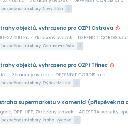
0–22 400 Kč
·
Zkrácený úvazek
·
DEFENDIT CORDIS s.r.o.
·
a bezpečnostní sbory, Nový Jičín
3
trahy objektů, vyhrazeno pro OZP! Ostrava
00–22 400 Kč
·
Zkrácený úvazek
·
DEFENDIT CORDIS s.r.o
 a bezpečnostní sbory, Ostrava-město
3
trahy objektů, vyhrazeno pro OZP! Třinec
 Kč
·
Zkrácený úvazek
·
DEFENDIT CORDIS s.r.o.
·
a bezpečnostní sbory, Frýdek-Místek
2
straha supermarketu v Kamenici (příspěvek na 
igáda, DPP, HPP, Zkrácený úvazek
·
ADESTRA security, spol.
a bezpečnostní sbory, Praha-východ
3