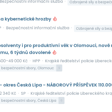
Bezpečnostní informační služba
·
Ozbrojené síly a bezpeč
na kybernetické hrozby
P
·
Bezpečnostní informační služba
·
Ozbrojené síly a bez
solventy i pro produktivní věk v Olomouci, nově 
jmu, 6 týdnů dovolené
500–49 000 Kč
·
HPP
·
Krajské ředitelství policie Liberec
 a bezpečnostní sbory, Olomouc
9
 - okres Česká Lípa - NÁBOROVÝ PŘÍSPĚVEK 110.0
2 340 Kč
·
SP
·
Krajské ředitelství policie Libereckého kra
a bezpečnostní sbory, Česká Lípa
6