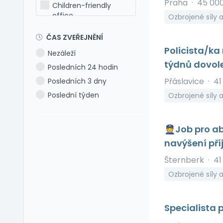
Praha
·
45 00
Lotyšština
Children-friendly
office
Maďarština
Ozbrojené síly 
Dog-friendly office
Makedonština
ČAS ZVEŘEJNĚNÍ
Dovolená 5 týdnů
Němčina
Policista/ka
Nezáleží
Dovolená 6 týdnů
Polština
týdnů dovol
Posledních 24 hodin
Dovolená navíc
Portugalština
Přáslavice
·
41
Posledních 3 dny
Firemní akce
Rumunština
Poslední týden
Ozbrojené síly
Firemní fitness
Ruština
Firemní školka
Slovenština
Jazykové kurzy
👮Job pro ab
Slovinština
Jiné výhody
navýšení pří
Španělština
Jízdní výhody
Turečtina
Šternberk
·
41
Mimo okres bydliště
Ukrajinština
Ozbrojené síly
Mobilní telefon
Uzbečtina
Možnost home office
Vietnamština
Specialista 
Multisport karta