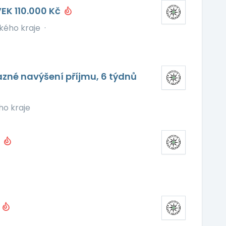
EK 110.000 Kč
ckého kraje
·
azné navýšení příjmu, 6 týdnů
ho kraje
č
č